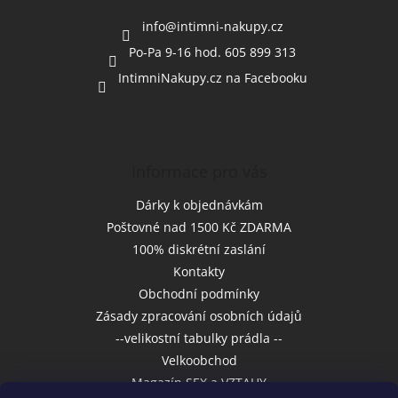
t
í
info
@
intimni-nakupy.cz
Po-Pa 9-16 hod. 605 899 313
IntimniNakupy.cz na Facebooku
Informace pro vás
Dárky k objednávkám
Poštovné nad 1500 Kč ZDARMA
100% diskrétní zaslání
Kontakty
Obchodní podmínky
Zásady zpracování osobních údajů
--velikostní tabulky prádla --
Velkoobchod
Magazín SEX a VZTAHY