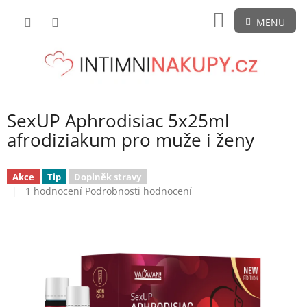
Přejít
NÁKUPNÍ
na
obsah
KOŠÍK
SexUP Aphrodisiac 5x25ml
afrodiziakum pro muže i ženy
Akce
Tip
Doplněk stravy
Průměrné
1 hodnocení
Podrobnosti hodnocení
hodnocení
produktu
je
5,0
z
5
hvězdiček.