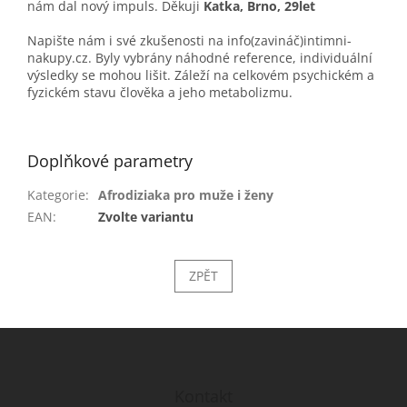
nám dal nový impuls. Děkuji
Katka, Brno, 29let
Napište nám i své zkušenosti na info(zavináč)intimni-
nakupy.cz. Byly vybrány náhodné reference, individuální
výsledky se mohou lišit. Záleží na celkovém psychickém a
fyzickém stavu člověka a jeho metabolizmu.
Doplňkové parametry
Kategorie
:
Afrodiziaka pro muže i ženy
EAN
:
Zvolte variantu
ZPĚT
Z
á
p
a
Kontakt