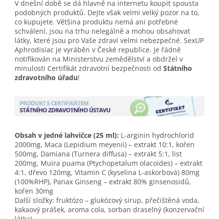
V dnešní době se dá hlavně na internetu koupit spousta
podobných produktů. Dejte však velmi velký pozor na to,
co kupujete. Většina produktu nemá ani potřebné
schválení, jsou na trhu nelegálně a mohou obsahovat
látky, které jsou pro Vaše zdraví velmi nebezpečné. SexUP
Aphrodisiac je vyráběn v České republice. Je řádně
notifikován na Ministerstvu zemědělství a obdržel v
minulosti Certifikát zdravotní bezpečnosti od
Státního
zdravotního úřadu
!
Obsah v jedné lahvičce (25 ml):
L-arginin hydrochlorid
2000mg, Maca (Lepidium meyenii) – extrakt 10:1, kořen
500mg, Damiana (Turnera diffusa) – extrakt 5:1, list
200mg, Muira puama (Ptychopetalum olacoides) – extrakt
4:1, dřevo 120mg, Vitamin C (kyselina L-askorbová) 80mg
(100%RHP), Panax Ginseng – extrakt 80% ginsenosidů,
kořen 30mg
Další složky: fruktózo – glukózový sirup, přečištěná voda,
kakaový prášek, aroma cola, sorban draselný (konzervační
látka).