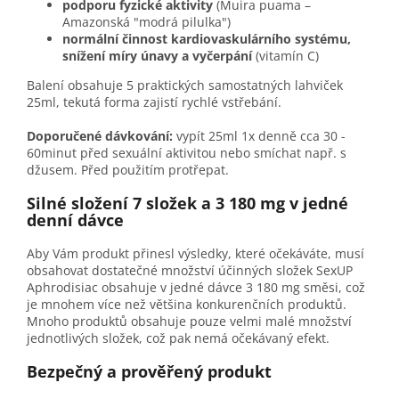
podporu fyzické aktivity
(Muira puama –
Amazonská "modrá pilulka")
normální činnost kardiovaskulárního systému,
snížení míry únavy a vyčerpání
(vitamín C)
Balení obsahuje 5 praktických samostatných lahviček
25ml, tekutá forma zajistí rychlé vstřebání.
Doporučené dávkování:
vypít 25ml 1x denně cca 30 -
60minut před sexuální aktivitou nebo smíchat např. s
džusem. Před použitím protřepat.
Silné složení 7 složek a 3 180 mg v jedné
denní dávce
Aby Vám produkt přinesl výsledky, které očekáváte, musí
obsahovat dostatečné množství účinných složek SexUP
Aphrodisiac obsahuje v jedné dávce 3 180 mg směsi, což
je mnohem více než většina konkurenčních produktů.
Mnoho produktů obsahuje pouze velmi malé množství
jednotlivých složek, což pak nemá očekávaný efekt.
Bezpečný a prověřený produkt