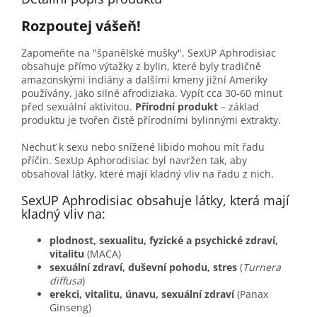
Rozpoutej vášeň!
Zapomeňte na "španělské mušky", SexUP Aphrodisiac
obsahuje přímo výtažky z bylin, které byly tradičně
amazonskými indiány a dalšími kmeny jižní Ameriky
používány, jako silné afrodiziaka. Vypít cca 30-60 minut
před sexuální aktivitou.
Přírodní produkt
– základ
produktu je tvořen čistě přírodními bylinnými extrakty.
Nechuť k sexu nebo snížené libido mohou mít řadu
příčin. SexUp Aphorodisiac byl navržen tak, aby
obsahoval látky, které mají kladný vliv na řadu z nich.
SexUP Aphrodisiac obsahuje látky, která mají
kladný vliv na:
plodnost, sexualitu, fyzické a psychické zdraví,
vitalitu
(MACA)
sexuální zdraví, duševní pohodu, stres
(
Turnera
diffusa
)
erekci, vitalitu, únavu, sexuální zdraví
(Panax
Ginseng)