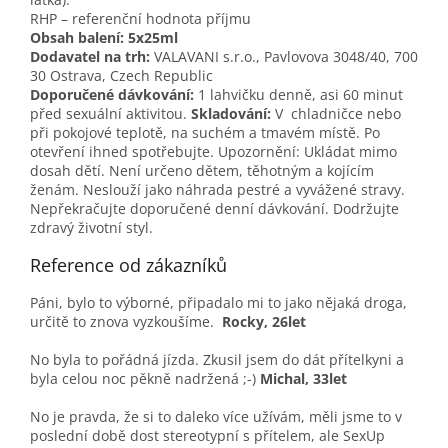
RHP – referenční hodnota příjmu
Obsah balení: 5x25ml
Dodavatel na trh:
VALAVANI s.r.o., Pavlovova 3048/40, 700
30 Ostrava, Czech Republic
Doporučené dávkování:
1 lahvičku denně, asi 60 minut
před sexuální aktivitou.
Skladování:
V chladničce nebo
při pokojové teplotě, na suchém a tmavém místě. Po
otevření ihned spotřebujte. Upozornění: Ukládat mimo
dosah dětí. Není určeno dětem, těhotným a kojícím
ženám. Neslouží jako náhrada pestré a vyvážené stravy.
Nepřekračujte doporučené denní dávkování. Dodržujte
zdravý životní styl.
Reference od zákazníků
Páni, bylo to výborné, připadalo mi to jako nějaká droga,
určitě to znova vyzkoušíme.
Rocky, 26let
No byla to pořádná jízda. Zkusil jsem do dát přítelkyni a
byla celou noc pěkně nadržená ;-)
Michal, 33let
No je pravda, že si to daleko více užívám, měli jsme to v
poslední době dost stereotypní s přítelem, ale SexUp