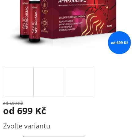
od 699 Kč
od 699 Kč
od
699 Kč
Měrná
Zvolte variantu
cena: