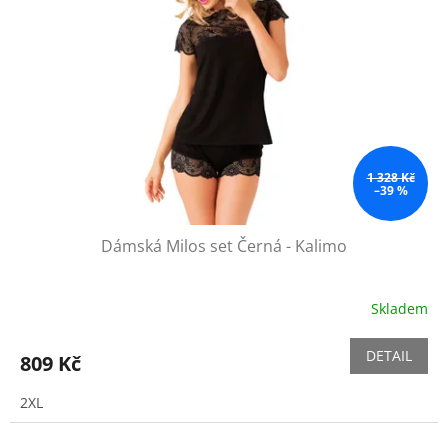
1 328 Kč
–39 %
Dámská Milos set Černá - Kalimo
Skladem
DETAIL
809 Kč
2XL