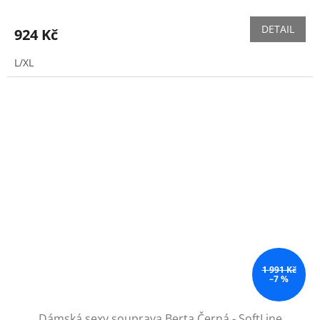
DETAIL
924 Kč
L/XL
1 991 Kč
–7 %
Dámská sexy souprava Berta Černá - SoftLine