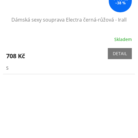
–38 %
Dámská sexy souprava Electra černá-růžová - Irall
Skladem
DETAIL
708 Kč
S