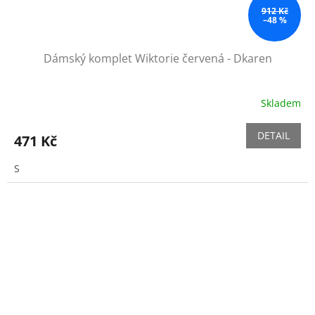
912 Kč
–48 %
Dámský komplet Wiktorie červená - Dkaren
Skladem
DETAIL
471 Kč
S