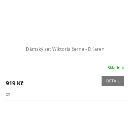
Dámský set Wiktoria černá - DKaren
Skladem
DETAIL
919 Kč
XS