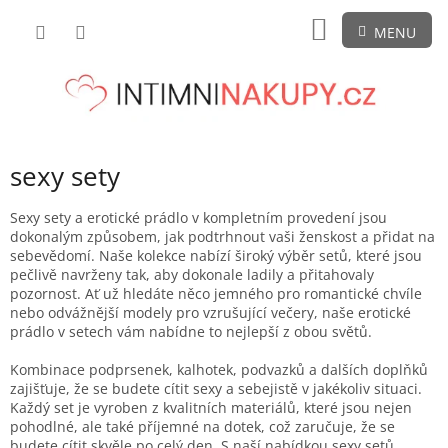
Přejít
NÁKUPNÍ
na
obsah
KOŠÍK
sexy sety
Sexy sety a erotické prádlo v kompletním provedení jsou
dokonalým způsobem, jak podtrhnout vaši ženskost a přidat na
sebevědomí. Naše kolekce nabízí široký výběr setů, které jsou
pečlivě navrženy tak, aby dokonale ladily a přitahovaly
pozornost. Ať už hledáte něco jemného pro romantické chvíle
nebo odvážnější modely pro vzrušující večery, naše erotické
prádlo v setech vám nabídne to nejlepší z obou světů.
Kombinace podprsenek, kalhotek, podvazků a dalších doplňků
zajišťuje, že se budete cítit sexy a sebejistě v jakékoliv situaci.
Každý set je vyroben z kvalitních materiálů, které jsou nejen
pohodlné, ale také příjemné na dotek, což zaručuje, že se
budete cítit skvěle po celý den. S naší nabídkou sexy setů