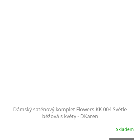
Dámský saténový komplet Flowers KK 004 Světle
béžová s květy - DKaren
Skladem