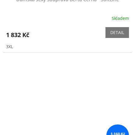
Skladem
DETAIL
1 832 Kč
3XL
1 160 Kč