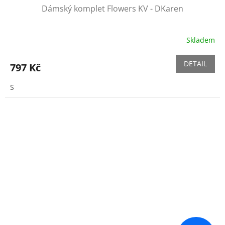
Dámský komplet Flowers KV - DKaren
Skladem
DETAIL
797 Kč
S