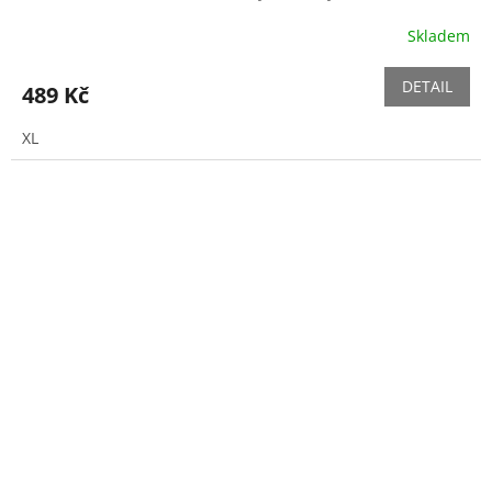
Skladem
DETAIL
489 Kč
XL