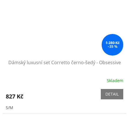
1 280 Kč
–35 %
Dámský luxusní set Corretto černo-šedý - Obsessive
Skladem
DETAIL
827 Kč
S/M