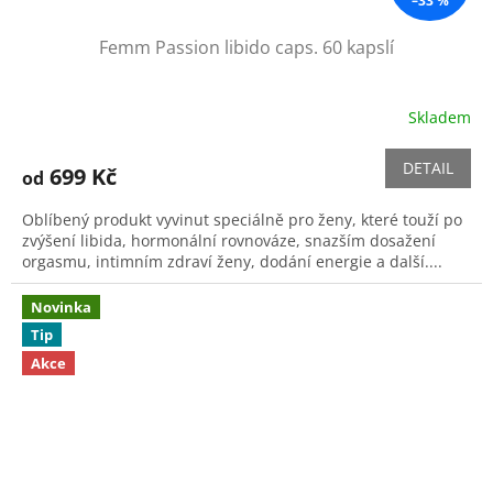
–33 %
Femm Passion libido caps. 60 kapslí
Skladem
Průměrné
hodnocení
produktu
DETAIL
699 Kč
od
je
5,0
Oblíbený produkt vyvinut speciálně pro ženy, které touží po
z
zvýšení libida, hormonální rovnováze, snazším dosažení
5
orgasmu, intimním zdraví ženy, dodání energie a další....
hvězdiček.
Novinka
Tip
Akce