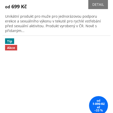
DETAIL
699 Kč
od
Unikátní produkt pro muže pro jednorázovou podporu
erekce a sexuálního výkonu v tekuté pro rychlé vstřebání
před sexuální aktivitou. Produkt vyrobený v ČR. Nově s
přidaným...
Tip
Akce
od
1 090 Kč
až
–33 %