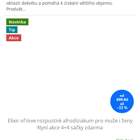
oblasti dekoltu a pomáhá k získání většího objemu.
hvězdiček.
Produkt...
Novinka
Tip
Akce
od
399 Kč
až
–33 %
Elixir of love rozpustné afrodiziakum pro muže i ženy
Nyní akce 4+4 sáčky zdarma