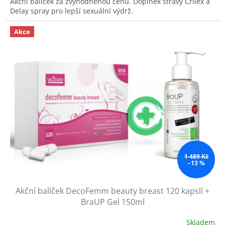
Akční balíček za zvýhodněnou cenu. Doplněk stravy Crilex a
Delay spray pro lepší sexuální výdrž.
Akce
1 489 Kč
–13 %
Akční balíček DecoFemm beauty breast 120 kapslí +
BraUP Gel 150ml
Skladem
Průměrné