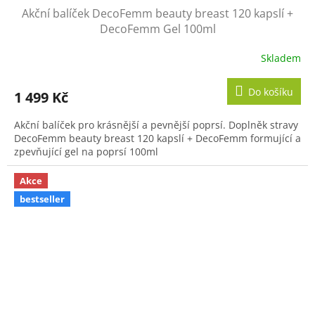
Akční balíček DecoFemm beauty breast 120 kapslí +
DecoFemm Gel 100ml
Skladem
Do košíku
1 499 Kč
Akční balíček pro krásnější a pevnější poprsí. Doplněk stravy
DecoFemm beauty breast 120 kapslí + DecoFemm formující a
zpevňující gel na poprsí 100ml
Akce
bestseller