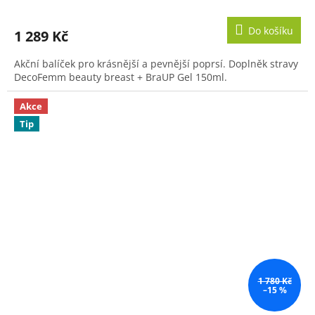
hodnocení
produktu
Do košíku
1 289 Kč
je
5,0
Akční balíček pro krásnější a pevnější poprsí. Doplněk stravy
z
DecoFemm beauty breast + BraUP Gel 150ml.
5
hvězdiček.
Akce
Tip
1 780 Kč
–15 %