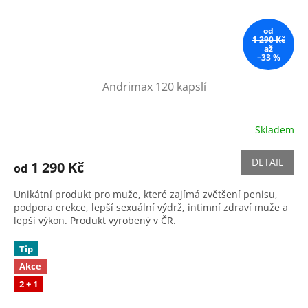
od
1 290 Kč
až
–33 %
Andrimax 120 kapslí
Skladem
Průměrné
hodnocení
produktu
DETAIL
1 290 Kč
od
je
5,0
Unikátní produkt pro muže, které zajímá zvětšení penisu,
z
podpora erekce, lepší sexuální výdrž, intimní zdraví muže a
5
lepší výkon. Produkt vyrobený v ČR.
hvězdiček.
Tip
Akce
2 + 1