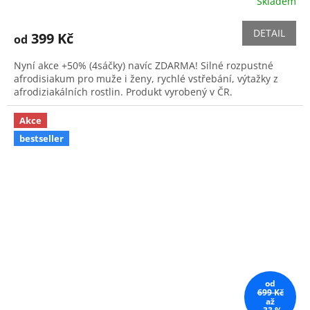
Skladem
DETAIL
399 Kč
od
Nyní akce +50% (4sáčky) navíc ZDARMA! Silné rozpustné
afrodisiakum pro muže i ženy, rychlé vstřebání, výtažky z
afrodiziakálních rostlin. Produkt vyrobený v ČR.
Akce
bestseller
od
699 Kč
až