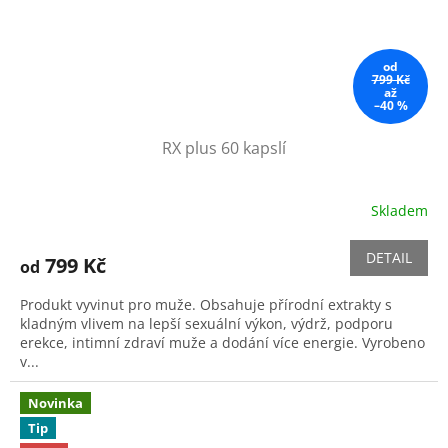
od
799 Kč
až
–40 %
RX plus 60 kapslí
Skladem
Průměrné
hodnocení
produktu
DETAIL
799 Kč
od
je
5,0
Produkt vyvinut pro muže. Obsahuje přírodní extrakty s
z
kladným vlivem na lepší sexuální výkon, výdrž, podporu
5
erekce, intimní zdraví muže a dodání více energie. Vyrobeno
hvězdiček.
v...
Novinka
Tip