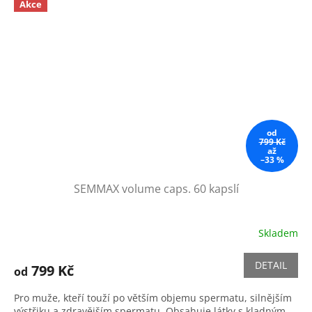
Akce
od
799 Kč
až
–33 %
SEMMAX volume caps. 60 kapslí
Skladem
Průměrné
hodnocení
produktu
DETAIL
799 Kč
od
je
5,0
Pro muže, kteří touží po větším objemu spermatu, silnějším
z
výstřiku a zdravějším spermatu. Obsahuje látky s kladným