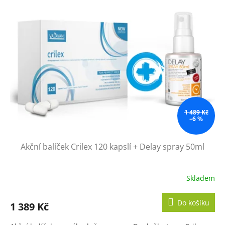
1 489 Kč
–6 %
Akční balíček Crilex 120 kapslí + Delay spray 50ml
Skladem
Do košíku
1 389 Kč