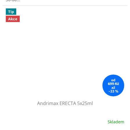
Tip
Akce
od
699 Kč
až
–33 %
Andrimax ERECTA 5x25ml
Skladem