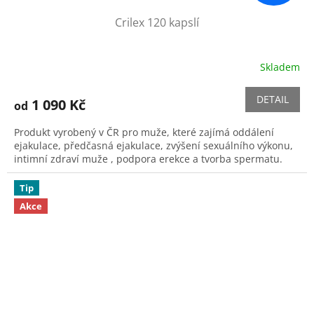
Crilex 120 kapslí
Skladem
Průměrné
hodnocení
produktu
DETAIL
1 090 Kč
od
je
5,0
Produkt vyrobený v ČR pro muže, které zajímá oddálení
z
ejakulace, předčasná ejakulace, zvýšení sexuálního výkonu,
5
intimní zdraví muže , podpora erekce a tvorba spermatu.
hvězdiček.
Tip
Akce