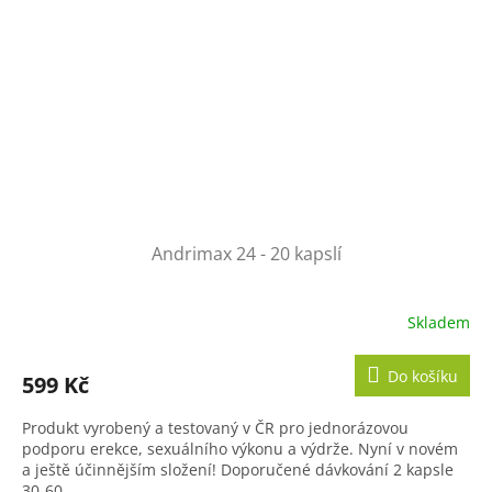
Andrimax 24 - 20 kapslí
Skladem
Průměrné
hodnocení
produktu
Do košíku
599 Kč
je
4,7
Produkt vyrobený a testovaný v ČR pro jednorázovou
z
podporu erekce, sexuálního výkonu a výdrže. Nyní v novém
5
a ještě účinnějším složení! Doporučené dávkování 2 kapsle
hvězdiček.
30-60...