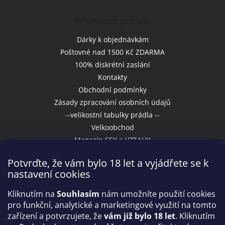
p
i
Informace pro vás
s
u
Dárky k objednávkám
Poštovné nad 1500 Kč ZDARMA
100% diskrétní zaslání
Kontakty
Obchodní podmínky
Zásady zpracování osobních údajů
--velikostní tabulky prádla --
Velkoobchod
Magazín SEX a VZTAHY
Potvrďte, že vám bylo 18 let a vyjádřete se k
nastavení cookies
Přijímáme online platby
Kliknutím na
Souhlasím
nám umožníte použití cookies
pro funkční, analytické a marketingové využití na tomto
zařízení a potvrzujete, že
vám již bylo 18 let
. Kliknutím