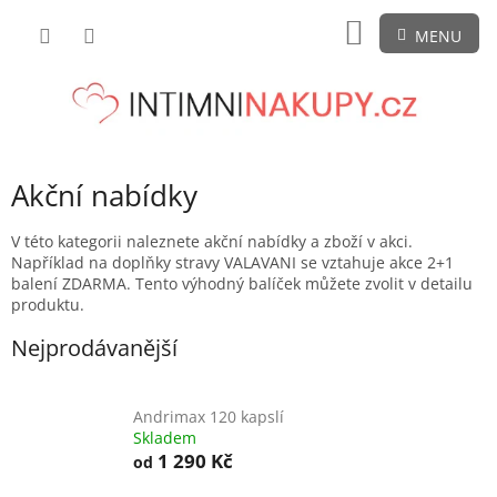
Přejít
NÁKUPNÍ
na
obsah
KOŠÍK
Akční nabídky
V této kategorii naleznete akční nabídky a zboží v akci.
Například na doplňky stravy VALAVANI se vztahuje akce 2+1
balení ZDARMA. Tento výhodný balíček můžete zvolit v detailu
produktu.
Nejprodávanější
Andrimax 120 kapslí
Skladem
1 290 Kč
od