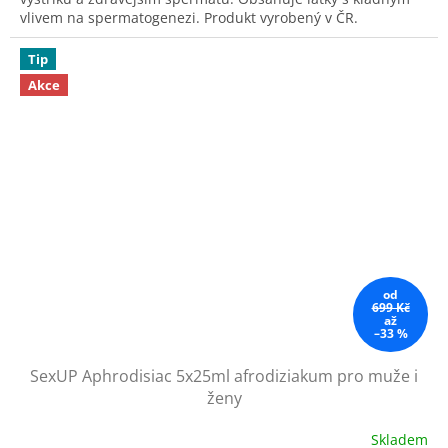
5
vlivem na spermatogenezi. Produkt vyrobený v ČR.
hvězdiček.
Tip
Akce
od
699 Kč
až
–33 %
SexUP Aphrodisiac 5x25ml afrodiziakum pro muže i
ženy
Skladem
Průměrné