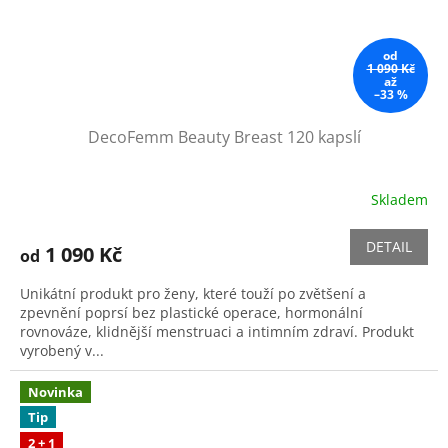
od
1 090 Kč
až
–33 %
DecoFemm Beauty Breast 120 kapslí
Skladem
Průměrné
hodnocení
produktu
DETAIL
1 090 Kč
od
je
5,0
Unikátní produkt pro ženy, které touží po zvětšení a
z
zpevnění poprsí bez plastické operace, hormonální
5
rovnováze, klidnější menstruaci a intimním zdraví. Produkt
hvězdiček.
vyrobený v...
Novinka
Tip
2 + 1