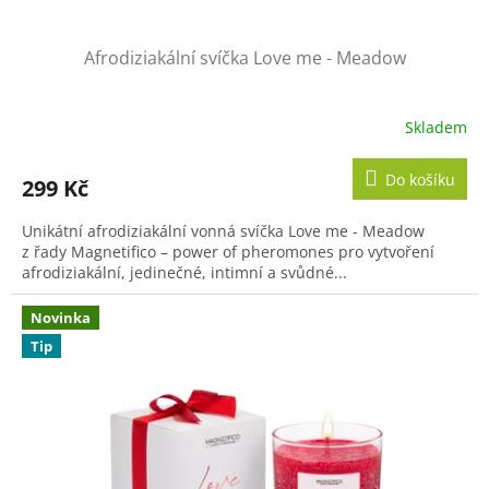
Afrodiziakální svíčka Love me - Meadow
Skladem
Do košíku
299 Kč
Unikátní afrodiziakální vonná svíčka Love me - Meadow
z řady Magnetifico – power of pheromones pro vytvoření
afrodiziakální, jedinečné, intimní a svůdné...
Novinka
Tip