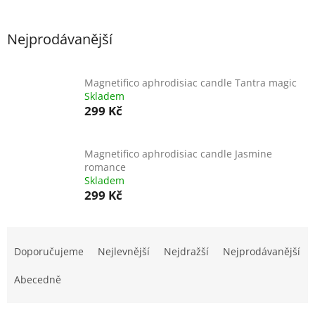
Nejprodávanější
Magnetifico aphrodisiac candle Tantra magic
Skladem
299 Kč
Magnetifico aphrodisiac candle Jasmine
romance
Skladem
299 Kč
Ř
a
Doporučujeme
Nejlevnější
Nejdražší
Nejprodávanější
z
e
Abecedně
n
í