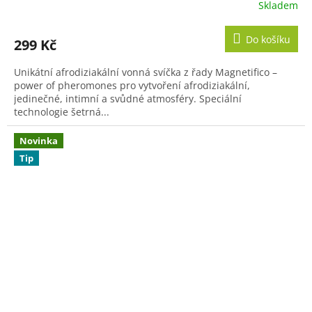
Skladem
Do košíku
299 Kč
Unikátní afrodiziakální vonná svíčka z řady Magnetifico –
power of pheromones pro vytvoření afrodiziakální,
jedinečné, intimní a svůdné atmosféry. Speciální
technologie šetrná...
Novinka
Tip