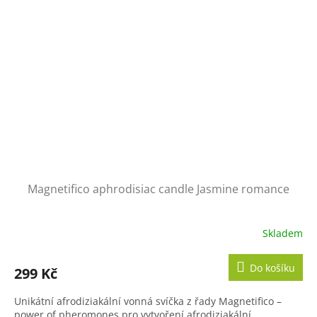
Magnetifico aphrodisiac candle Jasmine romance
Skladem
Do košíku
299 Kč
Unikátní afrodiziakální vonná svíčka z řady Magnetifico –
power of pheromones pro vytvoření afrodiziakální,