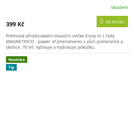
Skladem
Do košíku
399 Kč
Prémiová afrodiziakální masážní svíčka Enjoy it! z řady
MAGNETIFICO - power of pheromones s vůní pomeranče a
skořice. 70 ml. Vyživuje a hydratuje pokožku.
Novinka
Tip