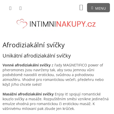
Přejít
NÁKUPNÍ
na
obsah
KOŠÍK
Afrodiziakální svíčky
Unikátní afrodiziakální svíčky
Vonné afrodiziakální svíčky
z řady MAGNETIFICO power of
pheromones jsou navrženy tak, aby svou jemnou vůni
podvědomě navodili erotickou, svůdnou a pohodovou
atmosféru. Vhodné pro romantickou večeři, předehru nebo
když jí/ho chcete svést!
Masážní afrodiziakální svíčky
Enjoy it!
spojují romantické
kouzlo svíčky a masáže. Rozpuštěním směsi vznikne jedinečná
emulze vhodná pro romantickou či erotickou masáž. K
vášnivému milovaní pak zbude jen krůček.