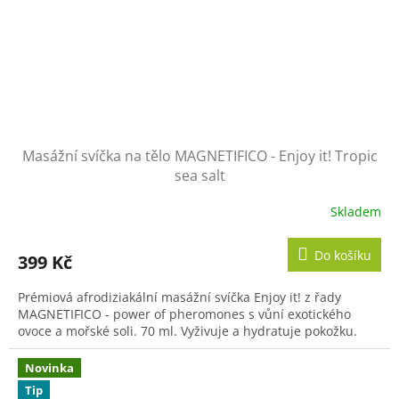
Masážní svíčka na tělo MAGNETIFICO - Enjoy it! Tropic
sea salt
Skladem
Průměrné
hodnocení
produktu
Do košíku
399 Kč
je
5,0
Prémiová afrodiziakální masážní svíčka Enjoy it! z řady
z
MAGNETIFICO - power of pheromones s vůní exotického
5
ovoce a mořské soli. 70 ml. Vyživuje a hydratuje pokožku.
hvězdiček.
Novinka
Tip