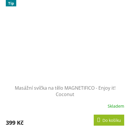
Tip
Masážní svíčka na tělo MAGNETIFICO - Enjoy it!
Coconut
Skladem
Průměrné
hodnocení
produktu
Do košíku
399 Kč
je
5,0