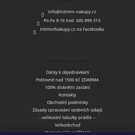
t
í
info
@
intimni-nakupy.cz
Po-Pa 9-16 hod. 605 899 313
IntimniNakupy.cz na Facebooku
Informace pro vás
Dárky k objednávkám
Poštovné nad 1500 Kč ZDARMA
100% diskrétní zaslání
Kontakty
Obchodní podmínky
Zásady zpracování osobních údajů
--velikostní tabulky prádla --
Velkoobchod
Magazín SEX a VZTAHY