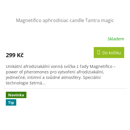
Magnetifico aphrodisiac candle Tantra magic
Skladem
Do košíku
299 Kč
Unikátní afrodiziakální vonná svíčka z řady Magnetifico –
power of pheromones pro vytvoření afrodiziakální,
jedinečné, intimní a svůdné atmosféry. Speciální
technologie šetrná...
Novinka
Tip