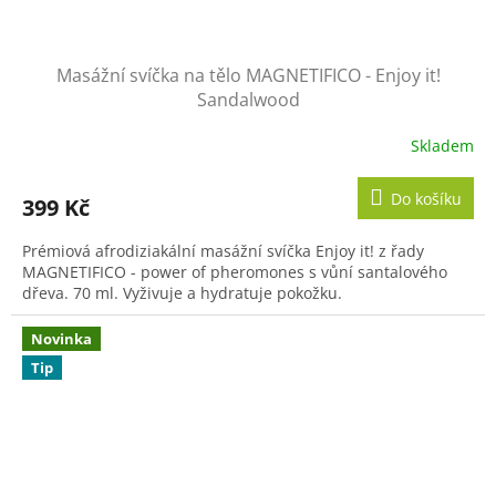
Masážní svíčka na tělo MAGNETIFICO - Enjoy it!
Sandalwood
Skladem
Průměrné
hodnocení
produktu
Do košíku
399 Kč
je
5,0
Prémiová afrodiziakální masážní svíčka Enjoy it! z řady
z
MAGNETIFICO - power of pheromones s vůní santalového
5
dřeva. 70 ml. Vyživuje a hydratuje pokožku.
hvězdiček.
Novinka
Tip