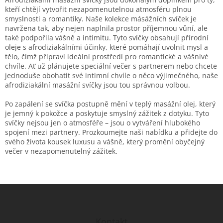
kteří chtějí vytvořit nezapomenutelnou atmosféru plnou
smyslnosti a romantiky. Naše kolekce másážních svíček je
navržena tak, aby nejen naplnila prostor příjemnou vůní, ale
také podpořila vášně a intimitu. Tyto svíčky obsahují přírodní
oleje s afrodiziakálními účinky, které pomáhají uvolnit mysl a
tělo, čímž připraví ideální prostředí pro romantické a vášnivé
chvíle. Ať už plánujete speciální večer s partnerem nebo chcete
jednoduše obohatit své intimní chvíle o něco výjimečného, naše
afrodiziakální masážní svíčky jsou tou správnou volbou.
Po zapálení se svíčka postupně mění v teplý masážní olej, který
je jemný k pokožce a poskytuje smyslný zážitek z dotyku. Tyto
svíčky nejsou jen o atmosféře – jsou o vytváření hlubokého
spojení mezi partnery. Prozkoumejte naši nabídku a přidejte do
svého života kousek luxusu a vášně, který promění obyčejný
večer v nezapomenutelný zážitek.
Z
á
p
a
Kontakt