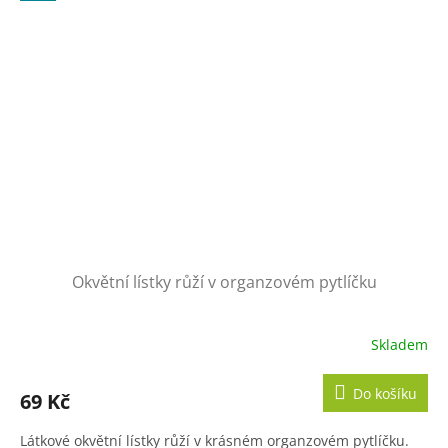
Okvětní lístky růží v organzovém pytlíčku
Skladem
Do košíku
69 Kč
Látkové okvětní lístky růží v krásném organzovém pytlíčku.