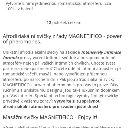
Vytvořte s nimi jedinečnou romantickou atmosféru. cca
100ks v balení.
12
položek celkem
O
v
l
Afrodiziakální svíčky z řady MAGNETIFICO - power
á
of pheromones.
d
a
Unikátní afrodiziakální svíčky na základě
Intensively intimate
c
formula
pro vytvoření intimní, svůdné a nezapomenutelné
í
atmosféry nejen při vašich intimních chvílích. Chcete svést
p
partnera nebo partnerku? Chcete udělat intimní atmosféru při
r
romantické večeři, masáži nebo vytvořit jen příjemnou
v
atmosféru po náročném dni? Pak jsou afrodiziakální svíčky
k
MAGNETIFICO - power of pheromones pro Vás to pravé. Díky
y
ručnímu a unikátnímu designu jsou také luxusním doplňkem
v
pro Váš interiér. Speciální technologie výroby činí tyto svíčky
ý
přívětivé k Vašemu zdraví!
Vytvořte si tu správnou
p
afrodiziakální atmosféru pro svádění ještě dnes!
i
s
Masážní svíčky MAGNETIFICO - Enjoy it!
u
Afrodiziakální masážní svíčky jsou dokonalým doplňkem pro ty,