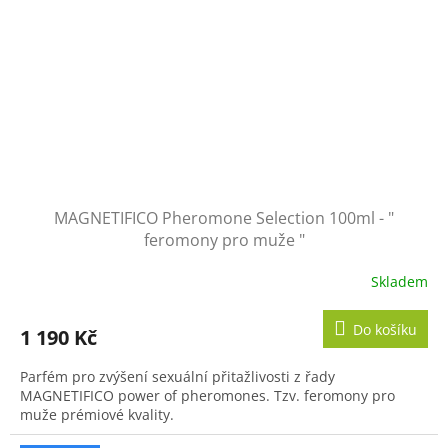
MAGNETIFICO Pheromone Selection 100ml - "
feromony pro muže "
Skladem
Průměrné
hodnocení
produktu
Do košíku
1 190 Kč
je
5,0
Parfém pro zvýšení sexuální přitažlivosti z řady
z
MAGNETIFICO power of pheromones. Tzv. feromony pro
5
muže prémiové kvality.
hvězdiček.