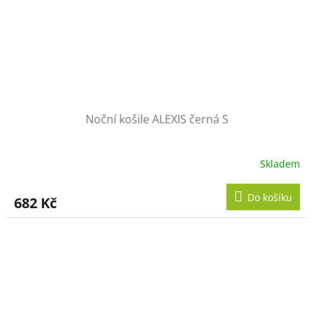
Noční košile ALEXIS černá S
Skladem
Do košíku
682 Kč