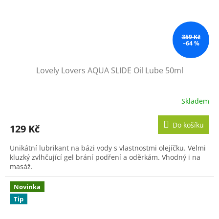
359 Kč
–64 %
Lovely Lovers AQUA SLIDE Oil Lube 50ml
Skladem
Průměrné
hodnocení
produktu
Do košíku
129 Kč
je
5,0
Unikátní lubrikant na bázi vody s vlastnostmi olejíčku. Velmi
z
kluzký zvlhčující gel brání podření a oděrkám. Vhodný i na
5
masáž.
hvězdiček.
Novinka
Tip