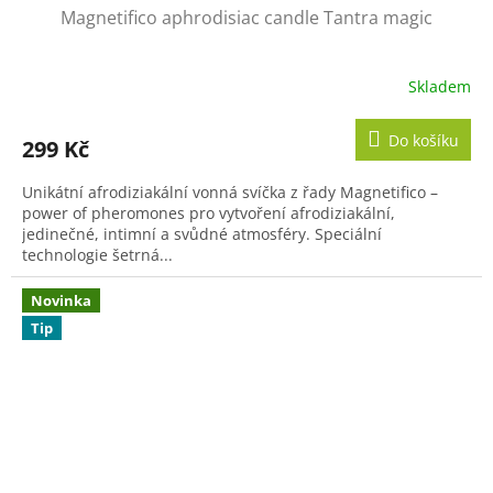
Magnetifico aphrodisiac candle Tantra magic
Skladem
Do košíku
299 Kč
Unikátní afrodiziakální vonná svíčka z řady Magnetifico –
power of pheromones pro vytvoření afrodiziakální,
jedinečné, intimní a svůdné atmosféry. Speciální
technologie šetrná...
Novinka
Tip