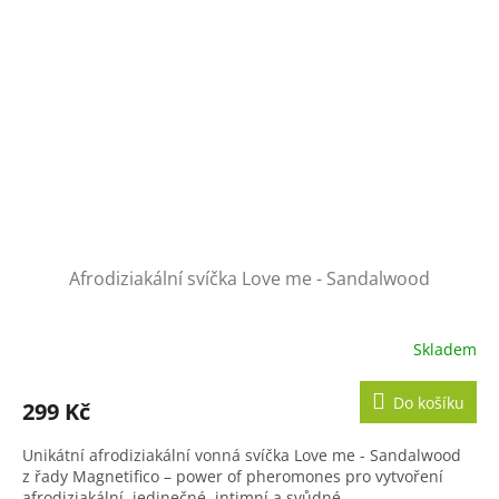
Afrodiziakální svíčka Love me - Sandalwood
Skladem
Do košíku
299 Kč
Unikátní afrodiziakální vonná svíčka Love me - Sandalwood
z řady Magnetifico – power of pheromones pro vytvoření
afrodiziakální, jedinečné, intimní a svůdné...