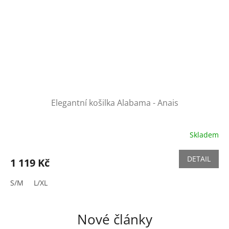
Elegantní košilka Alabama - Anais
Skladem
DETAIL
1 119 Kč
S/M
L/XL
Nové články