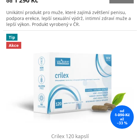
1 290 Kč
od
je
5,0
Unikátní produkt pro muže, které zajímá zvětšení penisu,
z
podpora erekce, lepší sexuální výdrž, intimní zdraví muže a
5
lepší výkon. Produkt vyrobený v ČR.
hvězdiček.
Tip
Akce
od
1 090 Kč
až
–33 %
Crilex 120 kapslí