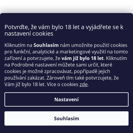
Potvrďte, že vám bylo 18 let a vyjádřete se k
nastavení cookies
Kliknutím na
Souhlasím
nám umožníte použití cookies
pro funkční, analytické a marketingové využití na tomto
zařízení a potvrzujete, že
vám již bylo 18 let
. Kliknutím
na Podrobné nastavení můžete sami určit, které
cookies je možné zpracovávat, popřípadě jejich
používání zakázat. Zároveň tím také potvrzujete, že
Vám již bylo 18 let. Více o cookies
zde
.
Nastavení
Proč je smích nejlepším afrodiziakem a
jak si do života přidat víc humoru
Souhlasím
Smích je jedním z nejsilnějších nástrojů lidské přitažlivosti.
Když se smějeme, jsme uvolnění, autentičtí a přístupní. V očích