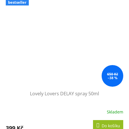
bestseller
650 Kč
–38 %
Lovely Lovers DELAY spray 50ml
Skladem
Do košíku
399 Kč