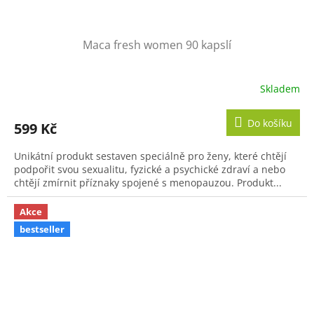
Maca fresh women 90 kapslí
Skladem
Průměrné
hodnocení
produktu
Do košíku
599 Kč
je
5,0
Unikátní produkt sestaven speciálně pro ženy, které chtějí
z
podpořit svou sexualitu, fyzické a psychické zdraví a nebo
5
chtějí zmírnit příznaky spojené s menopauzou. Produkt...
hvězdiček.
Akce
bestseller