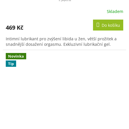
Skladem
Průměrné
hodnocení
produktu
Do košíku
469 Kč
je
5,0
Intimní lubrikant pro zvýšení libida u žen, větší prožitek a
z
snadnější dosažení orgasmu. Exkluzivní lubrikační gel.
5
hvězdiček.
Novinka
Tip