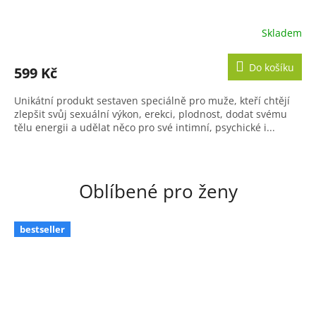
Skladem
Průměrné
hodnocení
produktu
Do košíku
599 Kč
je
5,0
Unikátní produkt sestaven speciálně pro muže, kteří chtějí
z
zlepšit svůj sexuální výkon, erekci, plodnost, dodat svému
5
tělu energii a udělat něco pro své intimní, psychické i...
hvězdiček.
Oblíbené pro ženy
bestseller