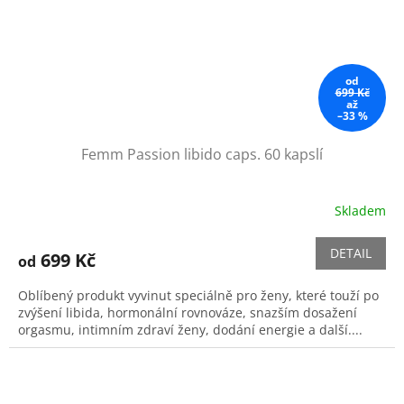
od
699 Kč
až
–33 %
Femm Passion libido caps. 60 kapslí
Skladem
Průměrné
hodnocení
produktu
DETAIL
699 Kč
od
je
5,0
Oblíbený produkt vyvinut speciálně pro ženy, které touží po
z
zvýšení libida, hormonální rovnováze, snazším dosažení
5
orgasmu, intimním zdraví ženy, dodání energie a další....
hvězdiček.