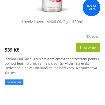
690 Kč
–21 %
Lovely Lovers MAXILONG gel 150ml
Skladem
Průměrné
hodnocení
produktu
Do košíku
539 Kč
je
5,0
Intimní lubrikační gel s efektem okamžitého zvětšení penisu,
z
pomocí lepšího prokrvení a s kladným vlivem na erekci.
5
Hedvábně hladký lubrikařčí gel na bázi vody. Nezanechává
hvězdiček.
skvrny.
bestseller