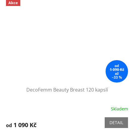
Akce
od
1 090 Kč
až
–33 %
DecoFemm Beauty Breast 120 kapslí
Skladem
Průměrné
hodnocení
produktu
DETAIL
1 090 Kč
od
je
5,0