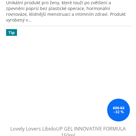
Unikátní produkt pro ženy, které touží po zvětšení a
z
zpevnění poprsí bez plastické operace, hormonální
5
rovnováze, klidnější menstruaci a intimním zdraví. Produkt
hvězdiček.
vyrobený v...
Tip
690 Kč
–32 %
Lovely Lovers LibidoUP GEL INNOVATIVE FORMULA
150ml