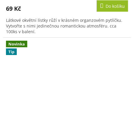
Do košíku
69 Kč
Látkové okvětní lístky růží v krásném organzovém pytlíčku.
Vytvořte s nimi jedinečnou romantickou atmosféru. cca
100ks v balení.
Novinka
Tip