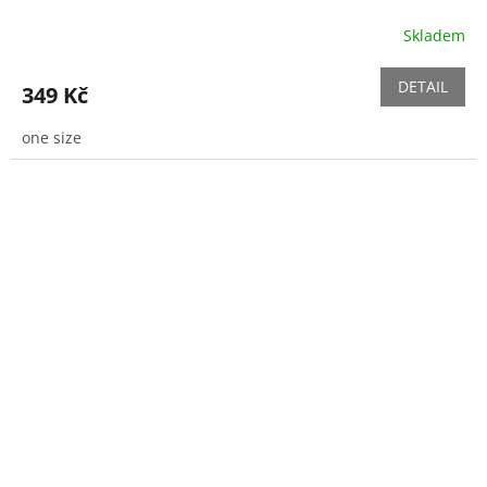
Skladem
Průměrné
hodnocení
produktu
DETAIL
349 Kč
je
5,0
one size
z
5
hvězdiček.