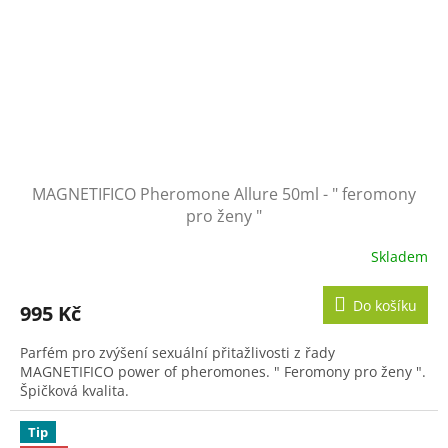
MAGNETIFICO Pheromone Allure 50ml - " feromony
pro ženy "
Skladem
Průměrné
hodnocení
produktu
Do košíku
995 Kč
je
5,0
Parfém pro zvýšení sexuální přitažlivosti z řady
z
MAGNETIFICO power of pheromones. " Feromony pro ženy ".
5
Špičková kvalita.
hvězdiček.
Tip