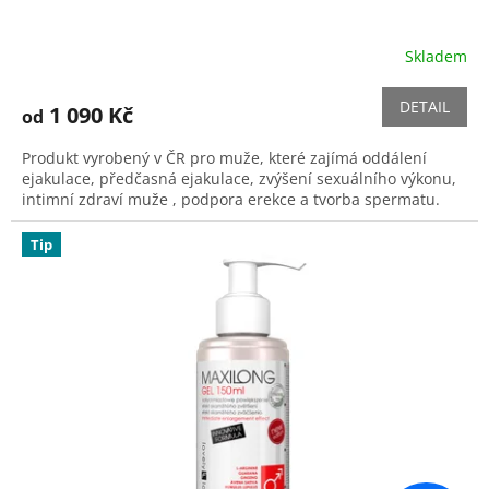
Skladem
Průměrné
hodnocení
produktu
DETAIL
1 090 Kč
od
je
5,0
Produkt vyrobený v ČR pro muže, které zajímá oddálení
z
ejakulace, předčasná ejakulace, zvýšení sexuálního výkonu,
5
intimní zdraví muže , podpora erekce a tvorba spermatu.
hvězdiček.
Tip