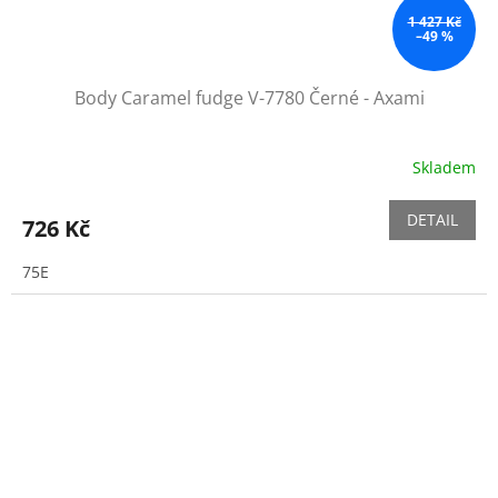
1 427 Kč
–49 %
Body Caramel fudge V-7780 Černé - Axami
Skladem
DETAIL
726 Kč
75E