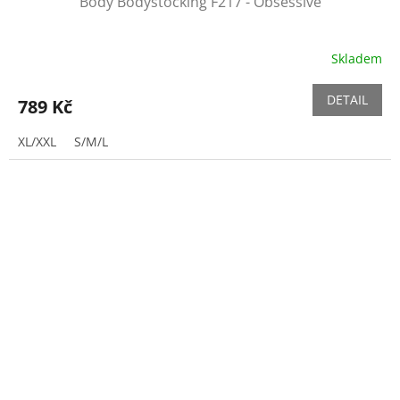
Body Bodystocking F217 - Obsessive
Skladem
DETAIL
789 Kč
XL/XXL
S/M/L