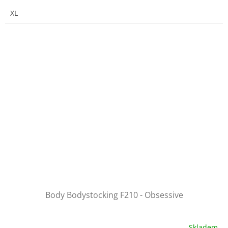
XL
Body Bodystocking F210 - Obsessive
Skladem