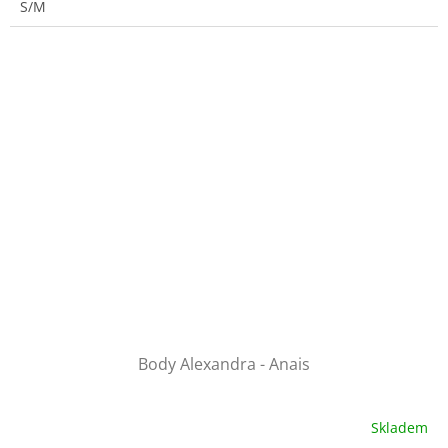
S/M
Body Alexandra - Anais
Skladem