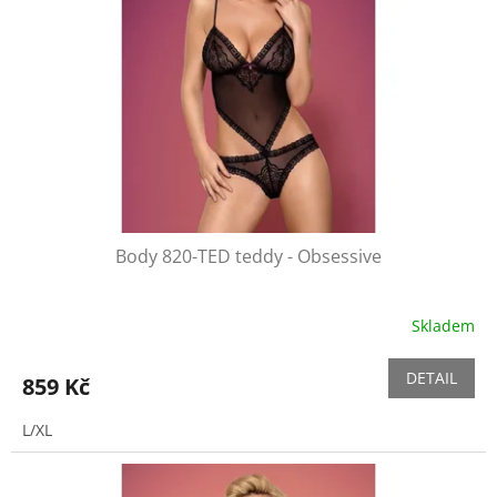
Body 820-TED teddy - Obsessive
Skladem
DETAIL
859 Kč
L/XL