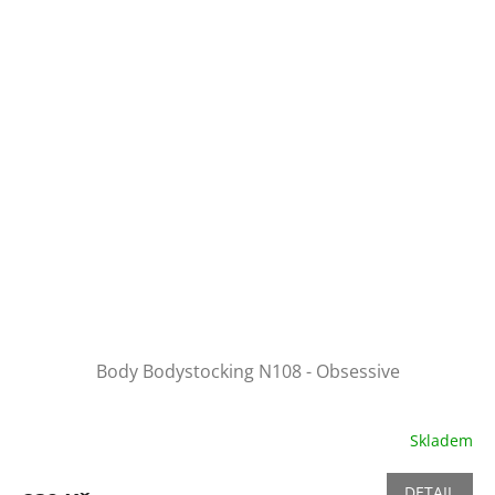
Body Bodystocking N108 - Obsessive
Skladem
DETAIL