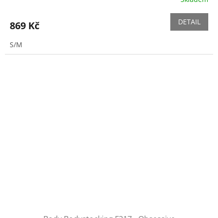
DETAIL
869 Kč
S/M