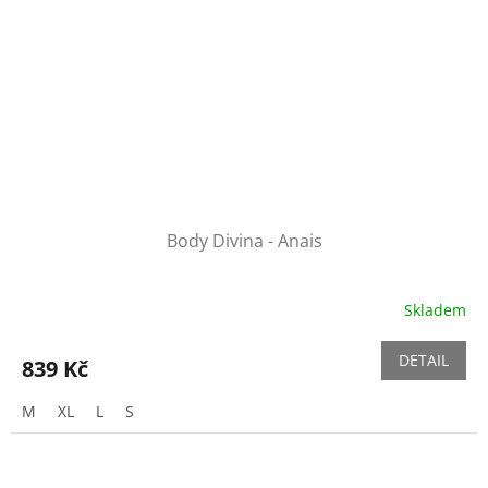
Body Divina - Anais
Skladem
DETAIL
839 Kč
M
XL
L
S