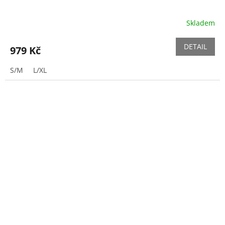
Skladem
DETAIL
979 Kč
S/M
L/XL