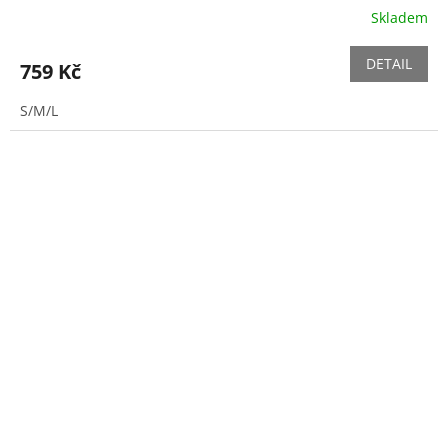
Skladem
DETAIL
759 Kč
S/M/L