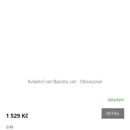
Koketní set Basitta set - Obsessive
Skladem
DETAIL
1 529 Kč
S/M