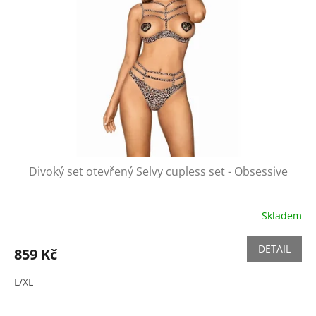
Divoký set otevřený Selvy cupless set - Obsessive
Skladem
DETAIL
859 Kč
L/XL