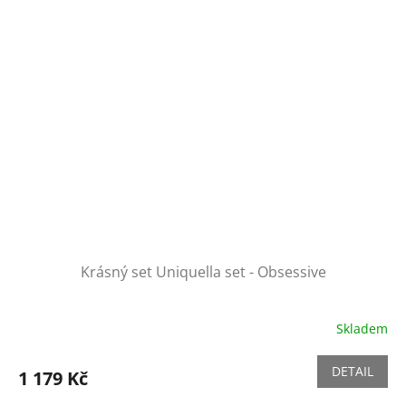
Krásný set Uniquella set - Obsessive
Skladem
DETAIL
1 179 Kč