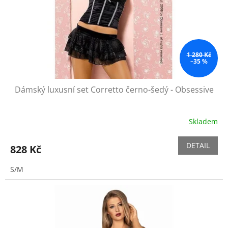
1 280 Kč
–35 %
Dámský luxusní set Corretto černo-šedý - Obsessive
Skladem
DETAIL
828 Kč
S/M