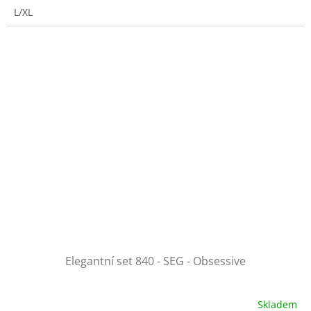
L/XL
Elegantní set 840 - SEG - Obsessive
Skladem