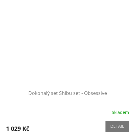
Dokonalý set Shibu set - Obsessive
Skladem
DETAIL
1 029 Kč