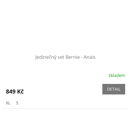
Jedinečný set Bernie - Anais
Skladem
DETAIL
849 Kč
XL
S