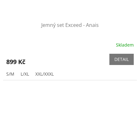
Jemný set Exceed - Anais
Skladem
DETAIL
899 Kč
S/M
L/XL
XXL/XXXL