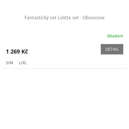
Fantastický set Lolitte set - Obsessive
Skladem
DETAIL
1 269 Kč
S/M
L/XL