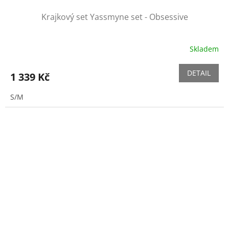
Krajkový set Yassmyne set - Obsessive
Skladem
DETAIL
1 339 Kč
S/M