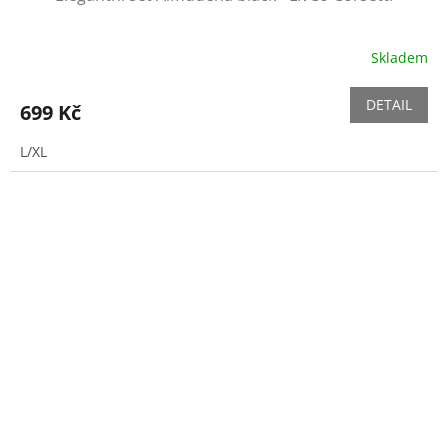
Skladem
DETAIL
699 Kč
L/XL