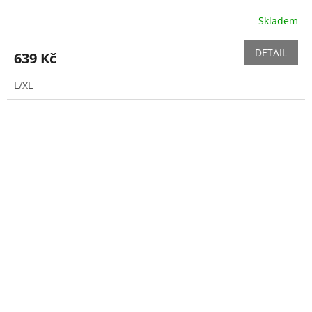
Skladem
DETAIL
639 Kč
L/XL