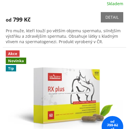
Skladem
Průměrné
hodnocení
produktu
DETAIL
799 Kč
od
je
5,0
Pro muže, kteří touží po větším objemu spermatu, silnějším
z
výstřiku a zdravějším spermatu. Obsahuje látky s kladným
5
vlivem na spermatogenezi. Produkt vyrobený v ČR.
hvězdiček.
Akce
Novinka
Tip
od
799 Kč
až