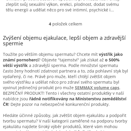
zlepšit svůj sexuální výkon, erekci, plodnost, dodat svému
5
tělu energii a udělat něco pro své intimní, psychické i...
hvězdiček.
4
položek celkem
O
v
l
Zvýšení objemu ejakulace, lepší objem a zdravější
á
spermie
d
a
Toužíte po větším objemu spermatu? Chcete mít
výstřik jako
c
známí pornoherci
? Objevte "tajemství" jak získat až
o 500%
í
větší výstřik
a zdravější sperma. Podle množství spermatu
p
často ženy hodnotí zdatnost partnera a to, zda pohlavní styk byl
r
vydařený, či ne. Právě pro muže, kteří chtějí zvětšit objem
v
svého výstřiku a udělat něco pro zdraví svého spermatu byl
k
vyvinut jedinečný produkt pro muže
SEMMAX volume caps
.
y
BEZPEČNÝ PRODUKT! Tento i všechny ostatní produktky v naší
v
nabídce jsou
řádně notifikovány na Ministerstvu zemědělství
ý
ČR
! Dejte pozor na nebezpečné konkurenční produkty.
p
i
Hledáte účinné způsoby, jak zvětšit objem ejakulátu a podpořit
s
tvorbu spermatu? V naší kategorii zaměřené na podporu tvorby
u
ejakulátu najdete široký výběr produktů, které vám mohou