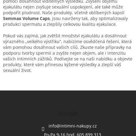
pomoci dosáhnout viditelných výsledků. Zvýšení objemu
ejakulátu nejen zvyšuje sexuální uspokojení, ale také může
podpořit plodnost. Naše produkty, včetně oblíbených kapslí
Semmax Volume Caps
, jsou navrženy tak, aby optimalizovaly
produkci spermatu a zlepšily celkovou kvalitu ejakulace.
Pokud vás zajímá, jak zvětšit množství ejakulátu a dosáhnout
výrazného „velkého výstřiku“, nabízíme osvědčená řešení, která
vám pomohou dosáhnout vašich cílů. Zkuste naše přípravky na
podporu tvorby spermií a zvyšte nejen objem, ale i intenzitu
vašich intimních zážitků. Podívejte se na naši nabídku a objevte
produkty, které vám přinesou kýžené výsledky a zlepší váš
sexuální život.
Z
á
p
a
Kontakt
t
í
info
@
intimni-nakupy.cz
Po-Pa 9-16 hod. 605 899 313