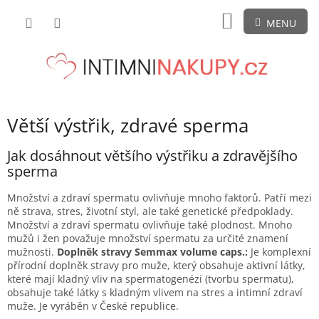
Přejít
NÁKUPNÍ
na
obsah
KOŠÍK
Větší výstřik, zdravé sperma
Jak dosáhnout většího výstřiku a zdravějšího
sperma
Množství a zdraví spermatu ovlivňuje mnoho faktorů. Patří mezi
ně strava, stres, životní styl, ale také genetické předpoklady.
Množství a zdraví spermatu ovlivňuje také plodnost. Mnoho
mužů i žen považuje množství spermatu za určité znamení
mužnosti.
Doplněk stravy Semmax volume caps.:
Je komplexní
přírodní doplněk stravy pro muže, který obsahuje aktivní látky,
které mají kladný vliv na spermatogenézi (tvorbu spermatu),
obsahuje také látky s kladným vlivem na stres a intimní zdraví
muže. Je vyráběn v České republice.