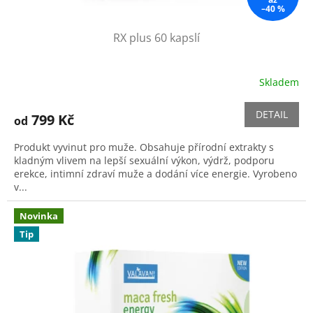
–40 %
RX plus 60 kapslí
Skladem
Průměrné
hodnocení
produktu
DETAIL
799 Kč
od
je
5,0
Produkt vyvinut pro muže. Obsahuje přírodní extrakty s
z
kladným vlivem na lepší sexuální výkon, výdrž, podporu
5
erekce, intimní zdraví muže a dodání více energie. Vyrobeno
hvězdiček.
v...
Novinka
Tip