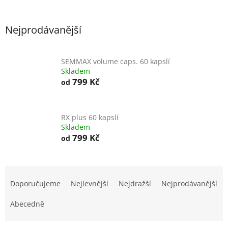
Nejprodávanější
SEMMAX volume caps. 60 kapslí
Skladem
799 Kč
od
RX plus 60 kapslí
Skladem
799 Kč
od
Ř
a
Doporučujeme
Nejlevnější
Nejdražší
Nejprodávanější
z
e
Abecedně
n
í