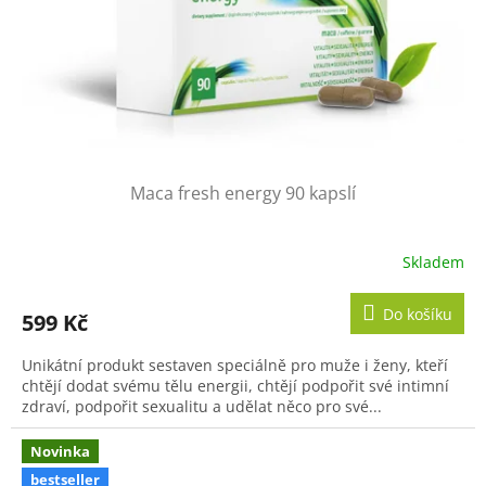
Maca fresh energy 90 kapslí
Skladem
Průměrné
hodnocení
produktu
Do košíku
599 Kč
je
5,0
Unikátní produkt sestaven speciálně pro muže i ženy, kteří
z
chtějí dodat svému tělu energii, chtějí podpořit své intimní
5
zdraví, podpořit sexualitu a udělat něco pro své...
hvězdiček.
Novinka
bestseller