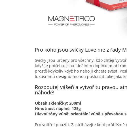
Pro koho jsou svíčky Love me z řady 
Svíčky jsou určeny pro všechny, kdo chtějí vytvo
když je potřeba. Jsou ideálním doplňkem při rom
prostě kdykoliv když ho nebo ji chcete svést. Po
luxusnímu designu mohou posloužit také jako kr
Rozpoutej vášeň a vytvoř tu pravou at
náhodě!
Obsah skleničky: 200ml
Hmotnost náplně: 125g
Hlavní tóny vůně: orientální vůně s převahou 
Pro vnitřní použití. Zastříhávejte knot průběžn