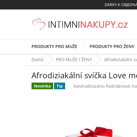
Přejít
DÁRKY K OBJED
na
obsah
PRODUKTY PRO MUŽE
PRODUKTY PRO ŽENY
Domů
PRO MUŽE I ŽENY
Afrodiziakální s
Afrodiziakální svíčka Love 
Průměrné
Neohodnoceno
Podrobnosti h
Novinka
Tip
hodnocení
produktu
je
0,0
z
5
hvězdiček.