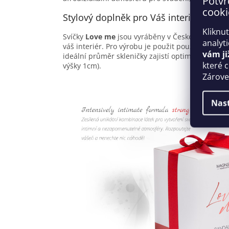
Potvr
cooki
Stylový doplněk pro Váš interiér v lux
Kliknu
Svíčky
Love me
jsou vyráběny v České republice
analyt
váš interiér. Pro výrobu je použit pouze
100% př
vám ji
ideální průměr skleničky zajistí optimální hoření
které 
výšky 1cm).
Zároveň
Nas