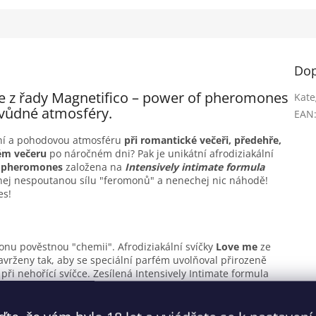
Dop
me z řady Magnetifico – power of pheromones
Kate
 svůdné atmosféry.
EAN
imní a pohodovou atmosféru
při romantické večeři, předehře,
ném večeru
po náročném dni? Pak je unikátní afrodiziakální
f pheromones
založena na
Intensively intimate formula
nej nespoutanou sílu "feromonů" a nenechej nic náhodě!
es!
onu pověstnou "chemii". Afrodiziakální svíčky
Love me
ze
avrženy tak, aby se speciální parfém uvolňoval přirozeně
i při nehořící svíčce. Zesílená Intensively Intimate formula
ě na vaše smysly a pomůže vám naladit nezapomenutelnou
Je navržena tak, aby vám pomohla vytvořit tu správnou
milování.