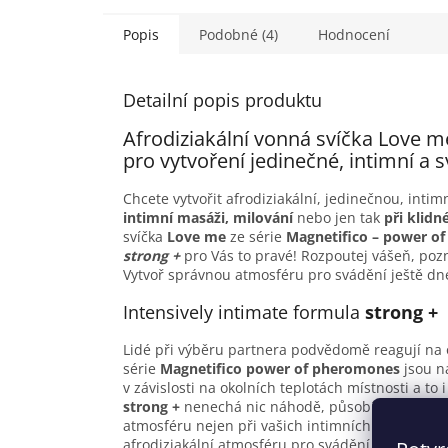
Popis
Podobné (4)
Hodnocení
Detailní popis produktu
Afrodiziakální vonná svíčka Love 
pro vytvoření jedinečné, intimní a
Chcete vytvořit afrodiziakální, jedinečnou, int
intimní masáži, milování
nebo jen tak
při klid
svíčka
Love me
ze série
Magnetifico – power o
strong +
pro Vás to pravé! Rozpoutej vášeň, poz
Vytvoř správnou atmosféru pro svádění ještě dn
Intensively intimate formula
strong +
Lidé při výběru partnera podvědomě reagují na 
série
Magnetifico power of pheromones
jsou n
v závislosti na okolních teplotách místnosti a to 
strong +
nenechá nic náhodě, působí podvědom
atmosféru nejen při vašich intimních chvílích. 
afrodiziakální atmosféru pro svádění, relaxaci a 