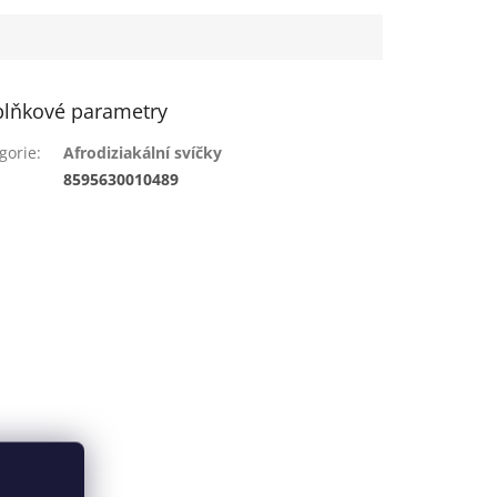
lňkové parametry
gorie
:
Afrodiziakální svíčky
:
8595630010489