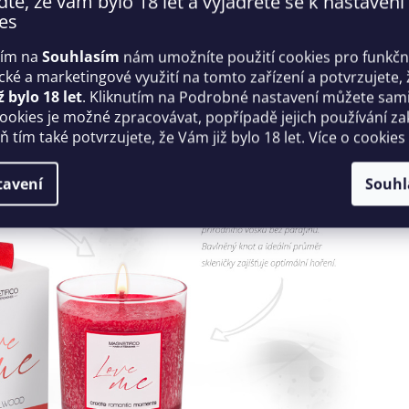
ďte, že vám bylo 18 let a vyjádřete se k nastavení
es
usním balení a 100% kvalitě
tím na
Souhlasím
nám umožníte použití cookies pro funkčn
. Díky luxusnímu designu se stanou stylovým doplňkem pro
ické a marketingové využití na tomto zařízení a potvrzujete, 
írodní vosk
bez parafínu! Kvalitní 100% bavlněný knot a
ž bylo 18 let
. Kliknutím na Podrobné nastavení můžete sami 
 (pro nejlepší výsledky je dobré knot pravidelně zastřihovat do
cookies je možné zpracovávat, popřípadě jejich používání za
 tím také potvrzujete, že Vám již bylo 18 let. Více o cookies
tavení
Souhl