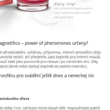
Magnetifico – power of pheromones určeny?
řit afrodiziakální, svůdnou, příjemnou, intimní atmosféru vždy
antické večeři, při předehře, jako doplněk pro intimní masáž,
slouží také jako pomocník pro relaxaci po náročném dni. Díky
ásný dárek nebo stylový doplněk do vašeho interiéru.
mosféru pro svádění ještě dnes a nenechej nic
santalového dřeva
ě do výšky 1cm. Udržujte mimo dosah dětí. Nepoužívejte poblíž