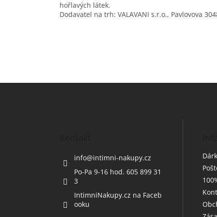
hořlavých látek.
Dodavatel na trh: VALAVANI s.r.o., Pavlovova 30
Z
á
p
a
t
Kontakt
Inf
í
Dárk
info
@
intimni-nakupy.cz
Poš
Po-Pa 9-16 hod. 605 899 31
100%
3
Kont
IntimniNakupy.cz na Faceb
ooku
Obc
Zása