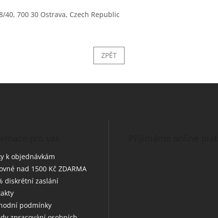
48/40, 700 30 Ostrava, Czech Republic
ZPĚT
ormace pro vás
Přijímáme online pla
y k objednávkám
tovné nad 1500 Kč ZDARMA
 diskrétní zaslání
akty
hodní podmínky
dy zpracování osobních