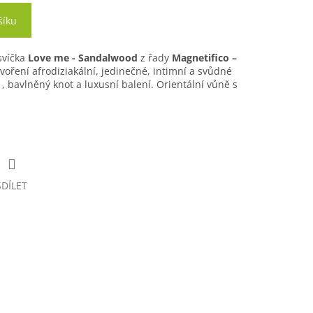
šíku
svíčka
Love me - Sandalwood
z řady
Magnetifico –
voření afrodiziakální, jedinečné, intimní a svůdné
, bavlněný knot a luxusní balení. Orientální vůně s
SDÍLET