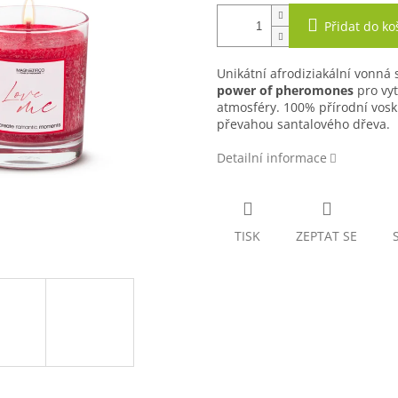
Přidat do ko
Unikátní afrodiziakální vonná 
power of pheromones
pro vyt
atmosféry. 100% přírodní vosk 
převahou santalového dřeva.
Detailní informace
TISK
ZEPTAT SE