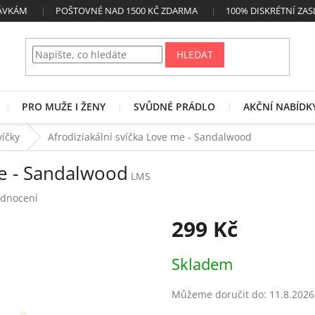
NÁVKÁM
POŠTOVNÉ NAD 1500 KČ ZDARMA
100% DISKRÉTNÍ ZAS
HLEDAT
PRO MUŽE I ŽENY
SVŮDNÉ PRÁDLO
AKČNÍ NABÍDK
víčky
Afrodiziakální svíčka Love me - Sandalwood
me - Sandalwood
LMS
odnocení
299 Kč
Měrná
Skladem
cena:
Můžeme doručit do:
11.8.2026