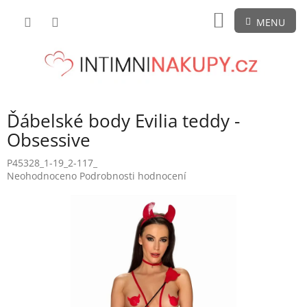
Přejít
NÁKUPNÍ
na
obsah
KOŠÍK
Ďábelské body Evilia teddy -
Obsessive
P45328_1-19_2-117_
Průměrné
Neohodnoceno
Podrobnosti hodnocení
hodnocení
produktu
je
0,0
z
5
hvězdiček.