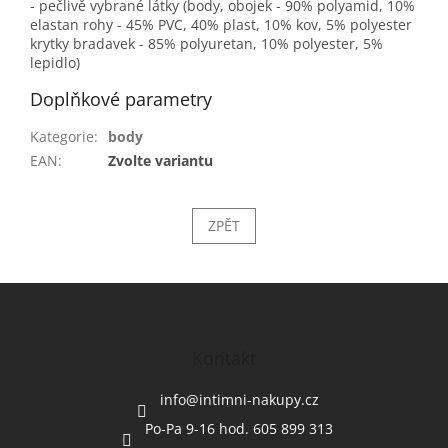
- pečlivě vybrané látky (body, obojek - 90% polyamid, 10%
elastan rohy - 45% PVC, 40% plast, 10% kov, 5% polyester
krytky bradavek - 85% polyuretan, 10% polyester, 5%
lepidlo)
Doplňkové parametry
Kategorie
:
body
EAN
:
Zvolte variantu
ZPĚT
Z
á
p
a
Kontakt
t
í
info
@
intimni-nakupy.cz
Po-Pa 9-16 hod. 605 899 313