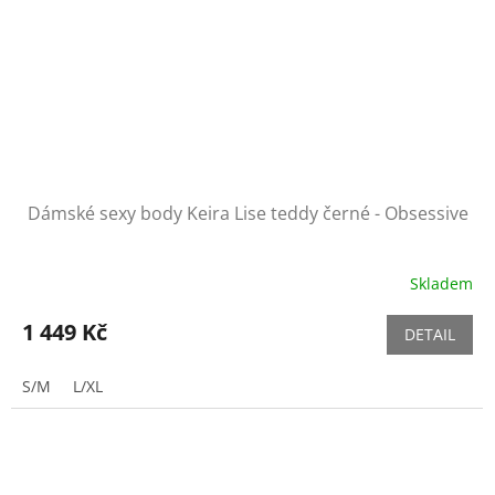
Dámské sexy body Keira Lise teddy černé - Obsessive
Skladem
1 449 Kč
DETAIL
S/M
L/XL