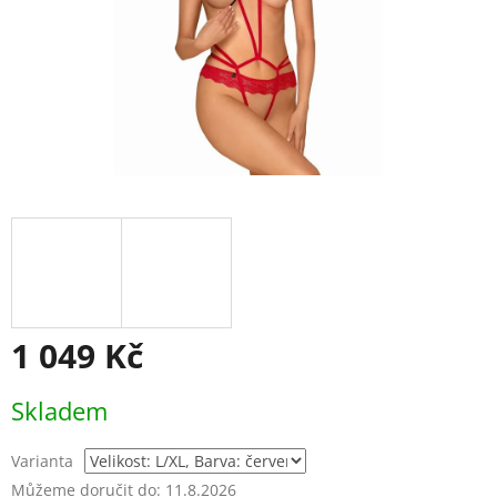
1 049 Kč
Měrná
Skladem
cena:
Varianta
Můžeme doručit do:
11.8.2026