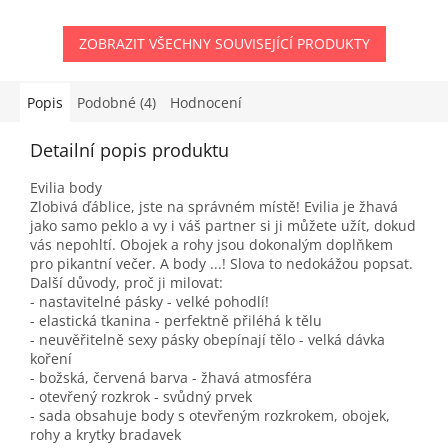
ZOBRAZIT VŠECHNY SOUVISEJÍCÍ PRODUKTY
Popis
Podobné (4)
Hodnocení
Detailní popis produktu
Evilia body
Zlobivá ďáblice, jste na správném místě! Evilia je žhavá
jako samo peklo a vy i váš partner si ji můžete užít, dokud
vás nepohltí. Obojek a rohy jsou dokonalým doplňkem
pro pikantní večer. A body ...! Slova to nedokážou popsat.
Další důvody, proč ji milovat:
- nastavitelné pásky - velké pohodlí!
- elastická tkanina - perfektně přiléhá k tělu
- neuvěřitelně sexy pásky obepínají tělo - velká dávka
koření
- božská, červená barva - žhavá atmosféra
- otevřený rozkrok - svůdný prvek
- sada obsahuje body s otevřeným rozkrokem, obojek,
rohy a krytky bradavek