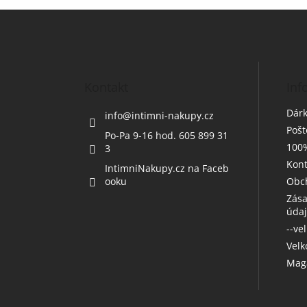
Z
á
p
a
t
Kontakt
Inf
í
Dárk
info
@
intimni-nakupy.cz
Poš
Po-Pa 9-16 hod. 605 899 31
100%
3
Kont
IntimniNakupy.cz na Faceb
ooku
Obc
Zása
úda
--ve
Vel
Maga