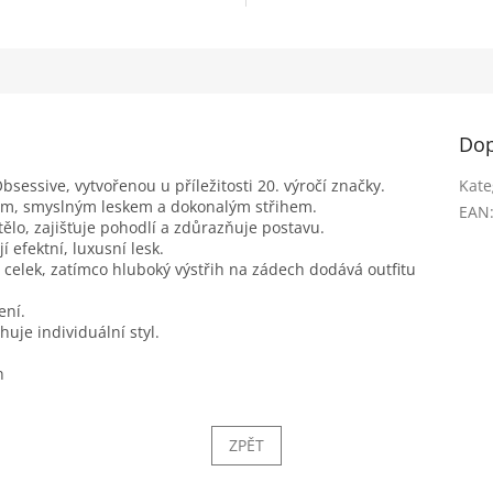
Dop
bsessive, vytvořenou u příležitosti 20. výročí značky.
Kate
ným, smyslným leskem a dokonalým střihem.
EAN
ělo, zajišťuje pohodlí a zdůrazňuje postavu.
 efektní, luxusní lesk.
 celek, zatímco hluboký výstřih na zádech dodává outfitu
ení.
uje individuální styl.
n
ZPĚT