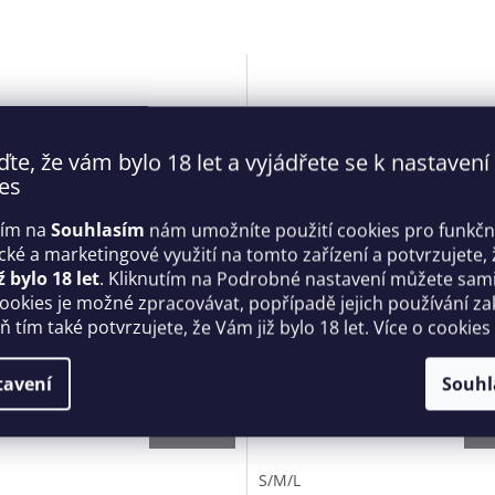
ďte, že vám bylo 18 let a vyjádřete se k nastavení
es
tím na
Souhlasím
nám umožníte použití cookies pro funkčn
ické a marketingové využití na tomto zařízení a potvrzujete, 
ž bylo 18 let
. Kliknutím na Podrobné nastavení můžete sami 
cookies je možné zpracovávat, popřípadě jejich používání za
é body B122 teddy -
Žhavé body B138 teddy -
 tím také potvrzujete, že Vám již bylo 18 let. Více o cookies
sive
Obsessive
Skladem
tavení
Souhl
Kč
639 Kč
DETAIL
D
S/M/L