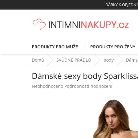
Přejít
DÁRKY K OBJED
na
obsah
PRODUKTY PRO MUŽE
PRODUKTY PRO ŽENY
Domů
SVŮDNÉ PRÁDLO
body
Dámsk
Dámské sexy body Sparkliss
Průměrné
Neohodnoceno
Podrobnosti hodnocení
hodnocení
produktu
je
0,0
z
5
hvězdiček.