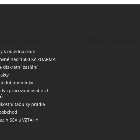
ormace pro vás
Přijímáme online pla
y k objednávkám
tovné nad 1500 Kč ZDARMA
 diskrétní zaslání
akty
hodní podmínky
dy zpracování osobních
jů
likostní tabulky prádla --
koobchod
zín SEX a VZTAHY