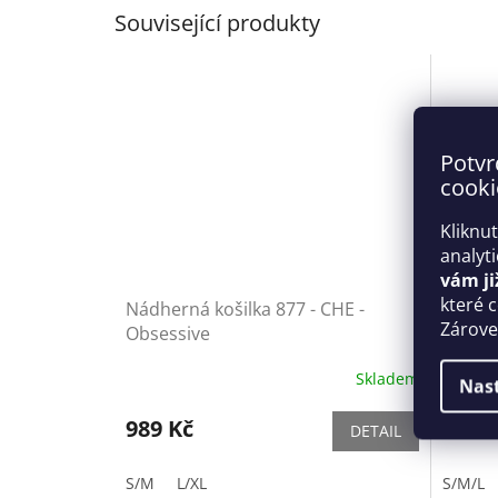
Související produkty
Potvr
cooki
Kliknu
analyt
vám ji
které 
Nádherná košilka 877 - CHE -
Smysln
Zároveň
Obsessive
Obses
Skladem
Nas
989 Kč
669 
DETAIL
S/M
L/XL
S/M/L