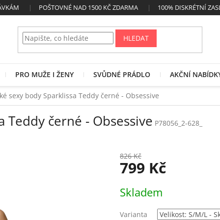
NÁVKÁM
POŠTOVNÉ NAD 1500 KČ ZDARMA
100% DISKRÉTNÍ ZAS
HLEDAT
PRO MUŽE I ŽENY
SVŮDNÉ PRÁDLO
AKČNÍ NABÍDK
é sexy body Sparklissa Teddy černé - Obsessive
a Teddy černé - Obsessive
P78056_2-628_
826 Kč
799 Kč
Měrná
Skladem
cena:
Varianta