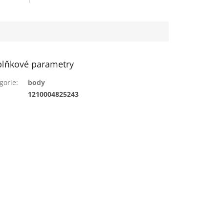
lňkové parametry
gorie
:
body
:
1210004825243