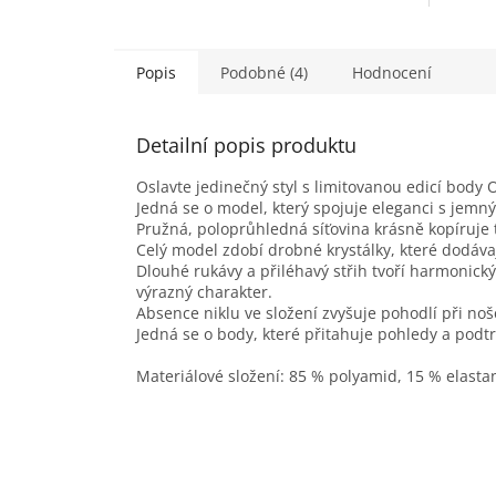
Popis
Podobné (4)
Hodnocení
Detailní popis produktu
Oslavte jedinečný styl s limitovanou edicí body O
Jedná se o model, který spojuje eleganci s jem
Pružná, poloprůhledná síťovina krásně kopíruje t
Celý model zdobí drobné krystálky, které dodávají
Dlouhé rukávy a přiléhavý střih tvoří harmonický
výrazný charakter.
Absence niklu ve složení zvyšuje pohodlí při noš
Jedná se o body, které přitahuje pohledy a podtrh
Materiálové složení: 85 % polyamid, 15 % elasta