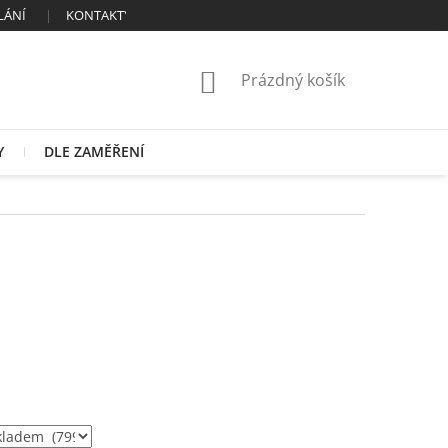
LÁNÍ
KONTAKTY
OBCHODNÍ PODMÍNKY
ZÁSADY ZPRAC
NÁKUPNÍ
Prázdný košík
KOŠÍK
Y
DLE ZAMĚŘENÍ