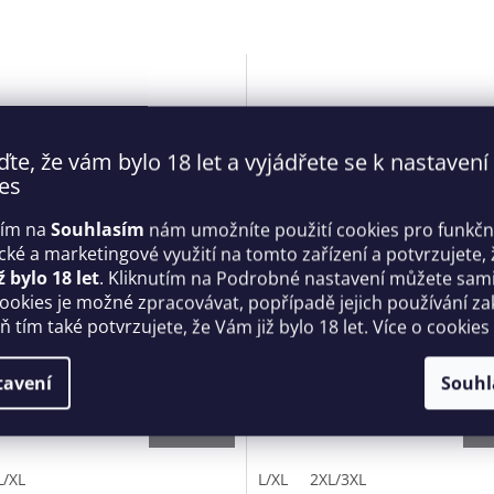
ďte, že vám bylo 18 let a vyjádřete se k nastavení
es
tím na
Souhlasím
nám umožníte použití cookies pro funkčn
ické a marketingové využití na tomto zařízení a potvrzujete, 
ž bylo 18 let
. Kliknutím na Podrobné nastavení můžete sami 
cookies je možné zpracovávat, popřípadě jejich používání za
 sexy body Keira Lise teddy
Dámské sexy body Soranna
 tím také potvrzujete, že Vám již bylo 18 let. Více o cookies
- Obsessive
černozlaté - Obsessive
Skladem
tavení
Souhl
 Kč
1 279 Kč
DETAIL
D
L/XL
L/XL
2XL/3XL