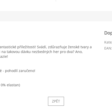
Dop
Kate
ntastické příležitosti! Svádí, zdůrazňuje ženské tvary a
EAN
ni na takovou dávku nezbedných her pro dva? Ano,
azie!
é - pohodlí zaručeno!
10% elastan)
ZPĚT