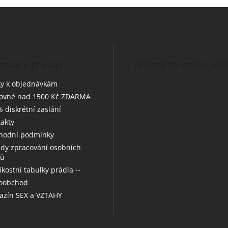
ormace pro vás
Přijímáme online pla
y k objednávkám
tovné nad 1500 Kč ZDARMA
 diskrétní zaslání
akty
hodní podmínky
dy zpracování osobních
jů
likostní tabulky prádla --
koobchod
zín SEX a VZTAHY