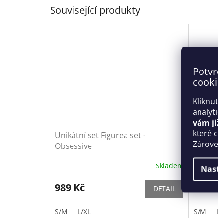
Související produkty
Potvr
cooki
Kliknu
analyt
vám ji
které 
Unikátní set Figurea set -
Dámské
Zároveň
Obsessive
černé 
Skladem
Nas
989 Kč
1 449
DETAIL
S/M
L/XL
S/M