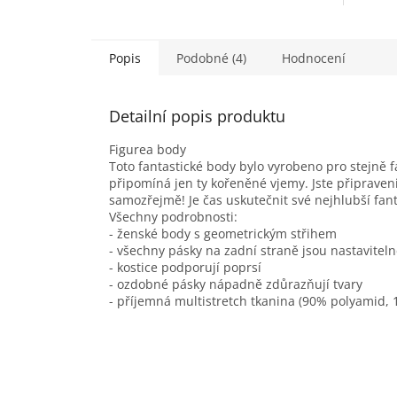
Popis
Podobné (4)
Hodnocení
Detailní popis produktu
Figurea body
Toto fantastické body bylo vyrobeno pro stejně fa
připomíná jen ty kořeněné vjemy. Jste připrave
samozřejmě! Je čas uskutečnit své nejhlubší fant
Všechny podrobnosti:
- ženské body s geometrickým střihem
- všechny pásky na zadní straně jsou nastaviteln
- kostice podporují poprsí
- ozdobné pásky nápadně zdůrazňují tvary
- příjemná multistretch tkanina (90% polyamid, 