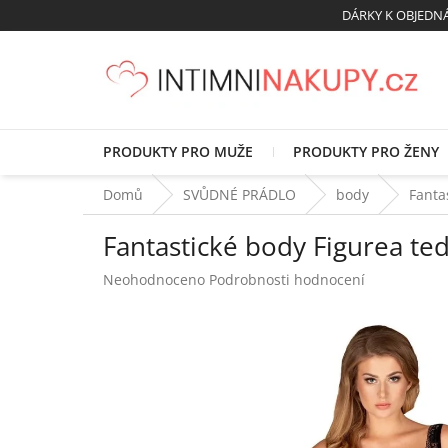
Přejít
DÁRKY K OBJED
na
obsah
PRODUKTY PRO MUŽE
PRODUKTY PRO ŽENY
Domů
SVŮDNÉ PRÁDLO
body
Fanta
Fantastické body Figurea te
Průměrné
Neohodnoceno
Podrobnosti hodnocení
hodnocení
produktu
je
0,0
z
5
hvězdiček.