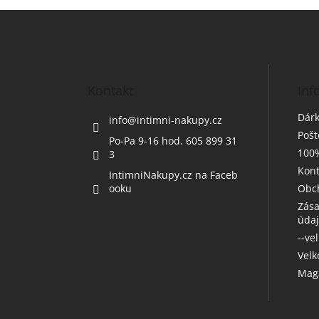
Z
á
p
a
t
Kontakt
Inf
í
Dárk
info
@
intimni-nakupy.cz
Poš
Po-Pa 9-16 hod. 605 899 31
100%
3
Kont
IntimniNakupy.cz na Faceb
ooku
Obc
Zása
úda
--ve
Vel
Maga