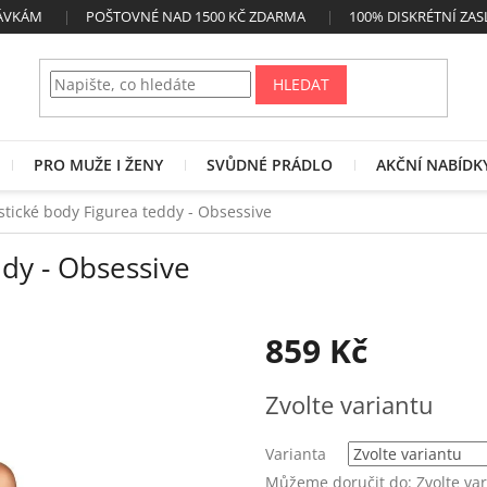
NÁVKÁM
POŠTOVNÉ NAD 1500 KČ ZDARMA
100% DISKRÉTNÍ ZAS
HLEDAT
PRO MUŽE I ŽENY
SVŮDNÉ PRÁDLO
AKČNÍ NABÍDK
stické body Figurea teddy - Obsessive
ddy - Obsessive
859 Kč
Měrná
Zvolte variantu
cena:
Varianta
Můžeme doručit do:
Zvolte va