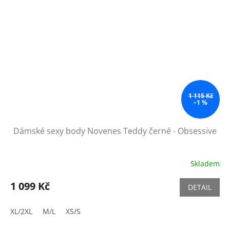
1 115 Kč
–1 %
Dámské sexy body Novenes Teddy černé - Obsessive
Skladem
1 099 Kč
DETAIL
XL/2XL
M/L
XS/S