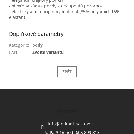
- elegantní krajkový povrch
- otevřená záda - prvek, který upoutá pozornost
- elastický a tělu příjemný materiál (85% polyamid, 15%
elastan)
Doplňkové parametry
Kategorie
:
body
EAN
:
Zvolte variantu
ZPĚT
Z
á
p
a
Kontakt
t
í
info
@
intimni-nakupy.cz
Po-Pa 9-16 hod. 605 899 313