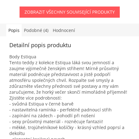
ZOBRAZIT VŠECHNY SOUVISEJÍCÍ PRODUKTY
Popis
Podobné (4)
Hodnocení
Detailní popis produktu
Body Estiqua
Tento teddy z kolekce Estiqua láká svou jemností a
zaujme výjimečně ženským střihem! Mírně průsvitný
materiál podněcuje představivost a jistě podpoří
atmosféru společných chvil. Rozpalte své smysly a
zdůrazněte všechny přednosti své postavy a my vám
zaručujeme, že horký večer skončí mimořádně příjemně!
Zjistěte více podrobností:
- svůdná Estiqua v černé barvě
- nastavitelná ramínka - perfektně padnoucí střih
- zapínání na zádech - pohodlí při nošení
- sexy průsvitný materiál - rozněcuje fantazii!
- měkké, trojúhelníkové košíčky - krásný vzhled poprsí a
dekoltu