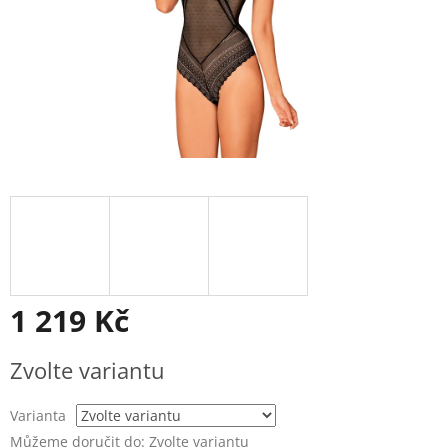
1 219 Kč
Měrná
Zvolte variantu
cena:
Varianta
Můžeme doručit do:
Zvolte variantu