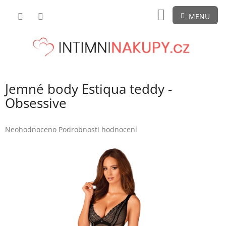
Přejít
NÁKUPNÍ
na
obsah
KOŠÍK
Jemné body Estiqua teddy -
Obsessive
Průměrné
Neohodnoceno
Podrobnosti hodnocení
hodnocení
produktu
je
0,0
z
5
hvězdiček.