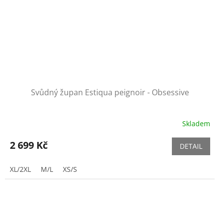
Svůdný župan Estiqua peignoir - Obsessive
Skladem
2 699 Kč
DETAIL
XL/2XL
M/L
XS/S