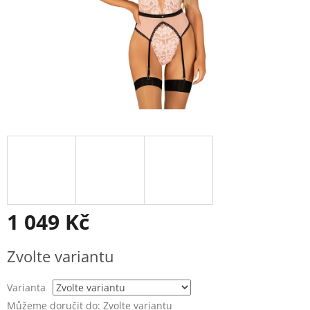
1 049 Kč
Měrná
Zvolte variantu
cena:
Varianta
Můžeme doručit do:
Zvolte variantu