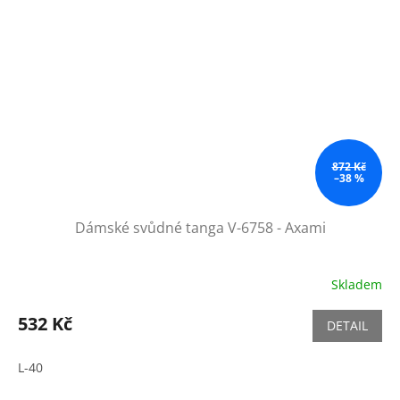
872 Kč
–38 %
Dámské svůdné tanga V-6758 - Axami
Skladem
532 Kč
DETAIL
L-40