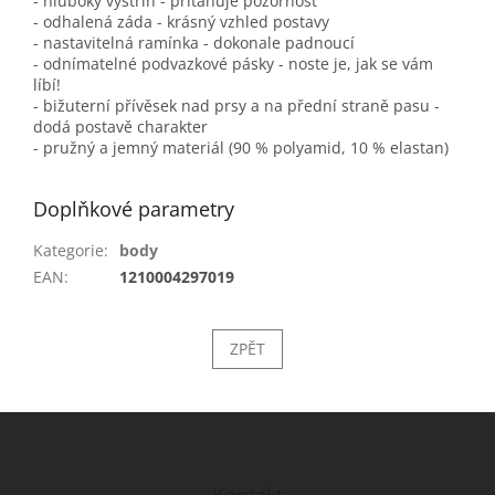
- hluboký výstřih - přitahuje pozornost
- odhalená záda - krásný vzhled postavy
- nastavitelná ramínka - dokonale padnoucí
- odnímatelné podvazkové pásky - noste je, jak se vám
líbí!
- bižuterní přívěsek nad prsy a na přední straně pasu -
dodá postavě charakter
- pružný a jemný materiál (90 % polyamid, 10 % elastan)
Doplňkové parametry
Kategorie
:
body
EAN
:
1210004297019
ZPĚT
Z
á
p