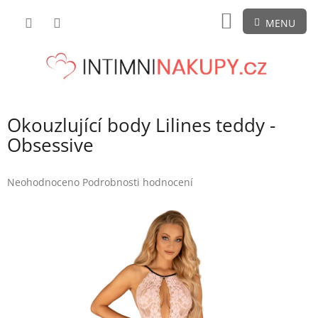
Přejít
NÁKUPNÍ
na
obsah
KOŠÍK
Okouzlující body Lilines teddy -
Obsessive
Průměrné
Neohodnoceno
Podrobnosti hodnocení
hodnocení
produktu
je
0,0
z
5
hvězdiček.