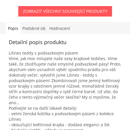
ZOBRAZIT VŠECHNY SOUVISEJÍCÍ PRODUKTY
Popis
Podobné (4)
Hodnocení
Detailní popis produktu
Lilines teddy s podvazkovým pásem
Víme, jak moc milujete naše sexy krajkové teddies. Víme
také, že zbožňujete naše smyslné podvazkové pásy! Proto,
abychom vám usnadnili výběr spodního prádla pro váš
dokonalý večer, vytvořili jsme Lilines - teddy s
podvazkovým pásem! Zkombinovali jsme jemný květinový
vzor krajky s odstínem jemné růžové, mimořádně ženský
střih a kontrastní doplňky v sytě černé barvě. Už víte, do
čeho v tento výjimečný večer skočíte? My si myslíme, že
ano...
Podívejte se na další lákavé detaily:
- velmi ženská košilka s podvazkovým pásem z kolekce
Lilines
- okouzlující květinová krajka - dodává eleganci a šik