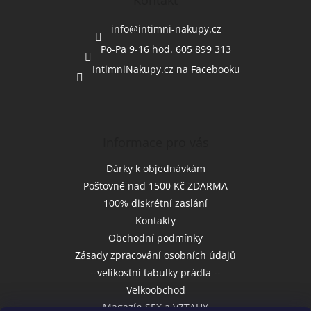
a
Kontakt
t
í
info
@
intimni-nakupy.cz
Po-Pa 9-16 hod. 605 899 313
IntimniNakupy.cz na Facebooku
Informace pro vás
Dárky k objednávkám
Poštovné nad 1500 Kč ZDARMA
100% diskrétní zaslání
Kontakty
Obchodní podmínky
Zásady zpracování osobních údajů
--velikostní tabulky prádla --
Velkoobchod
Magazín SEX a VZTAHY