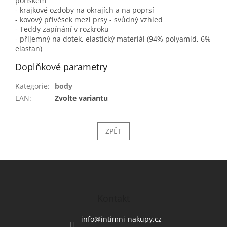
potiskem
- krajkové ozdoby na okrajích a na poprsí
- kovový přívěsek mezi prsy - svůdný vzhled
- Teddy zapínání v rozkroku
- příjemný na dotek, elastický materiál (94% polyamid, 6%
elastan)
Doplňkové parametry
Kategorie
:
body
EAN
:
Zvolte variantu
ZPĚT
Z
á
p
a
Kontakt
t
í
info
@
intimni-nakupy.cz