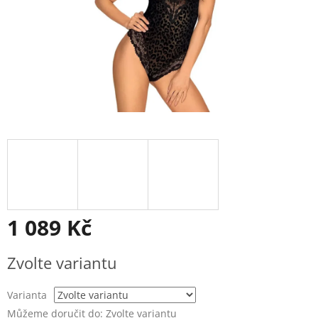
1 089 Kč
Měrná
Zvolte variantu
cena:
Varianta
Můžeme doručit do:
Zvolte variantu