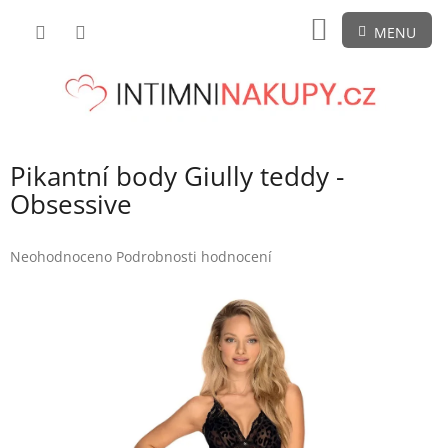
Přejít
NÁKUPNÍ
na
obsah
KOŠÍK
Pikantní body Giully teddy -
Obsessive
Průměrné
Neohodnoceno
Podrobnosti hodnocení
hodnocení
produktu
je
0,0
z
5
hvězdiček.