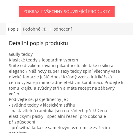
ZOBRAZIT VŠECHNY SOUVISEJÍCÍ PRODUKTY
Popis
Podobné (4)
Hodnocení
Detailní popis produktu
Giully teddy
Klasické teddy s leopardím vzorem
Sníte o divokém závanu pikantnosti, ale také o šiku a
eleganci? Náš nový super sexy teddy splní všechny vaše
divoké fantazie ještě dnes! Krásný vzor a intrikářská
černá vytvářejí mimořádně efektivní kombinaci. Přidejte k
tomu krajku a svůdný střih a máte recept na zábavný
večer.
Podívejte se, jak jedinečný je :
- svůdné teddy v klasickém střihu
- nastavitelná ramínka jsou na zádech překřížená
elastickými pásky - speciální řešení pro dokonalé
přizpůsobení
- průsvitná látka se sametovým vzorem se zvířecím