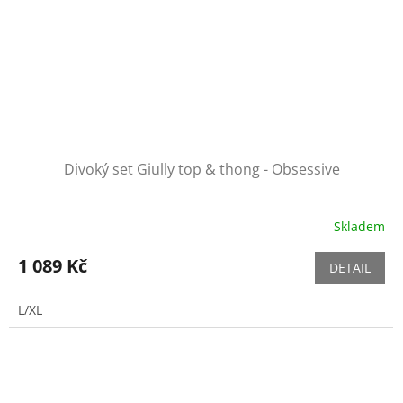
Divoký set Giully top & thong - Obsessive
Skladem
1 089 Kč
DETAIL
L/XL