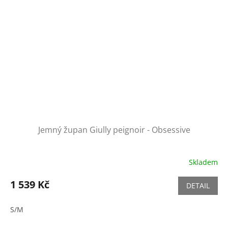
Jemný župan Giully peignoir - Obsessive
Skladem
1 539 Kč
DETAIL
S/M