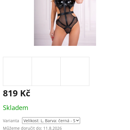
819 Kč
Měrná
Skladem
cena:
Varianta
Můžeme doručit do:
11.8.2026