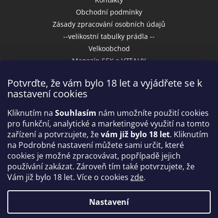
Obchodní podmínky
Zásady zpracování osobních údajů
--velikostní tabulky prádla --
Velkoobchod
Magazín SEX a VZTAHY
Potvrďte, že vám bylo 18 let a vyjádřete se k
nastavení cookies
Přijímáme online platby
Kliknutím na
Souhlasím
nám umožníte použití cookies
pro funkční, analytické a marketingové využití na tomto
zařízení a potvrzujete, že
vám již bylo 18 let
. Kliknutím
na Podrobné nastavení můžete sami určit, které
cookies je možné zpracovávat, popřípadě jejich
používání zakázat. Zároveň tím také potvrzujete, že
Vám již bylo 18 let. Více o cookies
zde
.
Vytvořil Shoptet
Nastavení