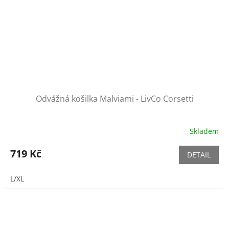
Odvážná košilka Malviami - LivCo Corsetti
Skladem
719 Kč
DETAIL
L/XL