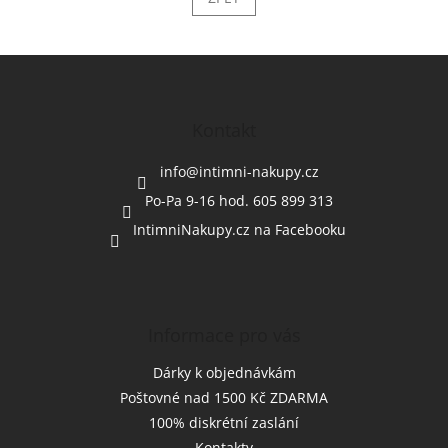
Z
á
p
a
Kontakt
t
í
info
@
intimni-nakupy.cz
Po-Pa 9-16 hod. 605 899 313
IntimniNakupy.cz na Facebooku
Informace pro vás
Dárky k objednávkám
Poštovné nad 1500 Kč ZDARMA
100% diskrétní zaslání
Kontakty