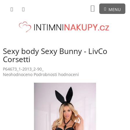
Přejít
NÁKUPNÍ
na
obsah
KOŠÍK
Sexy body Sexy Bunny - LivCo
Corsetti
P64673_1-2013_2-90_
Průměrné
Neohodnoceno
Podrobnosti hodnocení
hodnocení
produktu
je
0,0
z
5
hvězdiček.