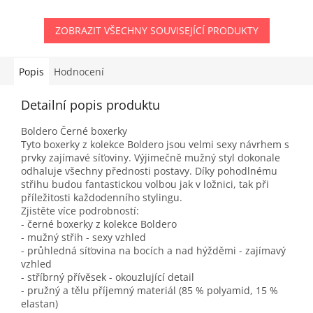
ZOBRAZIT VŠECHNY SOUVISEJÍCÍ PRODUKTY
Popis
Hodnocení
Detailní popis produktu
Boldero Černé boxerky
Tyto boxerky z kolekce Boldero jsou velmi sexy návrhem s
prvky zajímavé síťoviny. Výjimečně mužný styl dokonale
odhaluje všechny přednosti postavy. Díky pohodlnému
střihu budou fantastickou volbou jak v ložnici, tak při
příležitosti každodenního stylingu.
Zjistěte více podrobností:
- černé boxerky z kolekce Boldero
- mužný střih - sexy vzhled
- průhledná síťovina na bocích a nad hýžděmi - zajímavý
vzhled
- stříbrný přívěsek - okouzlující detail
- pružný a tělu příjemný materiál (85 % polyamid, 15 %
elastan)