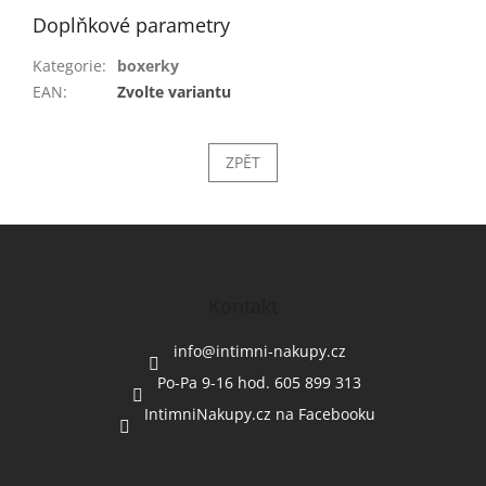
Doplňkové parametry
Kategorie
:
boxerky
EAN
:
Zvolte variantu
ZPĚT
Z
á
p
a
Kontakt
t
í
info
@
intimni-nakupy.cz
Po-Pa 9-16 hod. 605 899 313
IntimniNakupy.cz na Facebooku