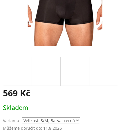
569 Kč
Měrná
Skladem
cena:
Varianta
Můžeme doručit do:
11.8.2026