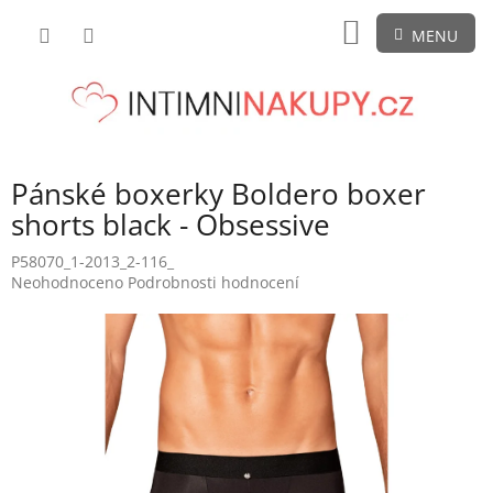
Přejít
NÁKUPNÍ
na
obsah
KOŠÍK
Pánské boxerky Boldero boxer
shorts black - Obsessive
P58070_1-2013_2-116_
Průměrné
Neohodnoceno
Podrobnosti hodnocení
hodnocení
produktu
je
0,0
z
5
hvězdiček.