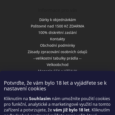
Informace pro vás
Dárky k objednávkám
Poštovné nad 1500 Kč ZDARMA
100% diskrétní zaslání
Kontakty
Obchodní podmínky
Zásady zpracování osobních údajů
--velikostní tabulky prádla --
Velkoobchod
Magazín SEX a VZTAHY
Potvrďte, že vám bylo 18 let a vyjádřete se k
nastavení cookies
Přijímáme online platby
Kliknutím na
Souhlasím
nám umožníte použití cookies
pro funkční, analytické a marketingové využití na tomto
zařízení a potvrzujete, že
vám již bylo 18 let
. Kliknutím