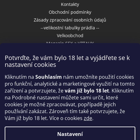
Kontakty
Obchodní podmínky
Zásady zpracování osobních údajů
--velikostní tabulky prádla --
Velkoobchod
Magazín SEX a VZTAHY
Potvrďte, že vám bylo 18 let a vyjádřete se k
nastavení cookies
Přijímáme online platby
Kliknutím na
Souhlasím
nám umožníte použití cookies
pro funkční, analytické a marketingové využití na tomto
zařízení a potvrzujete, že
vám již bylo 18 let
. Kliknutím
na Podrobné nastavení můžete sami určit, které
cookies je možné zpracovávat, popřípadě jejich
používání zakázat. Zároveň tím také potvrzujete, že
Vám již bylo 18 let. Více o cookies
zde
.
Vytvořil Shoptet
Nastavení