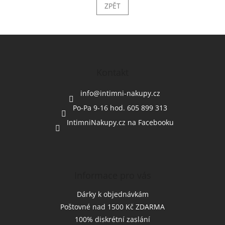
ZPĚT
Z
á
p
a
Kontakt
t
í
info
@
intimni-nakupy.cz
Po-Pa 9-16 hod. 605 899 313
IntimniNakupy.cz na Facebooku
Informace pro vás
Dárky k objednávkám
Poštovné nad 1500 Kč ZDARMA
100% diskrétní zaslání