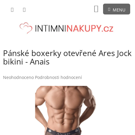
Přejít
NÁKUPNÍ
na
obsah
KOŠÍK
Pánské boxerky otevřené Ares Jock
bikini - Anais
Průměrné
Neohodnoceno
Podrobnosti hodnocení
hodnocení
produktu
je
0,0
z
5
hvězdiček.