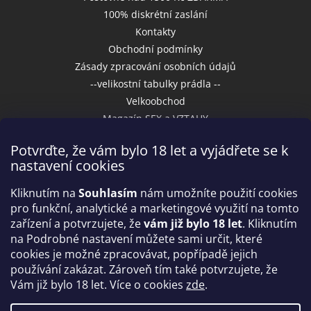
100% diskrétní zaslání
Kontakty
Obchodní podmínky
Zásady zpracování osobních údajů
--velikostní tabulky prádla --
Velkoobchod
Magazín SEX a VZTAHY
Potvrďte, že vám bylo 18 let a vyjádřete se k
nastavení cookies
Přijímáme online platby
Kliknutím na
Souhlasím
nám umožníte použití cookies
pro funkční, analytické a marketingové využití na tomto
zařízení a potvrzujete, že
vám již bylo 18 let
. Kliknutím
na Podrobné nastavení můžete sami určit, které
cookies je možné zpracovávat, popřípadě jejich
používání zakázat. Zároveň tím také potvrzujete, že
Vám již bylo 18 let. Více o cookies
zde
.
Vytvořil Shoptet