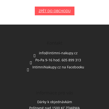
ZPĚT DO OBCHODU
Z
á
p
a
Kontakt
t
í
info
@
intimni-nakupy.cz
Po-Pa 9-16 hod. 605 899 313
IntimniNakupy.cz na Facebooku
Informace pro vás
Dárky k objednávkám
Poštovné nad 1500 Kč ZDARMA