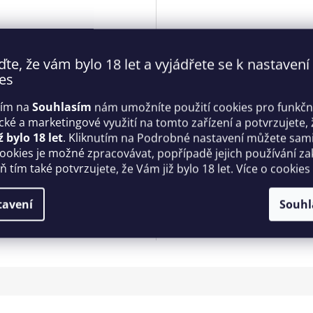
ďte, že vám bylo 18 let a vyjádřete se k nastavení
es
tím na
Souhlasím
nám umožníte použití cookies pro funkčn
 set Cordellis set -
Pikantní set otevřený Cordel
ické a marketingové využití na tomto zařízení a potvrzujete, 
sive
cupless set - Obsessive
ž bylo 18 let
. Kliknutím na Podrobné nastavení můžete sami 
cookies je možné zpracovávat, popřípadě jejich používání za
Skladem
 tím také potvrzujete, že Vám již bylo 18 let. Více o cookies
Kč
1 049 Kč
DETAIL
D
tavení
Souhl
uni