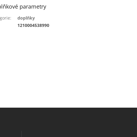
lňkové parametry
gorie
:
doplňky
:
1210004538990