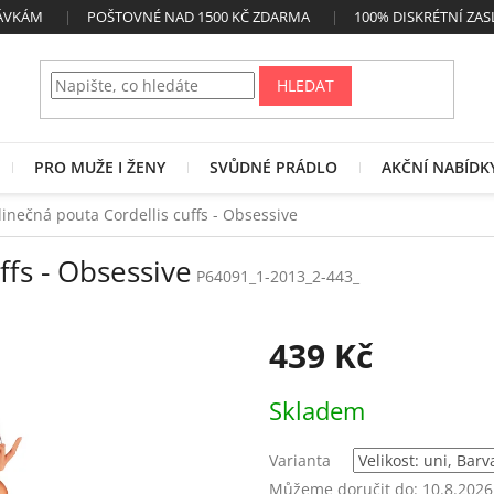
NÁVKÁM
POŠTOVNÉ NAD 1500 KČ ZDARMA
100% DISKRÉTNÍ ZAS
HLEDAT
PRO MUŽE I ŽENY
SVŮDNÉ PRÁDLO
AKČNÍ NABÍDK
dinečná pouta Cordellis cuffs - Obsessive
ffs - Obsessive
P64091_1-2013_2-443_
439 Kč
Měrná
Skladem
cena:
Varianta
Můžeme doručit do:
10.8.2026