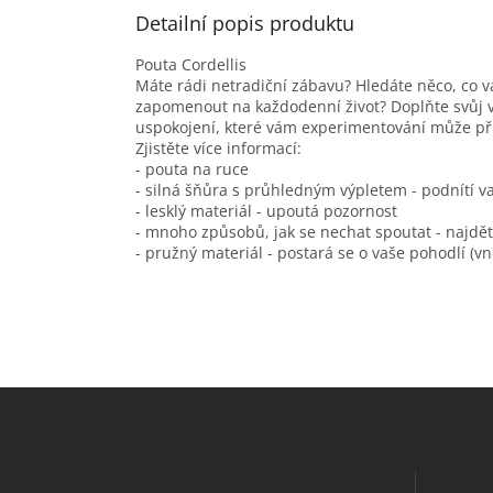
Detailní popis produktu
Pouta Cordellis
Máte rádi netradiční zábavu? Hledáte něco, co v
zapomenout na každodenní život? Doplňte svůj vzh
uspokojení, které vám experimentování může př
Zjistěte více informací:
- pouta na ruce
- silná šňůra s průhledným výpletem - podnítí va
- lesklý materiál - upoutá pozornost
- mnoho způsobů, jak se nechat spoutat - najděte
- pružný materiál - postará se o vaše pohodlí (vn
Z
á
p
a