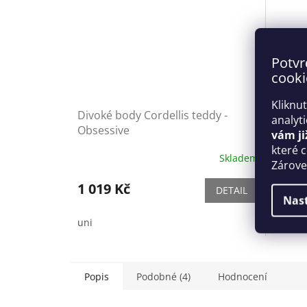
Potvr
cooki
Kliknu
Divoké body Cordellis teddy -
Svůdný
analyt
Obsessive
Obses
vám ji
které 
Skladem
Zároveň
1 019 Kč
989 
DETAIL
Nas
uni
uni
Popis
Podobné (4)
Hodnocení