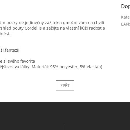
Dop
Kate
ám poskytne jedinečný zážitek a umožní vám na chvíli
EAN
led pouty Cordellis a zažijte na vlastní kůži radost a
inést.
ši fantazii
 si svého favorita
ější vrstva látky: Materiál: 95% polyester, 5% elastan)
ZPĚT