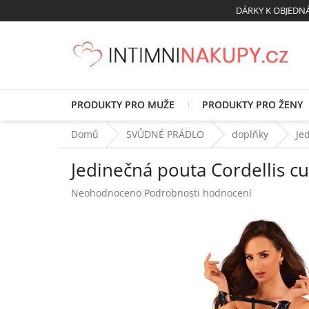
Přejít
DÁRKY K OBJED
na
obsah
PRODUKTY PRO MUŽE
PRODUKTY PRO ŽENY
Domů
SVŮDNÉ PRÁDLO
doplňky
Je
Jedinečná pouta Cordellis cu
Průměrné
Neohodnoceno
Podrobnosti hodnocení
hodnocení
produktu
je
0,0
z
5
hvězdiček.