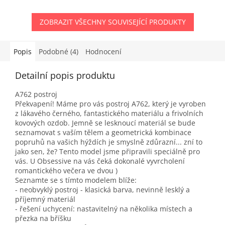
ZOBRAZIT VŠECHNY SOUVISEJÍCÍ PRODUKTY
Popis
Podobné (4)
Hodnocení
Detailní popis produktu
A762 postroj
Překvapení! Máme pro vás postroj A762, který je vyroben
z lákavého černého, fantastického materiálu a frivolních
kovových ozdob. Jemně se lesknoucí materiál se bude
seznamovat s vaším tělem a geometrická kombinace
popruhů na vašich hýždích je smyslně zdůrazní... zní to
jako sen, že? Tento model jsme připravili speciálně pro
vás. U Obsessive na vás čeká dokonalé vyvrcholení
romantického večera ve dvou )
Seznamte se s tímto modelem blíže:
- neobvyklý postroj - klasická barva, nevinně lesklý a
příjemný materiál
- řešení uchycení: nastavitelný na několika místech a
přezka na bříšku