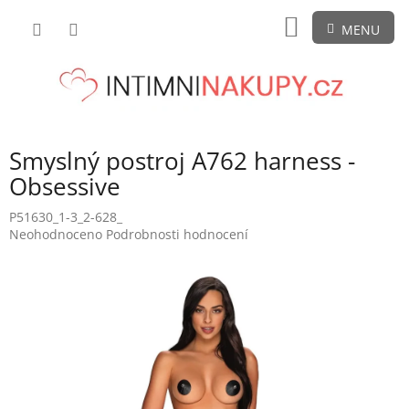
Přejít
NÁKUPNÍ
na
obsah
KOŠÍK
Smyslný postroj A762 harness -
Obsessive
P51630_1-3_2-628_
Průměrné
Neohodnoceno
Podrobnosti hodnocení
hodnocení
produktu
je
0,0
z
5
hvězdiček.