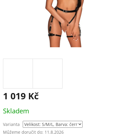
1 019 Kč
Měrná
Skladem
cena:
Varianta
Můžeme doručit do:
11.8.2026