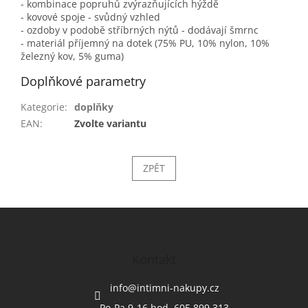
- kombinace popruhů zvýrazňujících hýždě
- kovové spoje - svůdný vzhled
- ozdoby v podobě stříbrných nýtů - dodávají šmrnc
- materiál příjemný na dotek (75% PU, 10% nylon, 10%
železný kov, 5% guma)
Doplňkové parametry
Kategorie
:
doplňky
EAN
:
Zvolte variantu
ZPĚT
Z
á
p
a
Kontakt
t
í
info
@
intimni-nakupy.cz
Po-Pa 9-16 hod. 605 899 313