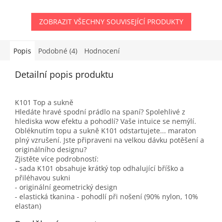
ZOBRAZIT VŠECHNY SOUVISEJÍCÍ PRODUKTY
Popis
Podobné (4)
Hodnocení
Detailní popis produktu
K101 Top a sukně
Hledáte hravé spodní prádlo na spaní? Spolehlivé z
hlediska wow efektu a pohodlí? Vaše intuice se nemýlí.
Obléknutím topu a sukně K101 odstartujete... maraton
plný vzrušení. Jste připraveni na velkou dávku potěšení a
originálního designu?
Zjistěte více podrobností:
- sada K101 obsahuje krátký top odhalující bříško a
přiléhavou sukni
- originální geometrický design
- elastická tkanina - pohodlí při nošení (90% nylon, 10%
elastan)