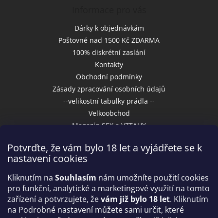
Informace pro vás
Dárky k objednávkám
Poštovné nad 1500 Kč ZDARMA
100% diskrétní zaslání
Kontakty
Obchodní podmínky
Zásady zpracování osobních údajů
--velikostní tabulky prádla --
Velkoobchod
Magazín SEX a VZTAHY
Potvrďte, že vám bylo 18 let a vyjádřete se k
nastavení cookies
Přijímáme online platby
Kliknutím na
Souhlasím
nám umožníte použití cookies
pro funkční, analytické a marketingové využití na tomto
zařízení a potvrzujete, že
vám již bylo 18 let
. Kliknutím
na Podrobné nastavení můžete sami určit, které