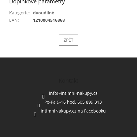
Doplňkové parametry
Kategorie
:
dvoudílné
EAN
:
1210004516868
ZPĚT
Z
á
p
a
Kontakt
t
í
info
@
intimni-nakupy.cz
Po-Pa 9-16 hod. 605 899 313
IntimniNakupy.cz na Facebooku