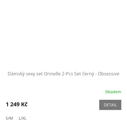
Dámský sexy set Orinelle 2-Pcs Set černý - Obsessive
Skladem
1 249 Kč
DETAIL
S/M
L/XL