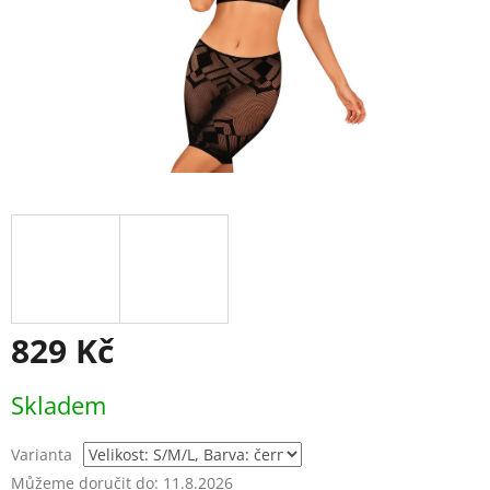
829 Kč
Měrná
Skladem
cena:
Varianta
Můžeme doručit do:
11.8.2026