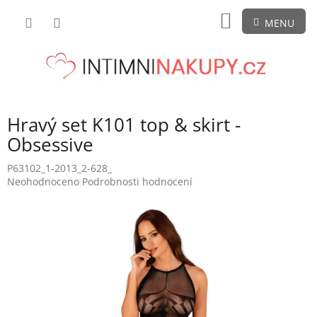
Přejít
NÁKUPNÍ
na
obsah
KOŠÍK
Hravý set K101 top & skirt -
Obsessive
P63102_1-2013_2-628_
Průměrné
Neohodnoceno
Podrobnosti hodnocení
hodnocení
produktu
je
0,0
z
5
hvězdiček.