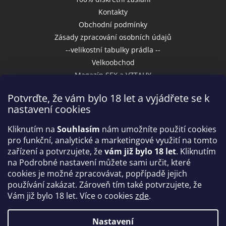
Kontakty
Obchodní podmínky
Zásady zpracování osobních údajů
--velikostní tabulky prádla --
Velkoobchod
Magazín SEX a VZTAHY
Potvrďte, že vám bylo 18 let a vyjádřete se k
nastavení cookies
Přijímáme online platby
Kliknutím na
Souhlasím
nám umožníte použití cookies
pro funkční, analytické a marketingové využití na tomto
zařízení a potvrzujete, že
vám již bylo 18 let
. Kliknutím
na Podrobné nastavení můžete sami určit, které
cookies je možné zpracovávat, popřípadě jejich
používání zakázat. Zároveň tím také potvrzujete, že
Vám již bylo 18 let. Více o cookies
zde
.
Vytvořil Shoptet
Nastavení