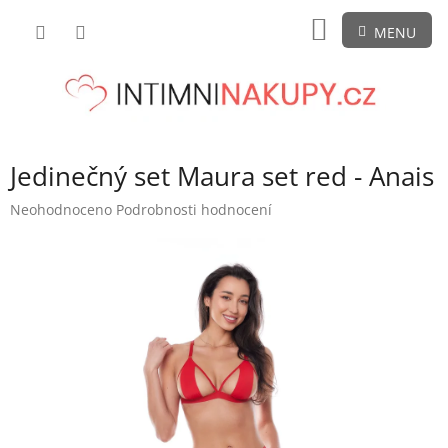
Přejít
NÁKUPNÍ
na
obsah
KOŠÍK
Jedinečný set Maura set red - Anais
Průměrné
Neohodnoceno
Podrobnosti hodnocení
hodnocení
produktu
je
0,0
z
5
hvězdiček.