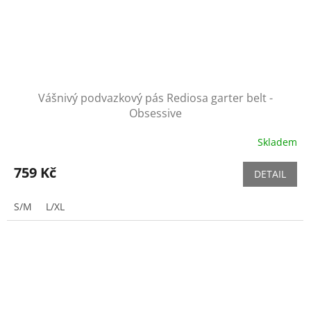
Vášnivý podvazkový pás Rediosa garter belt -
Obsessive
Skladem
759 Kč
DETAIL
S/M
L/XL