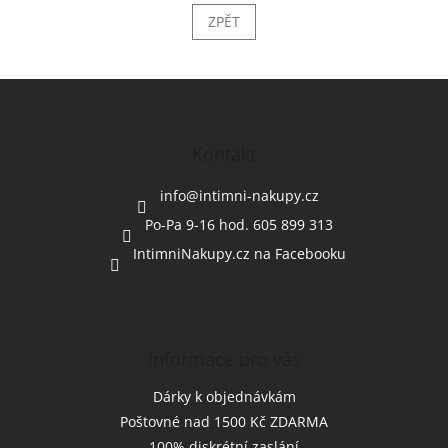
ZPĚT
Z
á
p
a
Kontakt
t
í
info
@
intimni-nakupy.cz
Po-Pa 9-16 hod. 605 899 313
IntimniNakupy.cz na Facebooku
Informace pro vás
Dárky k objednávkám
Poštovné nad 1500 Kč ZDARMA
100% diskrétní zaslání