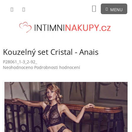
Přejít
NÁKUPNÍ
na
obsah
KOŠÍK
Kouzelný set Cristal - Anais
P28061_1-3_2-92_
Průměrné
Neohodnoceno
Podrobnosti hodnocení
hodnocení
produktu
je
0,0
z
5
hvězdiček.