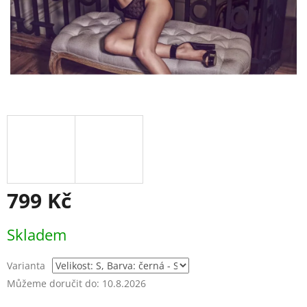
799 Kč
Měrná
Skladem
cena:
Varianta
Můžeme doručit do:
10.8.2026