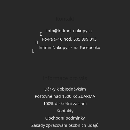
á
p
a
Kontakt
t
í
info
@
intimni-nakupy.cz
Po-Pa 9-16 hod. 605 899 313
IntimniNakupy.cz na Facebooku
Informace pro vás
Dárky k objednávkám
Poštovné nad 1500 Kč ZDARMA
100% diskrétní zaslání
Kontakty
Obchodní podmínky
Zásady zpracování osobních údajů