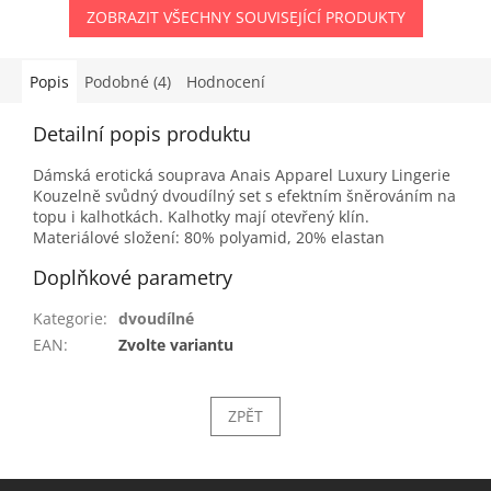
ZOBRAZIT VŠECHNY SOUVISEJÍCÍ PRODUKTY
Popis
Podobné (4)
Hodnocení
Detailní popis produktu
Dámská erotická souprava Anais Apparel Luxury Lingerie
Kouzelně svůdný dvoudílný set s efektním šněrováním na
topu i kalhotkách. Kalhotky mají otevřený klín.
Materiálové složení: 80% polyamid, 20% elastan
Doplňkové parametry
Kategorie
:
dvoudílné
EAN
:
Zvolte variantu
ZPĚT
Z