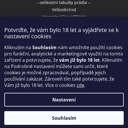
--velikostní tabulky prádla --
Velkoobchod
Magazín SEX a VZTAHY
Potvrďte, že vám bylo 18 let a vyjádřete se k
nastavení cookies
Přijímáme online platby
Kliknutím na
Souhlasím
nám umožníte použití cookies
pro funkční, analytické a marketingové využití na tomto
zařízení a potvrzujete, že
vám již bylo 18 let
. Kliknutím
na Podrobné nastavení můžete sami určit, které
cookies je možné zpracovávat, popřípadě jejich
používání zakázat. Zároveň tím také potvrzujete, že
Vám již bylo 18 let. Více o cookies
zde
.
Vytvořil Shoptet
Nastavení
Copyright 2026
IntimniNakupy.cz
. Všechna práva
Souhlasím
vyhrazena.