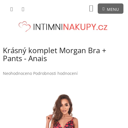
Přejít
NÁKUPNÍ
na
obsah
KOŠÍK
Krásný komplet Morgan Bra +
Pants - Anais
Průměrné
Neohodnoceno
Podrobnosti hodnocení
hodnocení
produktu
je
0,0
z
5
hvězdiček.