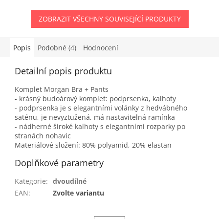
ZOBRAZIT VŠECHNY SOUVISEJÍCÍ PRODUKTY
Popis
Podobné (4)
Hodnocení
Detailní popis produktu
Komplet Morgan Bra + Pants
- krásný budoárový komplet: podprsenka, kalhoty
- podprsenka je s elegantními volánky z hedvábného
saténu, je nevyztužená, má nastavitelná ramínka
- nádherné široké kalhoty s elegantními rozparky po
stranách nohavic
Materiálové složení: 80% polyamid, 20% elastan
Doplňkové parametry
Kategorie
:
dvoudílné
EAN
:
Zvolte variantu