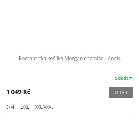
Romantická košilka Morgan chemise - Anais
Skladem
1 049 Kč
DETAIL
S/M
L/XL
XXL/XXXL