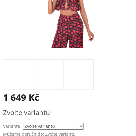
1 649 Kč
Měrná
Zvolte variantu
cena:
Varianta
Můžeme doručit do:
Zvolte variantu