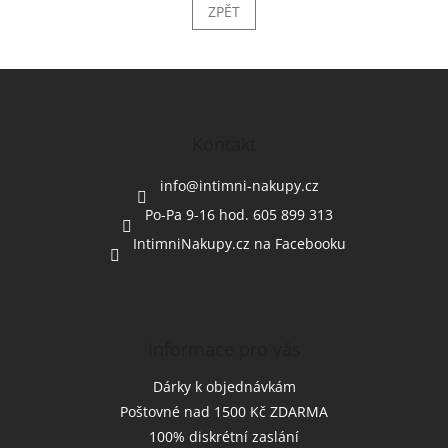
ZPĚT
Z
á
p
a
Kontakt
t
í
info
@
intimni-nakupy.cz
Po-Pa 9-16 hod. 605 899 313
IntimniNakupy.cz na Facebooku
Informace pro vás
Dárky k objednávkám
Poštovné nad 1500 Kč ZDARMA
100% diskrétní zaslání