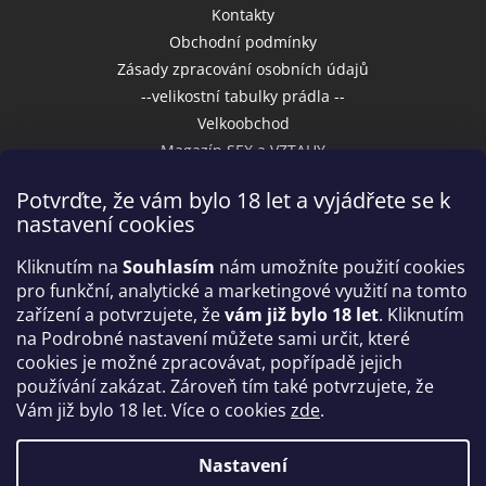
Kontakty
Obchodní podmínky
Zásady zpracování osobních údajů
--velikostní tabulky prádla --
Velkoobchod
Magazín SEX a VZTAHY
Potvrďte, že vám bylo 18 let a vyjádřete se k
nastavení cookies
Přijímáme online platby
Kliknutím na
Souhlasím
nám umožníte použití cookies
pro funkční, analytické a marketingové využití na tomto
zařízení a potvrzujete, že
vám již bylo 18 let
. Kliknutím
na Podrobné nastavení můžete sami určit, které
cookies je možné zpracovávat, popřípadě jejich
používání zakázat. Zároveň tím také potvrzujete, že
Vám již bylo 18 let. Více o cookies
zde
.
Vytvořil Shoptet
Nastavení