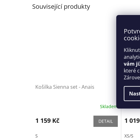
Související produkty
Potvr
cooki
Kliknu
analyt
vám ji
které 
Zároveň
Košilka Sienna set - Anais
Smysln
Nas
Obses
Skladem
1 159 Kč
1 019
DETAIL
S
XS/S