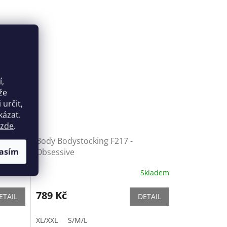
í,
že
určit,
kázat.
zde
.
 LivCo
Body Bodystocking F217 -
asím
Obsessive
Skladem
Skladem
789 Kč
ETAIL
DETAIL
XL/XXL
S/M/L