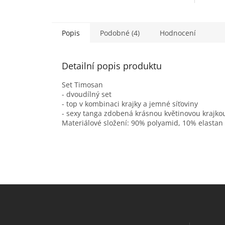
Popis
Podobné (4)
Hodnocení
Detailní popis produktu
Set Timosan
- dvoudílný set
- top v kombinaci krajky a jemné síťoviny
- sexy tanga zdobená krásnou květinovou krajko
Materiálové složení: 90% polyamid, 10% elastan
Z
á
p
a