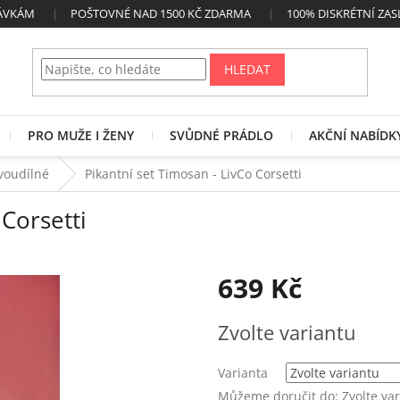
NÁVKÁM
POŠTOVNÉ NAD 1500 KČ ZDARMA
100% DISKRÉTNÍ ZAS
HLEDAT
PRO MUŽE I ŽENY
SVŮDNÉ PRÁDLO
AKČNÍ NABÍDK
voudílné
Pikantní set Timosan - LivCo Corsetti
 Corsetti
639 Kč
Měrná
Zvolte variantu
cena:
Varianta
Můžeme doručit do:
Zvolte va