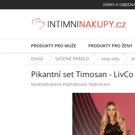
Přejít
DÁRKY K OBJED
na
obsah
PRODUKTY PRO MUŽE
PRODUKTY PRO ŽENY
Domů
SVŮDNÉ PRÁDLO
sexy sety
d
Pikantní set Timosan - LivCo
Průměrné
Neohodnoceno
Podrobnosti hodnocení
hodnocení
produktu
je
0,0
z
5
hvězdiček.