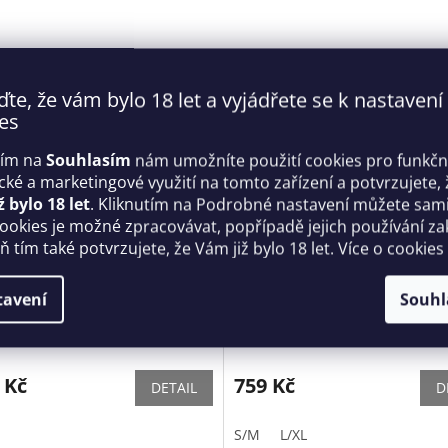
ďte, že vám bylo 18 let a vyjádřete se k nastavení
es
tím na
Souhlasím
nám umožníte použití cookies pro funkčn
ické a marketingové využití na tomto zařízení a potvrzujete, 
ž bylo 18 let
. Kliknutím na Podrobné nastavení můžete sami 
cookies je možné zpracovávat, popřípadě jejich používání za
 tím také potvrzujete, že Vám již bylo 18 let. Více o cookies
ý set Diyosa set red -
Romantická košilka Baririn -
tavení
Souhl
sive
Corsetti
Skladem
 Kč
759 Kč
DETAIL
D
S/M
L/XL