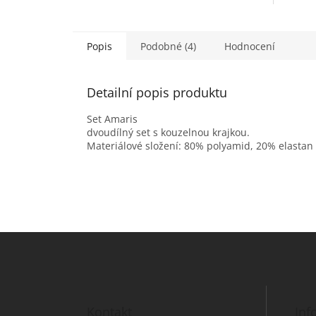
Popis
Podobné (4)
Hodnocení
Detailní popis produktu
Set Amaris
dvoudílný set s kouzelnou krajkou.
Materiálové složení: 80% polyamid, 20% elastan
Z
á
p
a
t
Kontakt
Inf