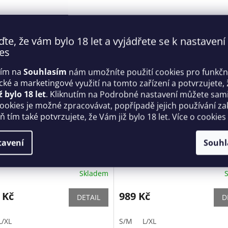
ďte, že vám bylo 18 let a vyjádřete se k nastavení
es
tím na
Souhlasím
nám umožníte použití cookies pro funkčn
ické a marketingové využití na tomto zařízení a potvrzujete, 
ž bylo 18 let
. Kliknutím na Podrobné nastavení můžete sami 
cookies je možné zpracovávat, popřípadě jejich používání za
 tím také potvrzujete, že Vám již bylo 18 let. Více o cookies
é body 859 - TED -
Nádherná košilka 877 - CHE 
tavení
Souhl
sive
Obsessive
Skladem
 Kč
989 Kč
DETAIL
D
L/XL
S/M
L/XL