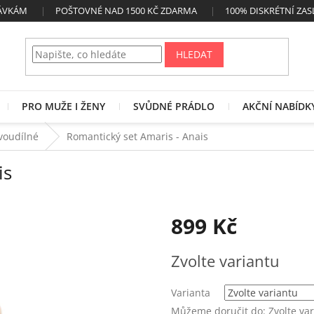
NÁVKÁM
POŠTOVNÉ NAD 1500 KČ ZDARMA
100% DISKRÉTNÍ ZAS
HLEDAT
PRO MUŽE I ŽENY
SVŮDNÉ PRÁDLO
AKČNÍ NABÍDK
voudílné
Romantický set Amaris - Anais
is
899 Kč
Měrná
Zvolte variantu
cena:
Varianta
Můžeme doručit do:
Zvolte va