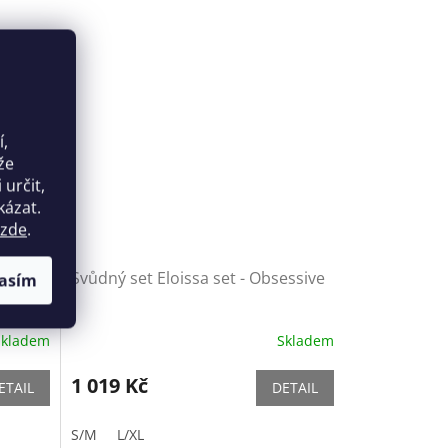
í,
že
určit,
kázat.
zde
.
-
Svůdný set Eloissa set - Obsessive
asím
Skladem
Skladem
1 019 Kč
ETAIL
DETAIL
S/M
L/XL