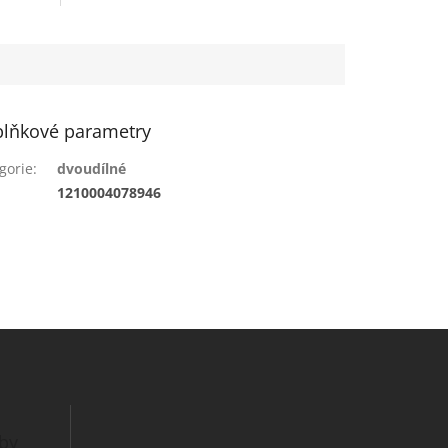
lňkové parametry
gorie
:
dvoudílné
:
1210004078946
tby