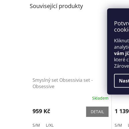
Související produkty
Potvr
cooki
Kliknu
analyt
vám ji
které 
Zároveň
Smyslný set Obsessivia set -
Smysln
Nas
Obsessive
Obses
Skladem
959 Kč
1 139
DETAIL
S/M
L/XL
S/M