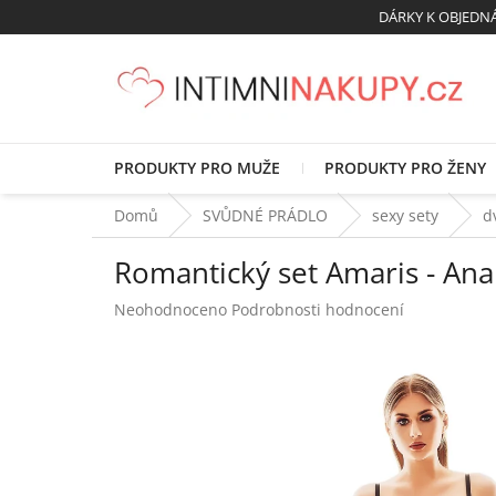
Přejít
DÁRKY K OBJED
na
obsah
PRODUKTY PRO MUŽE
PRODUKTY PRO ŽENY
Domů
SVŮDNÉ PRÁDLO
sexy sety
d
Romantický set Amaris - Ana
Průměrné
Neohodnoceno
Podrobnosti hodnocení
hodnocení
produktu
je
0,0
z
5
hvězdiček.