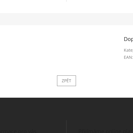
Dop
Kate
EAN
ZPĚT
ormace pro vás
Přijímáme online pla