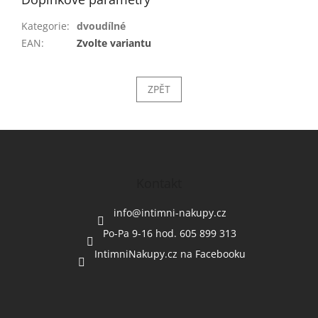
Kategorie
:
dvoudílné
EAN
:
Zvolte variantu
ZPĚT
Z
á
p
a
Kontakt
t
í
info
@
intimni-nakupy.cz
Po-Pa 9-16 hod. 605 899 313
IntimniNakupy.cz na Facebooku