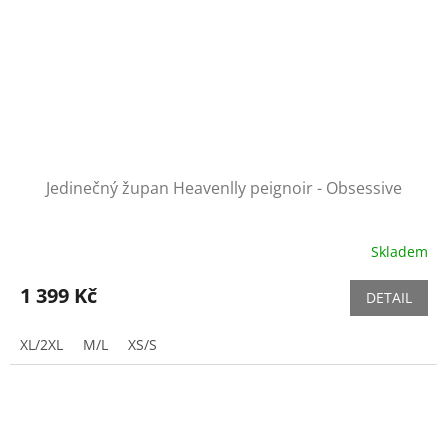
Jedinečný župan Heavenlly peignoir - Obsessive
Skladem
1 399 Kč
DETAIL
XL/2XL
M/L
XS/S