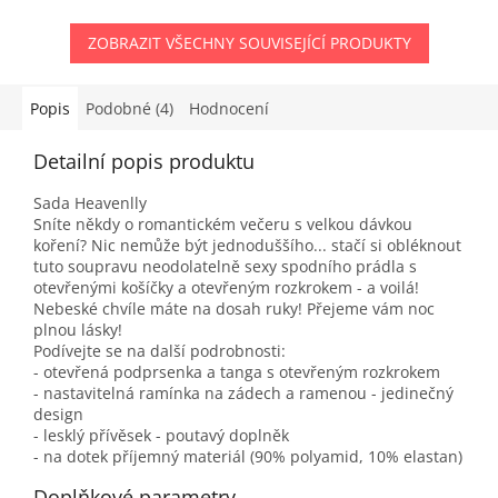
ZOBRAZIT VŠECHNY SOUVISEJÍCÍ PRODUKTY
Popis
Podobné (4)
Hodnocení
Detailní popis produktu
Sada Heavenlly
Sníte někdy o romantickém večeru s velkou dávkou
koření? Nic nemůže být jednoduššího... stačí si obléknout
tuto soupravu neodolatelně sexy spodního prádla s
otevřenými košíčky a otevřeným rozkrokem - a voilá!
Nebeské chvíle máte na dosah ruky! Přejeme vám noc
plnou lásky!
Podívejte se na další podrobnosti:
- otevřená podprsenka a tanga s otevřeným rozkrokem
- nastavitelná ramínka na zádech a ramenou - jedinečný
design
- lesklý přívěsek - poutavý doplněk
- na dotek příjemný materiál (90% polyamid, 10% elastan)
Doplňkové parametry