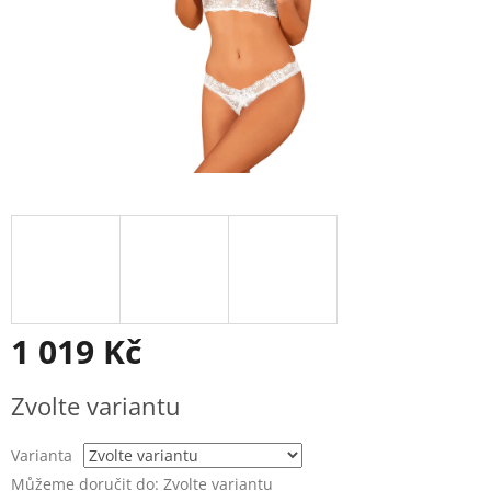
1 019 Kč
Měrná
Zvolte variantu
cena:
Varianta
Můžeme doručit do:
Zvolte variantu