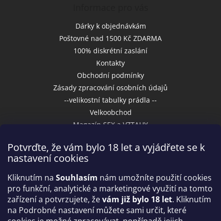
Informace pro vás
Dárky k objednávkám
Poštovné nad 1500 Kč ZDARMA
100% diskrétní zaslání
Kontakty
Obchodní podmínky
Zásady zpracování osobních údajů
--velikostní tabulky prádla --
Velkoobchod
Magazín SEX a VZTAHY
Potvrďte, že vám bylo 18 let a vyjádřete se k
nastavení cookies
Přijímáme online platby
Kliknutím na
Souhlasím
nám umožníte použití cookies
pro funkční, analytické a marketingové využití na tomto
zařízení a potvrzujete, že
vám již bylo 18 let
. Kliknutím
na Podrobné nastavení můžete sami určit, které