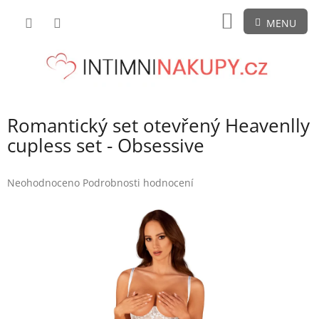
Přejít
NÁKUPNÍ
na
obsah
KOŠÍK
Romantický set otevřený Heavenlly
cupless set - Obsessive
Průměrné
Neohodnoceno
Podrobnosti hodnocení
hodnocení
produktu
je
0,0
z
5
hvězdiček.