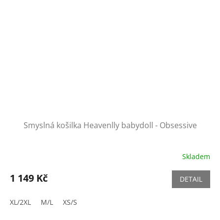
Smyslná košilka Heavenlly babydoll - Obsessive
Skladem
1 149 Kč
DETAIL
XL/2XL
M/L
XS/S