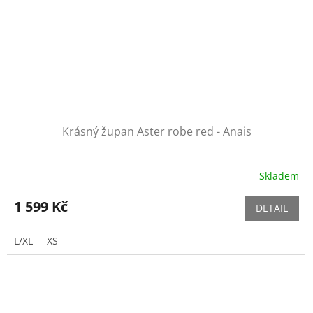
Krásný župan Aster robe red - Anais
Skladem
1 599 Kč
DETAIL
L/XL
XS