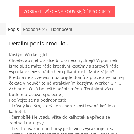
ZOBRAZIT VŠECHNY SOUVISEJÍCÍ PRODUKTY
Popis
Podobné (4)
Hodnocení
Detailní popis produktu
Kostým Worker girl
Chcete, aby jeho srdce bilo o něco rychleji? Vzpomněli
jsme si, že máte ráda kreativní kostýmy a zároveň ráda
vypadáte sexy s nádechem pikantnosti. Máte zájem?
Představte si, že váš muž přijde domů z práce a vy na něj
čekáte v neuvěřitelně atraktivním kostýmu Worker Girl...
Ach ano - čeká ho ještě noční směna. Tentokrát však
budete pracovat společně ).
Podívejte se na podrobnosti:
- krásný kostým, který se skládá z kostkované košile a
kalhotek
- černobílé šle vzadu všité do kalhotek a vpředu se
zapínají na klipsy
- košilka uvázaná pod prsy ještě více zvýrazňuje prsa