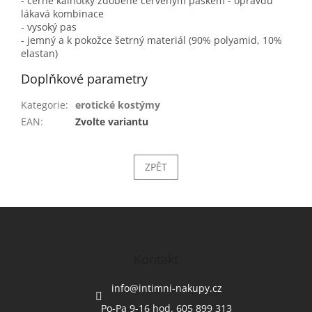
- černé kalhotky zdobené červeným páskem - opravdu
lákavá kombinace
- vysoký pas
- jemný a k pokožce šetrný materiál (90% polyamid, 10%
elastan)
Doplňkové parametry
Kategorie
:
erotické kostýmy
EAN
:
Zvolte variantu
ZPĚT
Z
á
p
a
Kontakt
t
í
info
@
intimni-nakupy.cz
Po-Pa 9-16 hod. 605 899 313