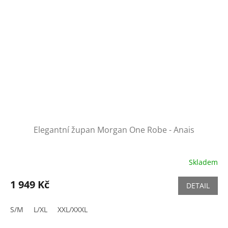
Elegantní župan Morgan One Robe - Anais
Skladem
1 949 Kč
DETAIL
S/M
L/XL
XXL/XXXL