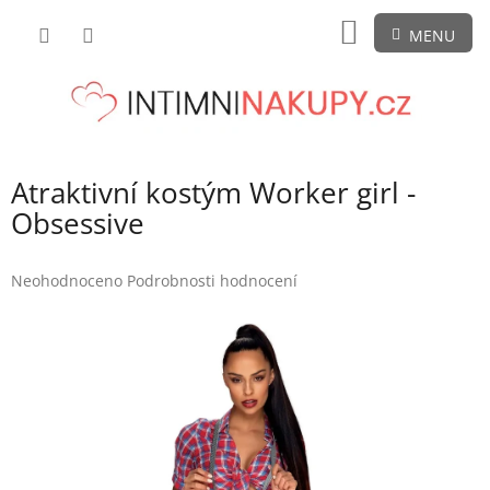
Přejít
NÁKUPNÍ
na
obsah
KOŠÍK
Atraktivní kostým Worker girl -
Obsessive
Průměrné
Neohodnoceno
Podrobnosti hodnocení
hodnocení
produktu
je
0,0
z
5
hvězdiček.