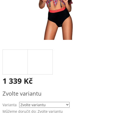
1 339 Kč
Měrná
Zvolte variantu
cena:
Varianta
Můžeme doručit do:
Zvolte variantu