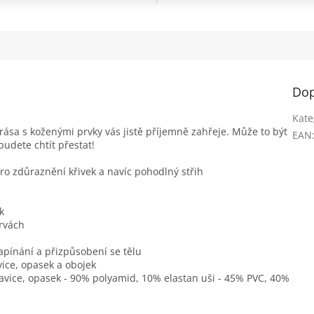
Dop
Kate
krása s koženými prvky vás jistě příjemně zahřeje. Může to být
EAN
budete chtít přestat!
ro zdůraznění křivek a navíc pohodlný střih
k
arvách
apínání a přizpůsobení se tělu
vice, opasek a obojek
kavice, opasek - 90% polyamid, 10% elastan uši - 45% PVC, 40%