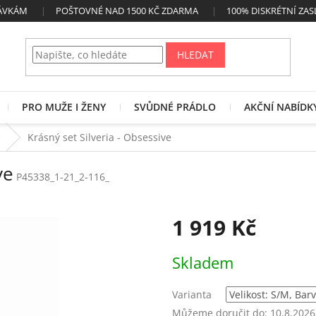
NÁVKÁM
POŠTOVNÉ NAD 1500 KČ ZDARMA
100% DISKRÉTNÍ ZAS
HLEDAT
PRO MUŽE I ŽENY
SVŮDNÉ PRÁDLO
AKČNÍ NABÍDK
Krásný set Silveria - Obsessive
ve
P45338_1-21_2-116_
1 919 Kč
Měrná
Skladem
cena:
Varianta
Můžeme doručit do:
10.8.2026