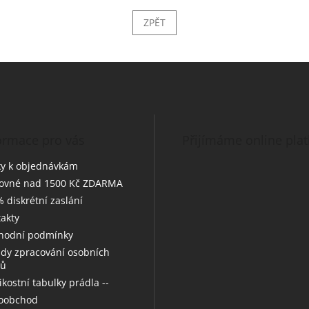
ZPĚT
ormace pro vás
Přijímáme online pla
y k objednávkám
tovné nad 1500 Kč ZDARMA
 diskrétní zaslání
akty
hodní podmínky
dy zpracování osobních
jů
likostní tabulky prádla --
koobchod