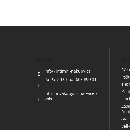
Z
á
p
a
t
Kontakt
Inf
í
Dárk
info
@
intimni-nakupy.cz
Poš
Po-Pa 9-16 hod. 605 899 31
100%
3
Kont
IntimniNakupy.cz na Faceb
ooku
Obc
Zása
úda
--ve
Vel