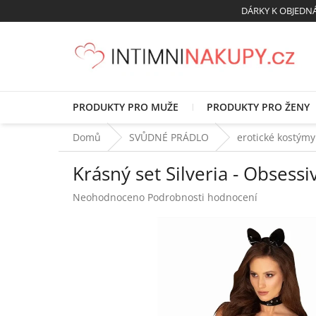
Přejít
DÁRKY K OBJED
na
obsah
PRODUKTY PRO MUŽE
PRODUKTY PRO ŽENY
Domů
SVŮDNÉ PRÁDLO
erotické kostýmy
Krásný set Silveria - Obsessi
Průměrné
Neohodnoceno
Podrobnosti hodnocení
hodnocení
produktu
je
0,0
z
5
hvězdiček.