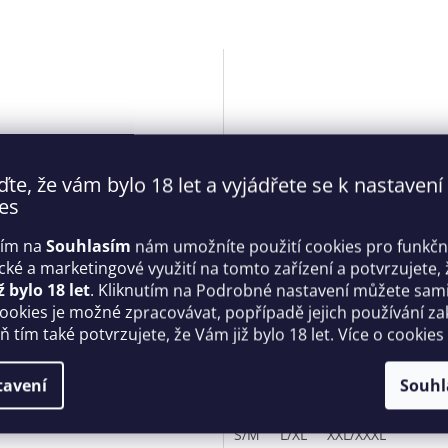
ďte, že vám bylo 18 let a vyjádřete se k nastavení
es
tím na
Souhlasím
nám umožníte použití cookies pro funkčn
ické a marketingové využití na tomto zařízení a potvrzujete, 
 kouzelný set Vila Blanes 2-
Smyslná košilka Poppie - Ana
ž bylo 18 let
. Kliknutím na Podrobné nastavení můžete sami 
t béžový - Obsessive
cookies je možné zpracovávat, popřípadě jejich používání za
 tím také potvrzujete, že Vám již bylo 18 let. Více o cookies
Skladem
 Kč
1 699 Kč
tavení
Souhl
DETAIL
D
S/M
L/XL
XXL/XXXL