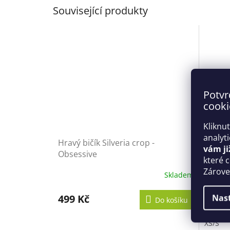
Související produkty
Potvr
cooki
Kliknu
analyt
Hravý bičík Silveria crop -
Dámský
vám ji
Obsessive
pcs Se
které 
Zároveň
Skladem
1 599
499 Kč
Nas
Do košíku
XS/S