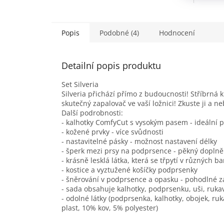
Popis
Podobné (4)
Hodnocení
Detailní popis produktu
Set Silveria
Silveria přichází přímo z budoucnosti! Stříbrná 
skutečný zapalovač ve vaší ložnici! Zkuste ji a ne
Další podrobnosti:
- kalhotky ComfyCut s vysokým pasem - ideální p
- kožené prvky - více svůdnosti
- nastavitelné pásky - možnost nastavení délky
- šperk mezi prsy na podprsence - pěkný doplně
- krásně lesklá látka, která se třpytí v různých b
- kostice a vyztužené košíčky podprsenky
- šněrování v podprsence a opasku - pohodlné z
- sada obsahuje kalhotky, podprsenku, uši, ruka
- odolné látky (podprsenka, kalhotky, obojek, ru
plast, 10% kov, 5% polyester)