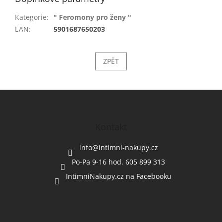
Kategorie
:
" Feromony pro ženy "
EAN
:
5901687650203
ZPĚT
Z
á
p
a
Kontakt
t
í
info
@
intimni-nakupy.cz
Po-Pa 9-16 hod. 605 899 313
IntimniNakupy.cz na Facebooku