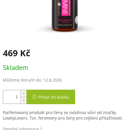
469 Kč
Měrná
Skladem
cena:
Můžeme doručit do:
12.8.2026
Přidat do košíku
Parfémovaný produkt pro ženy se svůdnou vůní od značky
LovelyLovers. Tzv. feromony pro ženy pro zvýšení přitažlivosti.
Detailní informace