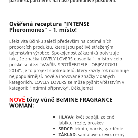
partnerů/partnerek na naše podmanivé působení.
Ověřená receptura "INTENSE
Pheromones" – 1. místo!
Efektivita účinku záleží především na optimálních
proporcích produktu, které jsou pečlivě střeženým
tajemstvím výrobce. Spokojenost zákazníků potvrzuje
fakt, že značka LOVELY LOVERS obsadila 1. místo v celo
polské soutěži "VAVŘÍN SPOTŘEBITELE - OBJEV ROKU
2014". Je to projekt spotřebitelů, který každý rok nominuje
nejpopulárnější, nové a inovované značky v daných
kategoriích. LOVELY LOVERS se může pyšnit vítězstvím v
kategorii: "intimní přípravky". Děkujeme!
NOVÉ
tóny vůně BeMINE FRAGRANCE
WOMAN:
HLAVA:
květ papáji, zelené
jablko, frézie, broskev
SRDCE:
leknín, narcis, gardénie
ZÁKLAD:
santalové dřevo, černý