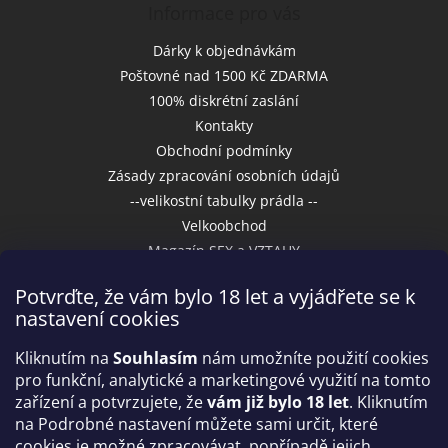
Informace pro vás
Dárky k objednávkám
Poštovné nad 1500 Kč ZDARMA
100% diskrétní zaslání
Kontakty
Obchodní podmínky
Zásady zpracování osobních údajů
--velikostní tabulky prádla --
Velkoobchod
Magazín SEX a VZTAHY
Potvrďte, že vám bylo 18 let a vyjádřete se k
nastavení cookies
Přijímáme online platby
Kliknutím na
Souhlasím
nám umožníte použití cookies
pro funkční, analytické a marketingové využití na tomto
zařízení a potvrzujete, že
vám již bylo 18 let
. Kliknutím
na Podrobné nastavení můžete sami určit, které
cookies je možné zpracovávat, popřípadě jejich