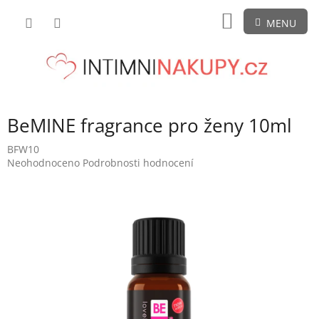
Přejít
NÁKUPNÍ
na
obsah
KOŠÍK
BeMINE fragrance pro ženy 10ml
BFW10
Průměrné
Neohodnoceno
Podrobnosti hodnocení
hodnocení
produktu
je
0,0
z
5
hvězdiček.