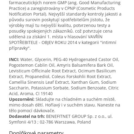
farmaceutických norem GMP (ang. Good Manufacturing
Practice) a zaregistrovány v CPNP (Cosmetic Products
Notification Portal). Nejvyšší standardy kontroly jakosti a
původu surovin poskytují spotřebitelům jistotu, že
výrobky mají tu nejvyšší kvalitu, potvrzenou testy a
posudky spokojených zákazníků. což potvrzuje cena
udělená za získání 1. místa v hlasování VAVŘÍN
SPOTŘEBITELE - OBJEV ROKU 2014 v kategorii "intimní
přípravky".
INCI:
Water, Glycerin, PEG-40 Hydrogenated Castor Oil,
Pogostemon Cablin Oil, Amyris Balsamifera Bark Oil,
Levisticum Officinale Root Extract, Ocimum Basilicum
Extract, Propanediol, Coleus Forskohlii Root Extract,
Camellia Sinensis Leaf Extract, Xanthan Gum, Sodium
Saccharin, Potassium Sorbate, Sodium Benzoate, Citric
Acid, Aroma, CI 19140
Upozornění:
Skladujte na chladném a suchém místě,
mimo dosah dětí. Hořlavý i v suchém stavu. Naneste na
tělo pomocí dávkovače.
Dodavatel na trh:
BENEFITNET GROUP Sp. z o.o., ul.
Symfonii 4/13 ; 02-786 Warszawa, Poland
Doplňkové parametry