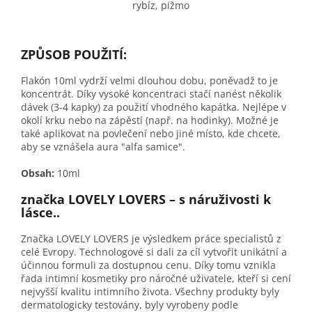
rybíz, pižmo
ZPŮSOB POUŽITÍ:
Flakón 10ml vydrží velmi dlouhou dobu, poněvadž to je
koncentrát. Díky vysoké koncentraci stačí nanést několik
dávek (3-4 kapky) za použití vhodného kapátka. Nejlépe v
okolí krku nebo na zápěstí (např. na hodinky). Možné je
také aplikovat na povlečení nebo jiné místo, kde chcete,
aby se vznášela aura "alfa samice".
Obsah:
10ml
značka LOVELY LOVERS – s náruživosti k
lásce..
Značka LOVELY LOVERS je výsledkem práce specialistů z
celé Evropy. Technologové si dali za cíl vytvořit unikátní a
účinnou formuli za dostupnou cenu. Díky tomu vznikla
řada intimní kosmetiky pro náročné uživatele, kteří si cení
nejvyšší kvalitu intimního života. Všechny produkty byly
dermatologicky testovány, byly vyrobeny podle