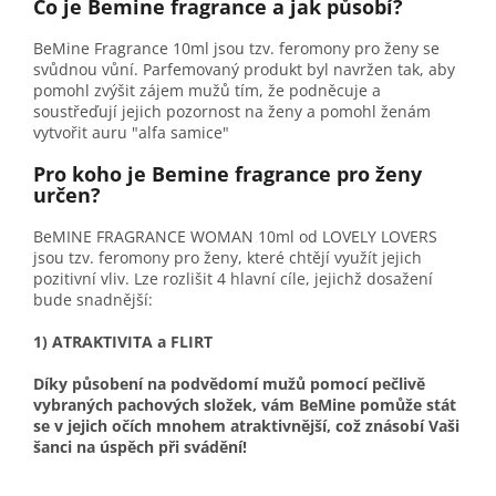
Co je Bemine fragrance a jak působí?
BeMine Fragrance 10ml jsou tzv. feromony pro ženy se
svůdnou vůní. Parfemovaný produkt byl navržen tak, aby
pomohl zvýšit zájem mužů tím, že podněcuje a
soustřeďují jejich pozornost na ženy a pomohl ženám
vytvořit auru "alfa samice"
Pro koho je Bemine fragrance pro ženy
určen?
BeMINE FRAGRANCE WOMAN 10ml od LOVELY LOVERS
jsou tzv. feromony pro ženy, které chtějí využít jejich
pozitivní vliv. Lze rozlišit 4 hlavní cíle, jejichž dosažení
bude snadnější:
1) ATRAKTIVITA a FLIRT
Díky působení na podvědomí mužů pomocí pečlivě
vybraných pachových složek, vám BeMine pomůže stát
se v jejich očích mnohem atraktivnější, což znásobí Vaši
šanci na úspěch při svádění!