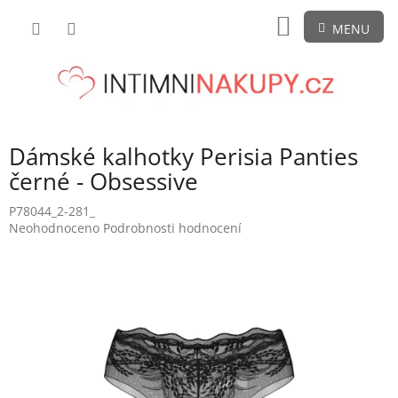
Přejít
NÁKUPNÍ
na
obsah
KOŠÍK
Dámské kalhotky Perisia Panties
černé - Obsessive
P78044_2-281_
Průměrné
Neohodnoceno
Podrobnosti hodnocení
hodnocení
produktu
je
0,0
z
5
hvězdiček.