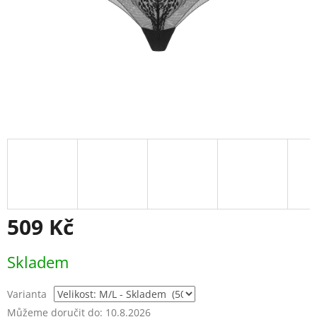
509 Kč
Měrná
Skladem
cena:
Varianta
Můžeme doručit do:
10.8.2026