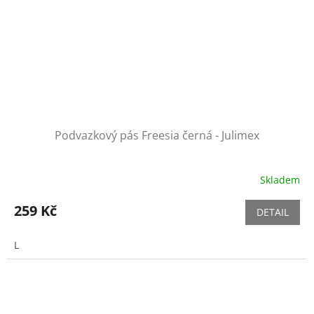
Podvazkový pás Freesia černá - Julimex
Skladem
259 Kč
DETAIL
L