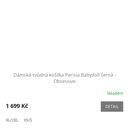
Dámská svůdná košilka Perisia Babydoll černá -
Obsessive
Skladem
1 699 Kč
DETAIL
XL/2XL
XS/S