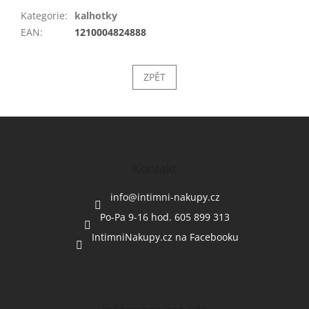
Kategorie
:
kalhotky
EAN
:
1210004824888
ZPĚT
Z
á
p
a
Kontakt
t
í
info
@
intimni-nakupy.cz
Po-Pa 9-16 hod. 605 899 313
IntimniNakupy.cz na Facebooku