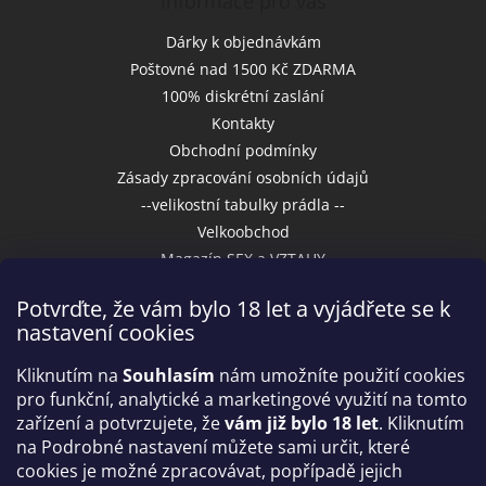
Informace pro vás
Dárky k objednávkám
Poštovné nad 1500 Kč ZDARMA
100% diskrétní zaslání
Kontakty
Obchodní podmínky
Zásady zpracování osobních údajů
--velikostní tabulky prádla --
Velkoobchod
Magazín SEX a VZTAHY
Potvrďte, že vám bylo 18 let a vyjádřete se k
nastavení cookies
Přijímáme online platby
Kliknutím na
Souhlasím
nám umožníte použití cookies
pro funkční, analytické a marketingové využití na tomto
zařízení a potvrzujete, že
vám již bylo 18 let
. Kliknutím
na Podrobné nastavení můžete sami určit, které
cookies je možné zpracovávat, popřípadě jejich