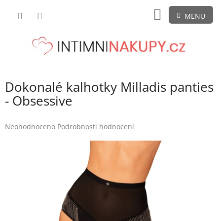
Přejít
NÁKUPNÍ
na
obsah
KOŠÍK
Dokonalé kalhotky Milladis panties
- Obsessive
Průměrné
Neohodnoceno
Podrobnosti hodnocení
hodnocení
produktu
je
0,0
z
5
hvězdiček.