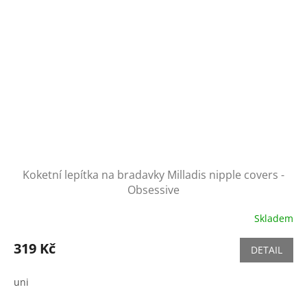
Koketní lepítka na bradavky Milladis nipple covers -
Obsessive
Skladem
319 Kč
DETAIL
uni