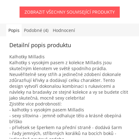
ZOBRAZIT VŠECHNY SOUVISEJÍCÍ PRODUKTY
Popis
Podobné (4)
Hodnocení
Detailní popis produktu
Kalhotky Milladis
Kalhotky s vysokým pasem z kolekce Milladis jsou
skutečným klenotem ve světě spodního prádla.
Neuvěřitelně sexy střih a jedinečné zdobení dokonale
zdůrazňují křivky a dodávají celku charakter. Tento
design vytvoří dokonalou kombinaci s rukavicemi a
návleky na bradavky ze stejné kolekce a vy se budete cítit
jako skutečná, mocně sexy celebrita!
Zjistěte více podrobností:
- kalhotky s vysokým pasem Milladis
- sexy síťovina - jemně odhaluje tělo a krásně obepíná
bříško
- přívěsek se šperkem na přední straně - dodává šarm
- řady jemných, stříbrných korálků na bocích boků -