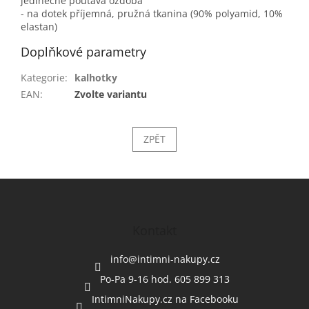
jedinečně poutavá ozdoba
- na dotek příjemná, pružná tkanina (90% polyamid, 10%
elastan)
Doplňkové parametry
Kategorie
:
kalhotky
EAN
:
Zvolte variantu
ZPĚT
Z
á
p
a
Kontakt
t
í
info
@
intimni-nakupy.cz
Po-Pa 9-16 hod. 605 899 313
IntimniNakupy.cz na Facebooku