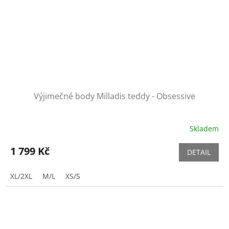
Výjimečné body Milladis teddy - Obsessive
Skladem
1 799 Kč
DETAIL
XL/2XL
M/L
XS/S