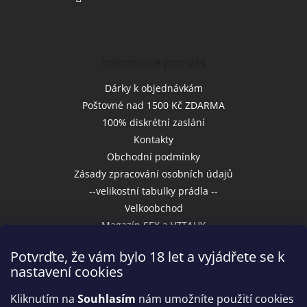
Informace pro vás
Dárky k objednávkám
Poštovné nad 1500 Kč ZDARMA
100% diskrétní zaslání
Kontakty
Obchodní podmínky
Zásady zpracování osobních údajů
--velikostní tabulky prádla --
Velkoobchod
Magazín SEX a VZTAHY
Potvrďte, že vám bylo 18 let a vyjádřete se k
nastavení cookies
Přijímáme online platby
Kliknutím na
Souhlasím
nám umožníte použití cookies