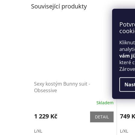
Související produkty
Potvr
cooki
Kliknu
analyt
vám ji
které 
Zároveň
Sexy kostým Bunny suit -
Pikant
Nas
Obsessive
Obses
Skladem
1 229 Kč
749 
DETAIL
L/XL
L/XL