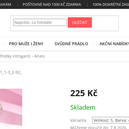
NÁVKÁM
POŠTOVNÉ NAD 1500 KČ ZDARMA
100% DISKRÉTNÍ ZAS
HLEDAT
PRO MUŽE I ŽENY
SVŮDNÉ PRÁDLO
AKČNÍ NABÍDK
lhotky Intriganti - Anais
1_1-3_2-92_
225 Kč
Měrná
Skladem
cena:
Varianta
Můžeme doručit do:
7.8.2026