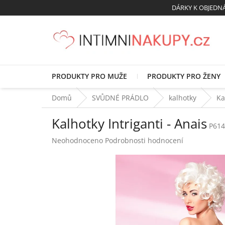
Přejít
DÁRKY K OBJED
na
obsah
PRODUKTY PRO MUŽE
PRODUKTY PRO ŽENY
Domů
SVŮDNÉ PRÁDLO
kalhotky
Ka
Kalhotky Intriganti - Anais
P614
Průměrné
Neohodnoceno
Podrobnosti hodnocení
hodnocení
produktu
je
0,0
z
5
hvězdiček.