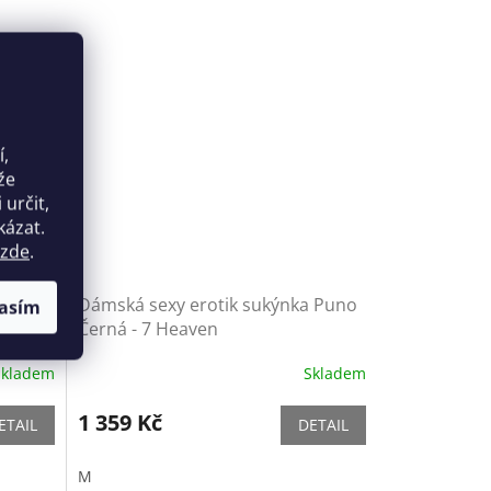
í,
že
určit,
kázat.
zde
.
Anais
Dámská sexy erotik sukýnka Puno
asím
Černá - 7 Heaven
Skladem
Skladem
1 359 Kč
ETAIL
DETAIL
M