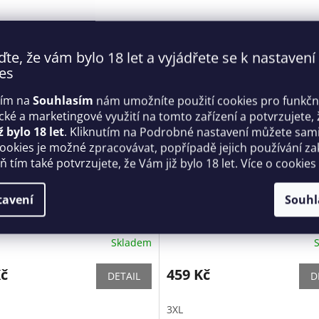
ďte, že vám bylo 18 let a vyjádřete se k nastavení
es
tím na
Souhlasím
nám umožníte použití cookies pro funkčn
ické a marketingové využití na tomto zařízení a potvrzujete, 
ž bylo 18 let
. Kliknutím na Podrobné nastavení můžete sami 
cookies je možné zpracovávat, popřípadě jejich používání za
 tím také potvrzujete, že Vám již bylo 18 let. Více o cookies
ní body 855 - TED teddy -
Kouzelné kalhotky Odette - 
tavení
Souhl
sive
Skladem
Kč
459 Kč
DETAIL
D
3XL