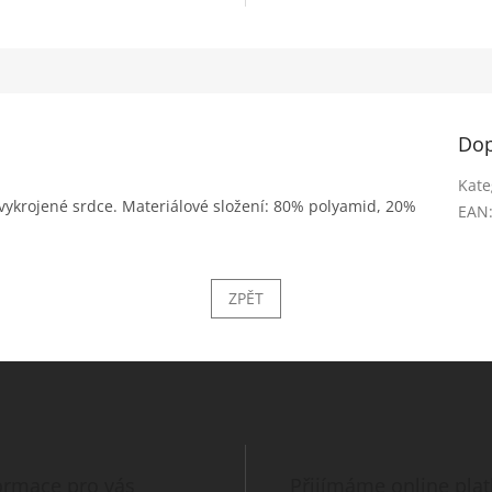
Dop
Kate
 vykrojené srdce. Materiálové složení: 80% polyamid, 20%
EAN
ZPĚT
ormace pro vás
Přijímáme online pla