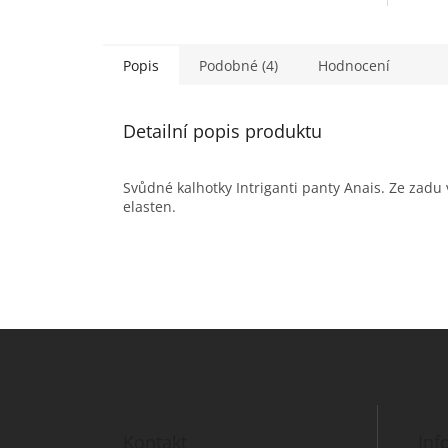
Popis
Podobné (4)
Hodnocení
Detailní popis produktu
Svůdné kalhotky Intriganti panty Anais. Ze zadu
elasten.
Z
á
p
a
t
Kontakt
Inf