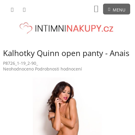
Přejít
NÁKUPNÍ
na
obsah
KOŠÍK
Kalhotky Quinn open panty - Anais
P8726_1-19_2-90_
Průměrné
Neohodnoceno
Podrobnosti hodnocení
hodnocení
produktu
je
0,0
z
5
hvězdiček.