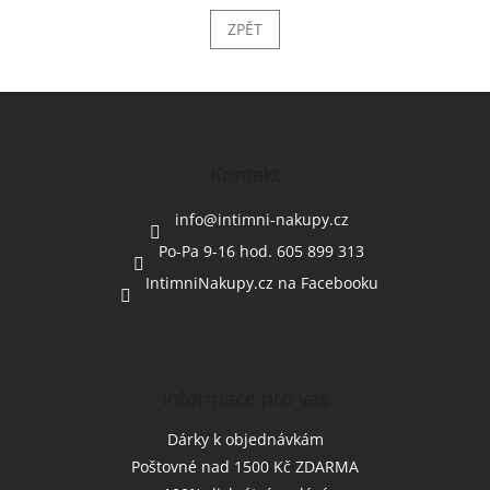
ZPĚT
Z
á
p
a
Kontakt
t
í
info
@
intimni-nakupy.cz
Po-Pa 9-16 hod. 605 899 313
IntimniNakupy.cz na Facebooku
Informace pro vás
Dárky k objednávkám
Poštovné nad 1500 Kč ZDARMA