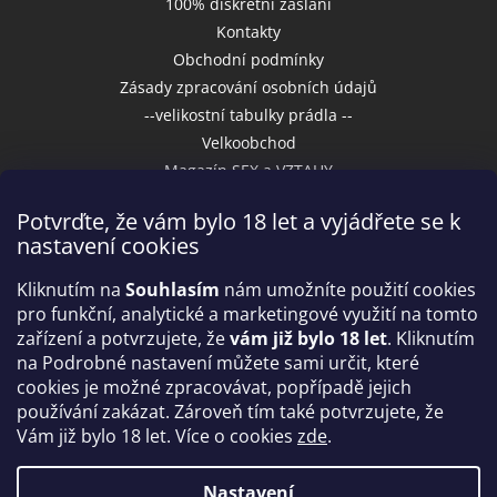
100% diskrétní zaslání
Kontakty
Obchodní podmínky
Zásady zpracování osobních údajů
--velikostní tabulky prádla --
Velkoobchod
Magazín SEX a VZTAHY
Potvrďte, že vám bylo 18 let a vyjádřete se k
nastavení cookies
Přijímáme online platby
Kliknutím na
Souhlasím
nám umožníte použití cookies
pro funkční, analytické a marketingové využití na tomto
zařízení a potvrzujete, že
vám již bylo 18 let
. Kliknutím
na Podrobné nastavení můžete sami určit, které
cookies je možné zpracovávat, popřípadě jejich
používání zakázat. Zároveň tím také potvrzujete, že
Vám již bylo 18 let. Více o cookies
zde
.
Vytvořil Shoptet
Nastavení