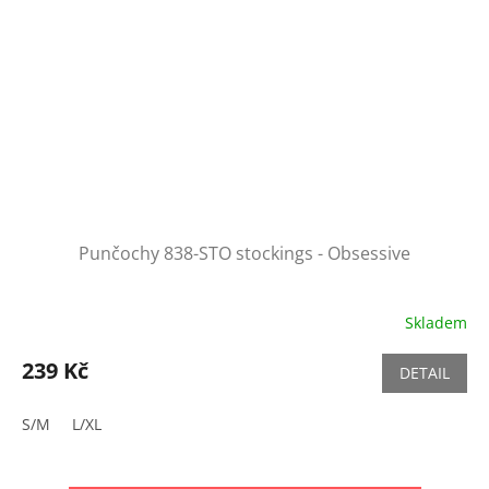
Punčochy 838-STO stockings - Obsessive
Skladem
239 Kč
DETAIL
S/M
L/XL