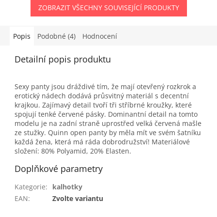
ZOBRAZIT VŠECHNY SOUVISEJÍCÍ PRODUKTY
Popis
Podobné (4)
Hodnocení
Detailní popis produktu
Sexy panty jsou dráždivé tím, že mají otevřený rozkrok a
erotický nádech dodává průsvitný materiál s decentní
krajkou. Zajímavý detail tvoří tři stříbrné kroužky, které
spojují tenké červené pásky. Dominantní detail na tomto
modelu je na zadní straně uprostřed velká červená mašle
ze stužky. Quinn open panty by měla mít ve svém šatníku
každá žena, která má ráda dobrodružství! Materiálové
složení: 80% Polyamid, 20% Elasten.
Doplňkové parametry
Kategorie
:
kalhotky
EAN
:
Zvolte variantu