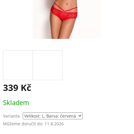
339 Kč
Měrná
Skladem
cena:
Varianta
Můžeme doručit do:
11.8.2026