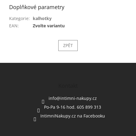
Doplňkové parametry
Kategorie
:
kalhotky
EAN
:
Zvolte variantu
ZPĚT
Z
á
p
a
Kontakt
t
í
info
@
intimni-nakupy.cz
Po-Pa 9-16 hod. 605 899 313
IntimniNakupy.cz na Facebooku