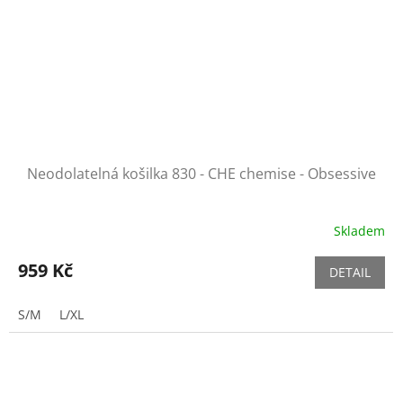
Neodolatelná košilka 830 - CHE chemise - Obsessive
Skladem
959 Kč
DETAIL
S/M
L/XL