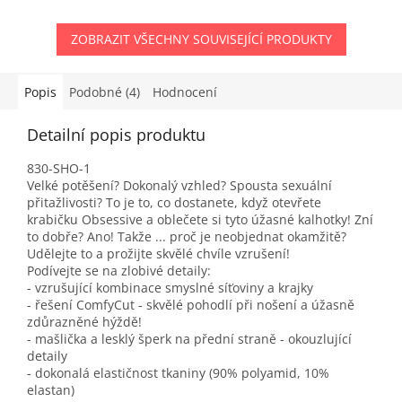
ZOBRAZIT VŠECHNY SOUVISEJÍCÍ PRODUKTY
Popis
Podobné (4)
Hodnocení
Detailní popis produktu
830-SHO-1
Velké potěšení? Dokonalý vzhled? Spousta sexuální
přitažlivosti? To je to, co dostanete, když otevřete
krabičku Obsessive a oblečete si tyto úžasné kalhotky! Zní
to dobře? Ano! Takže ... proč je neobjednat okamžitě?
Udělejte to a prožijte skvělé chvíle vzrušení!
Podívejte se na zlobivé detaily:
- vzrušující kombinace smyslné síťoviny a krajky
- řešení ComfyCut - skvělé pohodlí při nošení a úžasně
zdůrazněné hýždě!
- mašlička a lesklý šperk na přední straně - okouzlující
detaily
- dokonalá elastičnost tkaniny (90% polyamid, 10%
elastan)