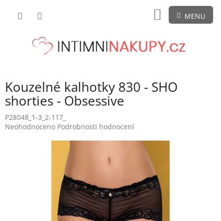
Přejít
NÁKUPNÍ
na
obsah
KOŠÍK
Kouzelné kalhotky 830 - SHO
shorties - Obsessive
P28048_1-3_2-117_
Průměrné
Neohodnoceno
Podrobnosti hodnocení
hodnocení
produktu
je
0,0
z
5
hvězdiček.