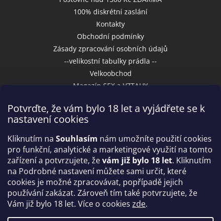
100% diskrétní zaslání
Kontakty
Obchodní podmínky
Zásady zpracování osobních údajů
--velikostní tabulky prádla --
Velkoobchod
Magazín SEX a VZTAHY
Potvrďte, že vám bylo 18 let a vyjádřete se k
nastavení cookies
Přijímáme online platby
Kliknutím na
Souhlasím
nám umožníte použití cookies
pro funkční, analytické a marketingové využití na tomto
zařízení a potvrzujete, že
vám již bylo 18 let
. Kliknutím
na Podrobné nastavení můžete sami určit, které
cookies je možné zpracovávat, popřípadě jejich
používání zakázat. Zároveň tím také potvrzujete, že
Vám již bylo 18 let. Více o cookies
zde
.