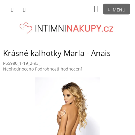
Přejít
NÁKUPNÍ
na
obsah
KOŠÍK
Krásné kalhotky Marla - Anais
P65980_1-19_2-93_
Průměrné
Neohodnoceno
Podrobnosti hodnocení
hodnocení
produktu
je
0,0
z
5
hvězdiček.