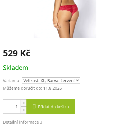
529 Kč
Měrná
Skladem
cena:
Varianta
Můžeme doručit do:
11.8.2026
Přidat do košíku
Detailní informace