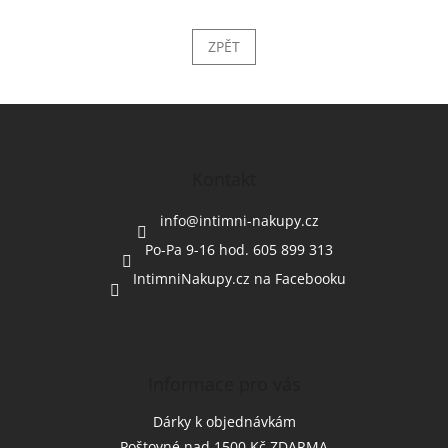
ZPĚT
Z
á
p
a
Kontakt
t
í
info
@
intimni-nakupy.cz
Po-Pa 9-16 hod. 605 899 313
IntimniNakupy.cz na Facebooku
Informace pro vás
Dárky k objednávkám
Poštovné nad 1500 Kč ZDARMA