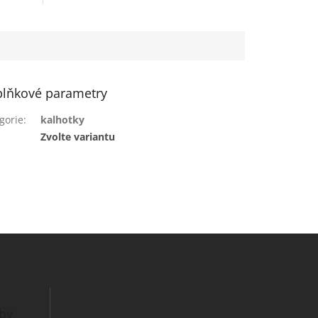
lňkové parametry
gorie
:
kalhotky
:
Zvolte variantu
tby