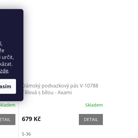
í,
že
určit,
kázat.
zde
.
ies -
Dámský podvazkový pás V-10788
asím
Tělová s bílou - Axami
Skladem
Skladem
679 Kč
ETAIL
DETAIL
S-36