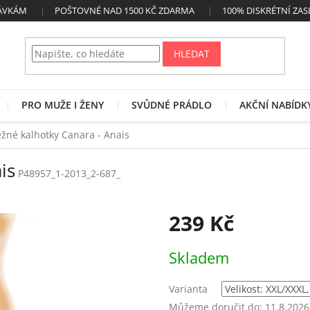
NÁVKÁM
POŠTOVNÉ NAD 1500 KČ ZDARMA
100% DISKRÉTNÍ ZAS
HLEDAT
PRO MUŽE I ŽENY
SVŮDNÉ PRÁDLO
AKČNÍ NABÍDK
žné kalhotky Canara - Anais
is
P48957_1-2013_2-687_
239 Kč
Měrná
Skladem
cena:
Varianta
Můžeme doručit do:
11.8.2026