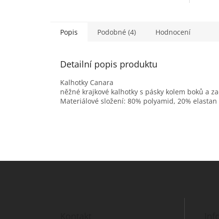
Popis
Podobné (4)
Hodnocení
Detailní popis produktu
Kalhotky Canara
něžné krajkové kalhotky s pásky kolem boků a z
Materiálové složení: 80% polyamid, 20% elastan
Z
á
p
a
t
Kontakt
Inf