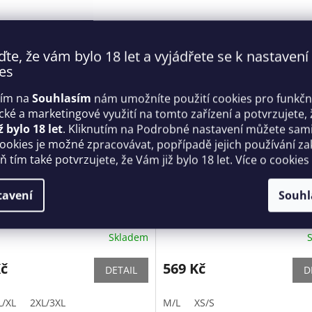
ďte, že vám bylo 18 let a vyjádřete se k nastavení
es
tím na
Souhlasím
nám umožníte použití cookies pro funkčn
ické a marketingové využití na tomto zařízení a potvrzujete, 
ž bylo 18 let
. Kliknutím na Podrobné nastavení můžete sami 
cookies je možné zpracovávat, popřípadě jejich používání za
 tím také potvrzujete, že Vám již bylo 18 let. Více o cookies
tní kalhotky Ivannes panties
Krásné kalhotky Mibelia pant
tavení
Souhl
sive
Obsessive
Skladem
Kč
569 Kč
DETAIL
D
L/XL
2XL/3XL
M/L
XS/S