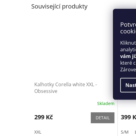
Související produkty
Potvr
cooki
Kliknu
analyt
vám ji
které 
Zároveň
Kalhotky Corella white XXL -
Elegan
Nas
Obsessive
- Oses
Skladem
299 Kč
399 
DETAIL
XXL
S/M