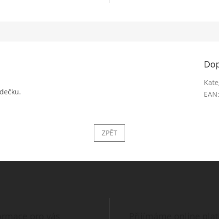
Dop
Kate
adečku.
EAN
ZPĚT
ormace pro vás
Přijímáme online pla