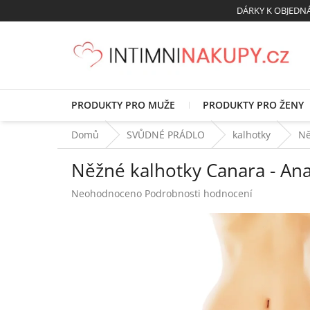
Přejít
DÁRKY K OBJED
na
obsah
PRODUKTY PRO MUŽE
PRODUKTY PRO ŽENY
Domů
SVŮDNÉ PRÁDLO
kalhotky
Ně
Něžné kalhotky Canara - Ana
Průměrné
Neohodnoceno
Podrobnosti hodnocení
hodnocení
produktu
je
0,0
z
5
hvězdiček.