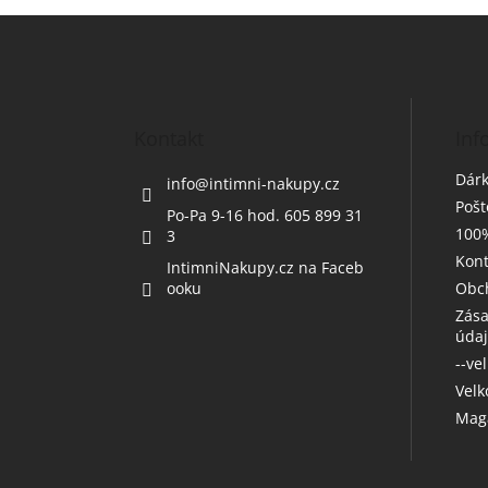
Z
á
p
a
t
Kontakt
Inf
í
Dárk
info
@
intimni-nakupy.cz
Poš
Po-Pa 9-16 hod. 605 899 31
100%
3
Kont
IntimniNakupy.cz na Faceb
ooku
Obc
Zása
úda
--ve
Vel
Maga