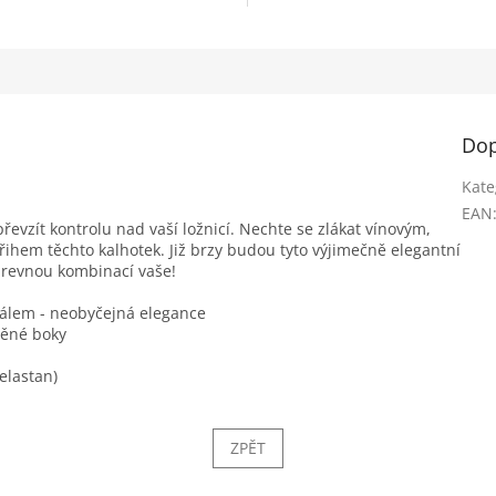
Dop
Kate
EAN
evzít kontrolu nad vaší ložnicí. Nechte se zlákat vínovým,
ihem těchto kalhotek. Již brzy budou tyto výjimečně elegantní
arevnou kombinací vaše!
álem - neobyčejná elegance
něné boky
elastan)
ZPĚT