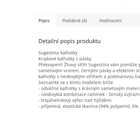
Popis
Podobné (4)
Hodnocení
Detailní popis produktu
Sugestina kalhotky
Krajkové kalhotky s pásky
Překvapení! Žhavý střih Sugestina vám pomůže př
sametovým vzorem, černými pásky a efektním stř
kalhotky s neobvyklým střihem a podmanivou b
Seznamte se s tímto modelem blíže:
- odvážné kalhotky s krásným sametovým materi
- neobvyklá kombinace ramínek - žensky zvýraz
- trojúhelníkový výřez nad hýžděmi
- příjemná, elastická tkanina (94% polyamid, 6% 