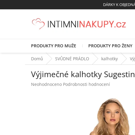
Přejít
DÁRKY K OBJED
na
obsah
PRODUKTY PRO MUŽE
PRODUKTY PRO ŽENY
Domů
SVŮDNÉ PRÁDLO
kalhotky
Vý
Výjimečné kalhotky Sugestin
Průměrné
Neohodnoceno
Podrobnosti hodnocení
hodnocení
produktu
je
0,0
z
5
hvězdiček.