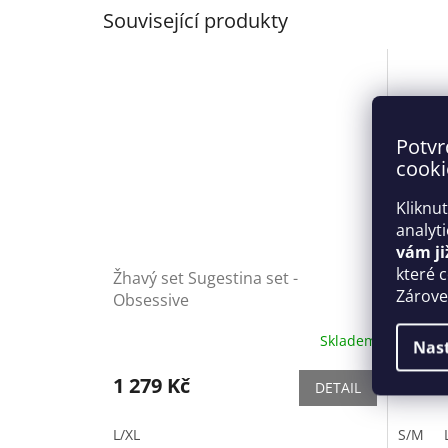
Související produkty
Potvr
cooki
Kliknu
analyt
vám ji
které 
Žhavý set Sugestina set -
Smysl
Zároveň
Obsessive
stocki
Skladem
Nas
1 279 Kč
349 
DETAIL
L/XL
S/M