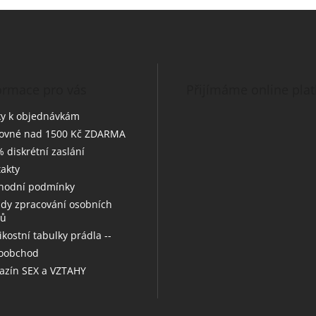
ormace pro vás
Přijímáme online pla
y k objednávkám
tovné nad 1500 Kč ZDARMA
 diskrétní zaslání
akty
hodní podmínky
dy zpracování osobních
jů
likostní tabulky prádla --
koobchod
zín SEX a VZTAHY