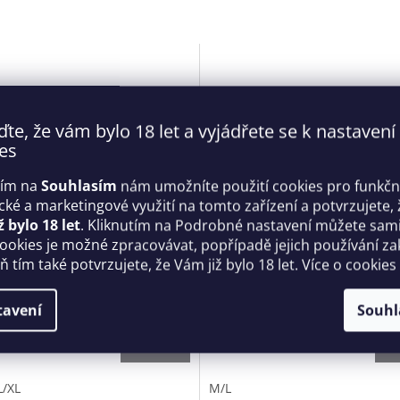
ďte, že vám bylo 18 let a vyjádřete se k nastavení
es
tím na
Souhlasím
nám umožníte použití cookies pro funkčn
ické a marketingové využití na tomto zařízení a potvrzujete, 
ž bylo 18 let
. Kliknutím na Podrobné nastavení můžete sami 
cookies je možné zpracovávat, popřípadě jejich používání za
né punčochy Sugestina
Dámské kalhotky Perisia Pan
 tím také potvrzujete, že Vám již bylo 18 let. Více o cookies
ngs - Obsessive
černé - Obsessive
Skladem
tavení
Souhl
Kč
509 Kč
DETAIL
D
L/XL
M/L