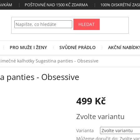
NÁVKÁM
POŠTOVNÉ NAD 1500 KČ ZDARMA
100% DISKRÉTNÍ ZAS
HLEDAT
PRO MUŽE I ŽENY
SVŮDNÉ PRÁDLO
AKČNÍ NABÍDK
jimečné kalhotky Sugestina panties - Obsessive
a panties - Obsessive
499 Kč
Měrná
Zvolte variantu
cena:
Varianta
Můžeme doručit do:
Zvolte va