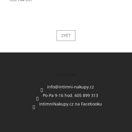
ZPĚT
Z
á
p
a
Kontakt
t
í
info
@
intimni-nakupy.cz
Po-Pa 9-16 hod. 605 899 313
IntimniNakupy.cz na Facebooku