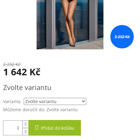
2 232 Kč
2 232 Kč
1 642 Kč
Měrná
Zvolte variantu
cena:
Varianta
Můžeme doručit do:
Zvolte variantu
Přidat do košíku