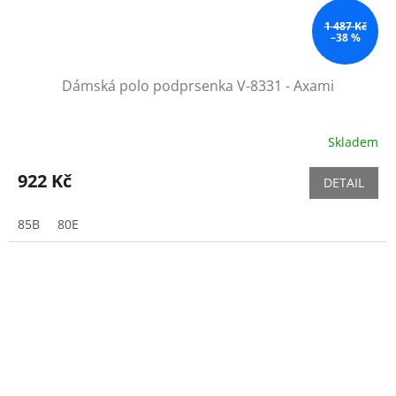
1 487 Kč
–38 %
Dámská polo podprsenka V-8331 - Axami
Skladem
922 Kč
DETAIL
85B
80E