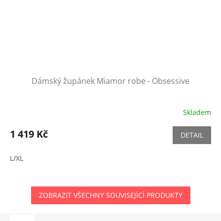
Dámský župánek Miamor robe - Obsessive
Skladem
1 419 Kč
DETAIL
L/XL
ZOBRAZIT VŠECHNY SOUVISEJÍCÍ PRODUKTY