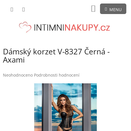
Přejít
NÁKUPNÍ
na
obsah
KOŠÍK
Dámský korzet V-8327 Černá -
Axami
Průměrné
Neohodnoceno
Podrobnosti hodnocení
hodnocení
produktu
je
0,0
z
5
hvězdiček.