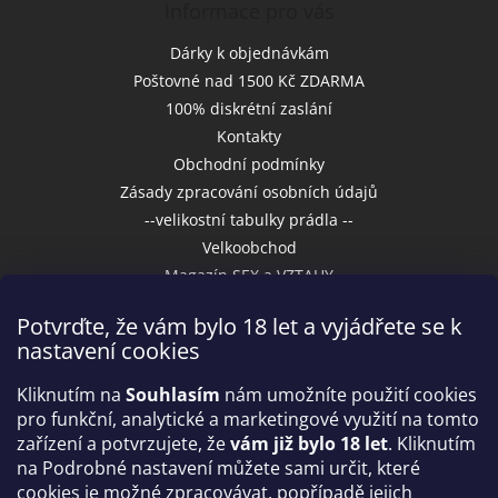
Informace pro vás
Dárky k objednávkám
Poštovné nad 1500 Kč ZDARMA
100% diskrétní zaslání
Kontakty
Obchodní podmínky
Zásady zpracování osobních údajů
--velikostní tabulky prádla --
Velkoobchod
Magazín SEX a VZTAHY
Potvrďte, že vám bylo 18 let a vyjádřete se k
nastavení cookies
Přijímáme online platby
Kliknutím na
Souhlasím
nám umožníte použití cookies
pro funkční, analytické a marketingové využití na tomto
zařízení a potvrzujete, že
vám již bylo 18 let
. Kliknutím
na Podrobné nastavení můžete sami určit, které
cookies je možné zpracovávat, popřípadě jejich