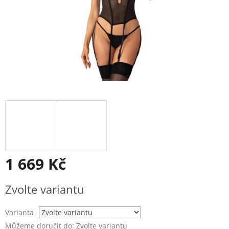
1 669 Kč
Měrná
Zvolte variantu
cena:
Varianta
Můžeme doručit do:
Zvolte variantu