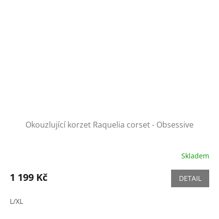
Okouzlující korzet Raquelia corset - Obsessive
Skladem
1 199 Kč
DETAIL
L/XL