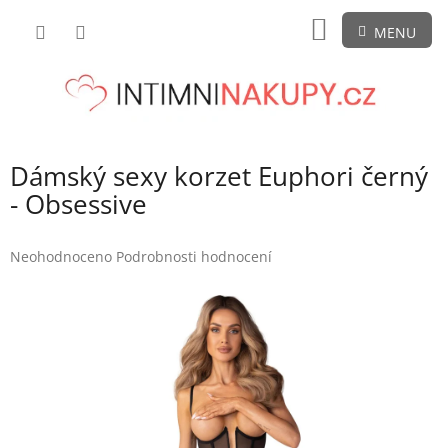
Přejít
NÁKUPNÍ
na
obsah
KOŠÍK
Dámský sexy korzet Euphori černý
- Obsessive
Průměrné
Neohodnoceno
Podrobnosti hodnocení
hodnocení
produktu
je
0,0
z
5
hvězdiček.