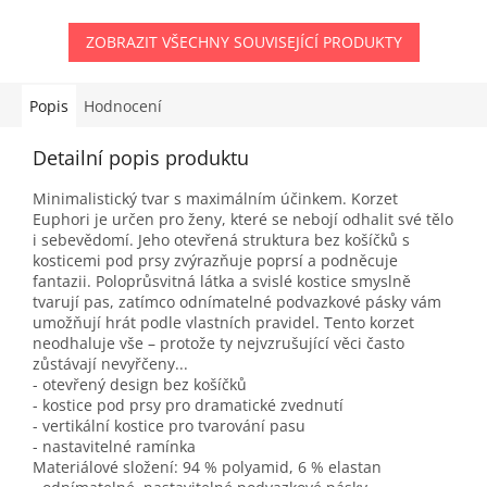
ZOBRAZIT VŠECHNY SOUVISEJÍCÍ PRODUKTY
Popis
Hodnocení
Detailní popis produktu
Minimalistický tvar s maximálním účinkem. Korzet
Euphori je určen pro ženy, které se nebojí odhalit své tělo
i sebevědomí. Jeho otevřená struktura bez košíčků s
kosticemi pod prsy zvýrazňuje poprsí a podněcuje
fantazii. Poloprůsvitná látka a svislé kostice smyslně
tvarují pas, zatímco odnímatelné podvazkové pásky vám
umožňují hrát podle vlastních pravidel. Tento korzet
neodhaluje vše – protože ty nejvzrušující věci často
zůstávají nevyřčeny...
- otevřený design bez košíčků
- kostice pod prsy pro dramatické zvednutí
- vertikální kostice pro tvarování pasu
- nastavitelné ramínka
Materiálové složení: 94 % polyamid, 6 % elastan