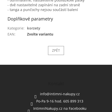
- odnímatelné, nastavitelné podvazkové pásky
- dvě nastavitelné zapínání na zadní straně
- tanga a punčochy nejsou součástí balení
Doplňkové parametry
Kategorie
:
korzety
EAN
:
Zvolte variantu
ZPĚT
Z
á
p
a
Kontakt
t
í
info
@
intimni-nakupy.cz
Po-Pa 9-16 hod. 605 899 313
IntimniNakupy.cz na Facebooku