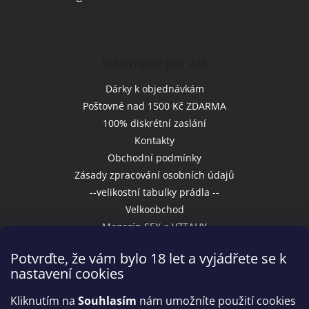
Informace pro vás
Dárky k objednávkám
Poštovné nad 1500 Kč ZDARMA
100% diskrétní zaslání
Kontakty
Obchodní podmínky
Zásady zpracování osobních údajů
--velikostní tabulky prádla --
Velkoobchod
Magazín SEX a VZTAHY
Potvrďte, že vám bylo 18 let a vyjádřete se k
nastavení cookies
Přijímáme online platby
Kliknutím na
Souhlasím
nám umožníte použití cookies