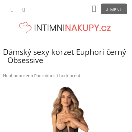
Přejít
NÁKUPNÍ
na
obsah
KOŠÍK
Dámský sexy korzet Euphori černý
- Obsessive
Průměrné
Neohodnoceno
Podrobnosti hodnocení
hodnocení
produktu
je
0,0
z
5
hvězdiček.