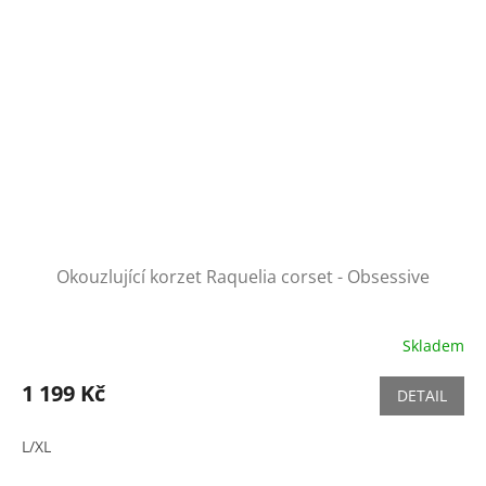
Okouzlující korzet Raquelia corset - Obsessive
Skladem
1 199 Kč
DETAIL
L/XL