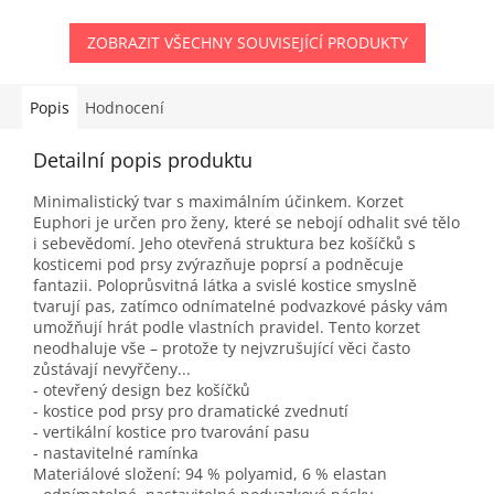
ZOBRAZIT VŠECHNY SOUVISEJÍCÍ PRODUKTY
Popis
Hodnocení
Detailní popis produktu
Minimalistický tvar s maximálním účinkem. Korzet
Euphori je určen pro ženy, které se nebojí odhalit své tělo
i sebevědomí. Jeho otevřená struktura bez košíčků s
kosticemi pod prsy zvýrazňuje poprsí a podněcuje
fantazii. Poloprůsvitná látka a svislé kostice smyslně
tvarují pas, zatímco odnímatelné podvazkové pásky vám
umožňují hrát podle vlastních pravidel. Tento korzet
neodhaluje vše – protože ty nejvzrušující věci často
zůstávají nevyřčeny...
- otevřený design bez košíčků
- kostice pod prsy pro dramatické zvednutí
- vertikální kostice pro tvarování pasu
- nastavitelné ramínka
Materiálové složení: 94 % polyamid, 6 % elastan