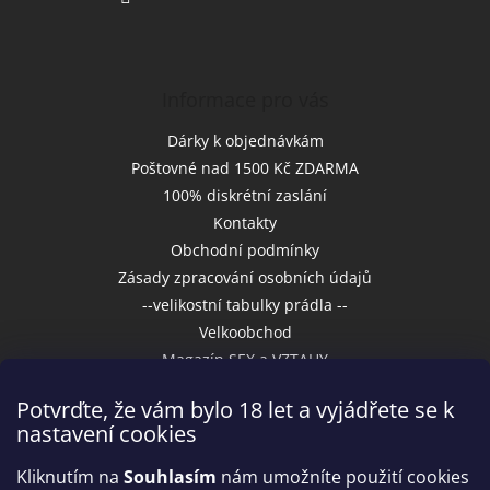
Informace pro vás
Dárky k objednávkám
Poštovné nad 1500 Kč ZDARMA
100% diskrétní zaslání
Kontakty
Obchodní podmínky
Zásady zpracování osobních údajů
--velikostní tabulky prádla --
Velkoobchod
Magazín SEX a VZTAHY
Potvrďte, že vám bylo 18 let a vyjádřete se k
nastavení cookies
Přijímáme online platby
Kliknutím na
Souhlasím
nám umožníte použití cookies