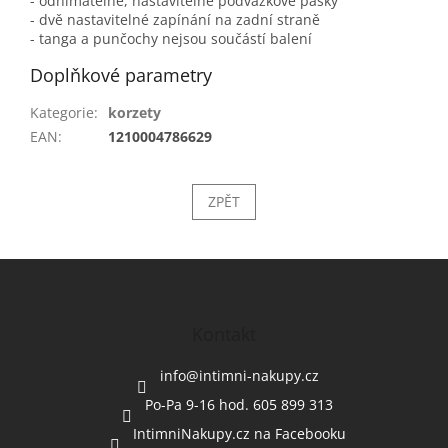
- odnímatelné, nastavitelné podvazkové pásky
- dvě nastavitelné zapínání na zadní straně
- tanga a punčochy nejsou součástí balení
Doplňkové parametry
Kategorie
:
korzety
EAN
:
1210004786629
ZPĚT
Z
á
p
a
Kontakt
t
í
info
@
intimni-nakupy.cz
Po-Pa 9-16 hod. 605 899 313
IntimniNakupy.cz na Facebooku