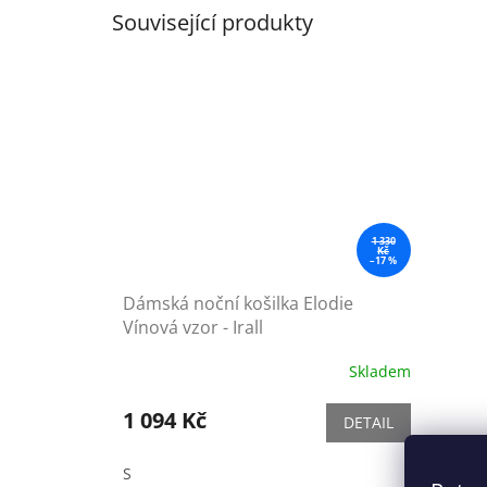
Související produkty
1 330
Kč
–17 %
Dámská noční košilka Elodie
Vínová vzor - Irall
Skladem
1 094 Kč
DETAIL
S