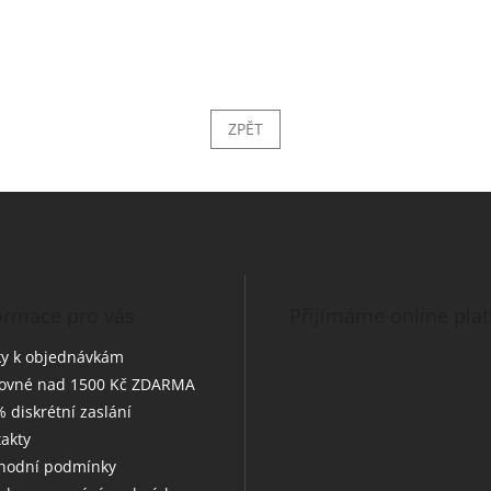
ZPĚT
ormace pro vás
Přijímáme online pla
y k objednávkám
tovné nad 1500 Kč ZDARMA
 diskrétní zaslání
akty
hodní podmínky