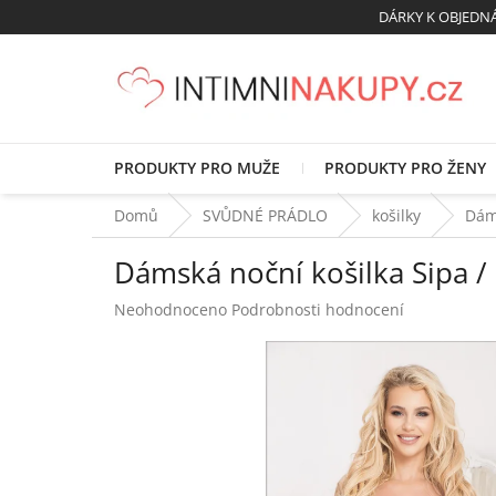
Přejít
DÁRKY K OBJED
na
obsah
PRODUKTY PRO MUŽE
PRODUKTY PRO ŽENY
Domů
SVŮDNÉ PRÁDLO
košilky
Dám
Dámská noční košilka Sipa 
Průměrné
Neohodnoceno
Podrobnosti hodnocení
hodnocení
produktu
je
0,0
z
5
hvězdiček.