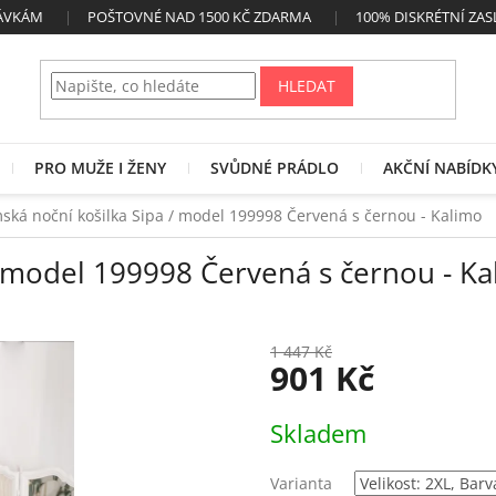
NÁVKÁM
POŠTOVNÉ NAD 1500 KČ ZDARMA
100% DISKRÉTNÍ ZAS
HLEDAT
PRO MUŽE I ŽENY
SVŮDNÉ PRÁDLO
AKČNÍ NABÍDK
ská noční košilka Sipa / model 199998 Červená s černou - Kalimo
/ model 199998 Červená s černou - Ka
1 447 Kč
901 Kč
Měrná
Skladem
cena:
Varianta