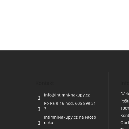
Z
á
p
a
t
Kontakt
Inf
í
Dárk
info
@
intimni-nakupy.cz
Poš
Po-Pa 9-16 hod. 605 899 31
100%
3
Kont
IntimniNakupy.cz na Faceb
ooku
Obc