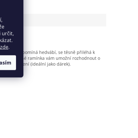
í,
že
určit,
kázat.
zde
.
n, který připomíná hedvábí, se těsně přiléhá k
ěla. Nastavitelné ramínka vám umožní rozhodnout o
asím
elkém balení (ideální jako dárek).