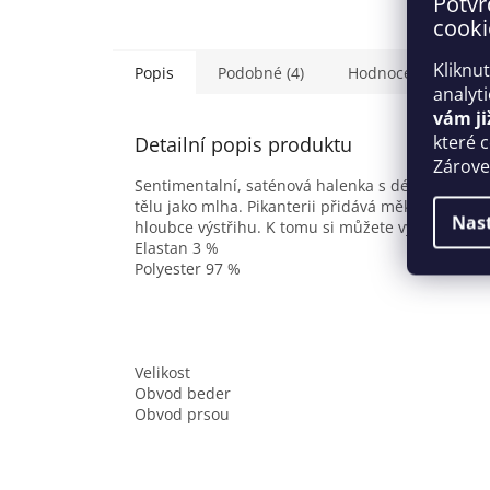
Potvr
cooki
Kliknu
Popis
Podobné (4)
Hodnocení
analyt
vám ji
Detailní popis produktu
které 
Zároveň
Sentimentalní, saténová halenka s délkou před ko
tělu jako mlha. Pikanterii přidává měkká, elasti
Nas
hloubce výstřihu. K tomu si můžete vybrat podpr
Elastan 3 %
Polyester 97 %
Velikost
Obvod beder
Obvod prsou