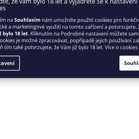
ďte, že vám bylo 18 let a vyjádřete se k nastavení
es
tím na
Souhlasím
nám umožníte použití cookies pro funkčn
ické a marketingové využití na tomto zařízení a potvrzujete, 
ž bylo 18 let
. Kliknutím na Podrobné nastavení můžete sami 
cookies je možné zpracovávat, popřípadě jejich používání za
 tím také potvrzujete, že Vám již bylo 18 let. Více o cookies
leno si získá srdce i těch nejnáročnějších dam. Jemný, tekutý saté
cká krajka na výstřihu a na zádech, která dokonale kopíruje tvar t
tavení
Souhl
senku Sumi. Necháte se svést? Spodní prádlo je baleno v krásném v