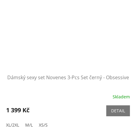
Dámský sexy set Novenes 3-Pcs Set černý - Obsessive
Skladem
1 399 Kč
DETAIL
XL/2XL
M/L
XS/S