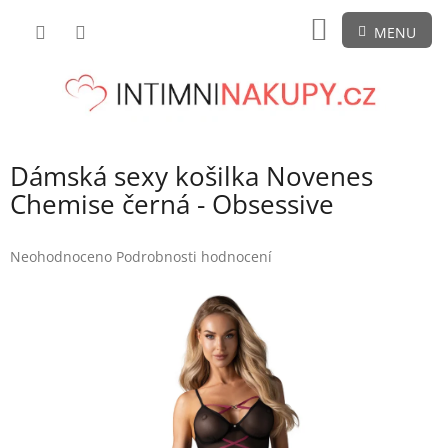
Přejít
NÁKUPNÍ
na
obsah
KOŠÍK
Dámská sexy košilka Novenes
Chemise černá - Obsessive
Průměrné
Neohodnoceno
Podrobnosti hodnocení
hodnocení
produktu
je
0,0
z
5
hvězdiček.