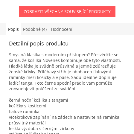
ZOBRAZIT VŠECHNY SOUVISEJÍCÍ PRODUKTY
Popis
Podobné (4)
Hodnocení
Detailní popis produktu
Smyslná klasika s moderním přístupem? Přesvědčte se
sama, že košilka Novenes kombinuje obě tyto vlastnosti.
Hladká látka je svůdně průsvitná a jemně zdůrazňuje
ženské křivky. Přiléhavý střih je obohacen fialovými
ramínky mezi košíčky a v pase. Sadu ideálně doplňuje
ladící tanga. Toto černé spodní prádlo vám pomůže
znovuobjevit potěšení ze svádění.
černá noční košilka s tangami
košíčky s kosticemi
fialové ramínka
vícekrokové zapínání na zádech a nastavitelná ramínka
průsvitný materiál
lesklá výzdoba s černými zirkony