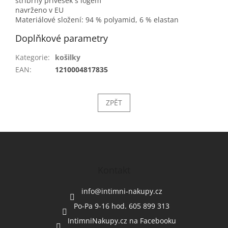
stříbrný přívěsek s logem
navrženo v EU
Materiálové složení: 94 % polyamid, 6 % elastan
Doplňkové parametry
Kategorie
:
košilky
EAN
:
1210004817835
ZPĚT
Z
á
p
a
Kontakt
t
í
info
@
intimni-nakupy.cz
Po-Pa 9-16 hod. 605 899 313
IntimniNakupy.cz na Facebooku