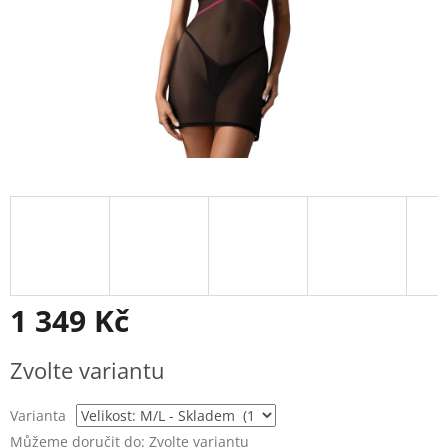
1 349 Kč
Měrná
Zvolte variantu
cena:
Varianta
Můžeme doručit do:
Zvolte variantu