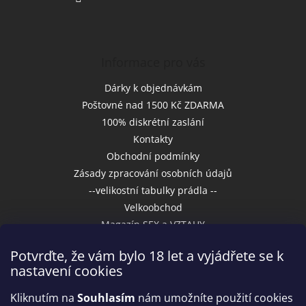
Informace pro vás
Dárky k objednávkám
Poštovné nad 1500 Kč ZDARMA
100% diskrétní zaslání
Kontakty
Obchodní podmínky
Zásady zpracování osobních údajů
--velikostní tabulky prádla --
Velkoobchod
Magazín SEX a VZTAHY
Potvrďte, že vám bylo 18 let a vyjádřete se k
nastavení cookies
Přijímáme online platby
Kliknutím na
Souhlasím
nám umožníte použití cookies