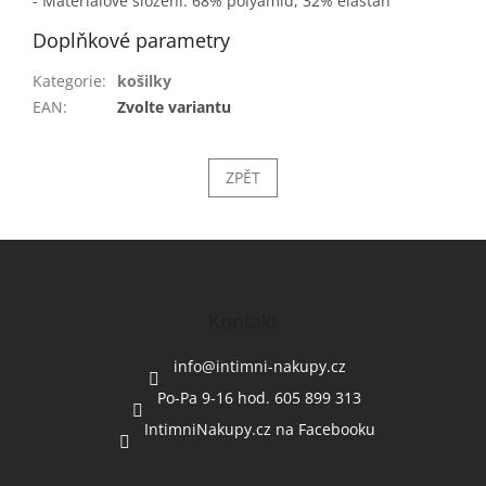
- Materiálové složení: 68% polyamid, 32% elastan
Doplňkové parametry
Kategorie
:
košilky
EAN
:
Zvolte variantu
ZPĚT
Z
á
p
a
Kontakt
t
í
info
@
intimni-nakupy.cz
Po-Pa 9-16 hod. 605 899 313
IntimniNakupy.cz na Facebooku