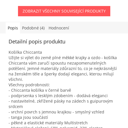
ZOBRAZIT VŠECHNY SOUVISEJÍCÍ PRODUKTY
Popis
Podobné (4)
Hodnocení
Detailní popis produktu
Košilka Chiccanta
Užijte si výlet do země plné měkké krajky a ozdo - košilka
Chiccanta vám zaručí spoustu nezapomenutelných
potěšení. Jemné materiály zdůrazní to, co je nejkrásnější
na ženském těle a šperky dodají eleganci, kterou milují
všichni.
Všechny podrobnosti:
- Chiccanta košilka v černé barvě
- podprsenka s lesklým zdobením - dodává eleganci
- nastavitelné, zkřížené pásky na zádech s guipurovým
srdcem
- vrchní povrch s jemnou krajkou - smyslný vzhled
- tanga jsou součástí
- pěkné a elastické materiály Multistretch