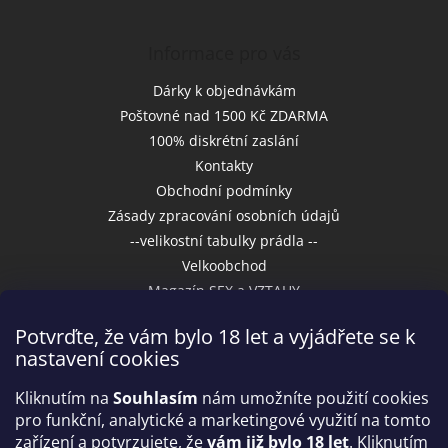
Informace pro vás
Dárky k objednávkám
Poštovné nad 1500 Kč ZDARMA
100% diskrétní zaslání
Kontakty
Obchodní podmínky
Zásady zpracování osobních údajů
--velikostní tabulky prádla --
Velkoobchod
Magazín SEX a VZTAHY
Potvrďte, že vám bylo 18 let a vyjádřete se k
nastavení cookies
Přijímáme online platby
Kliknutím na
Souhlasím
nám umožníte použití cookies
pro funkční, analytické a marketingové využití na tomto
zařízení a potvrzujete, že
vám již bylo 18 let
. Kliknutím