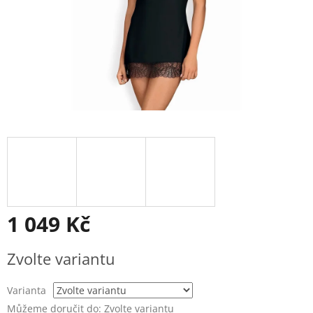
1 049 Kč
Měrná
Zvolte variantu
cena:
Varianta
Můžeme doručit do:
Zvolte variantu