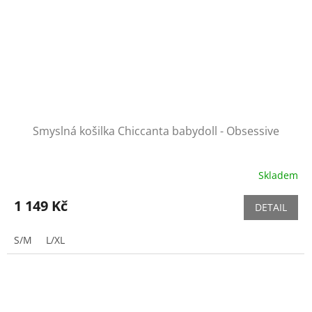
Smyslná košilka Chiccanta babydoll - Obsessive
Skladem
1 149 Kč
DETAIL
S/M
L/XL