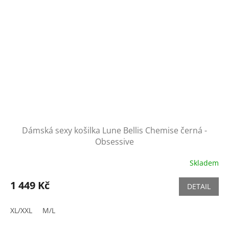
Dámská sexy košilka Lune Bellis Chemise černá -
Obsessive
Skladem
1 449 Kč
DETAIL
XL/XXL
M/L