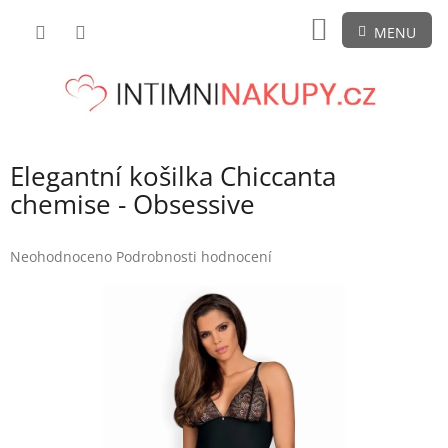
Přejít
NÁKUPNÍ
na
obsah
KOŠÍK
Elegantní košilka Chiccanta
chemise - Obsessive
Průměrné
Neohodnoceno
Podrobnosti hodnocení
hodnocení
produktu
je
0,0
z
5
hvězdiček.