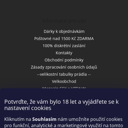
Informace pro vás
Dárky k objednávkám
Poštovné nad 1500 Kč ZDARMA
100% diskrétní zaslání
Kontakty
Obchodní podmínky
Zásady zpracování osobních údajů
--velikostní tabulky prádla --
Velkoobchod
Magazín SEX a VZTAHY
Potvrďte, že vám bylo 18 let a vyjádřete se k
nastavení cookies
Přijímáme online platby
Kliknutím na
Souhlasím
nám umožníte použití cookies
pro funkční, analytické a marketingové využití na tomto