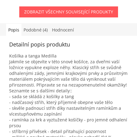
ZOBRAZIT VŠECHNY SOUVISEJÍCÍ PRODUKTY
Popis
Podobné (4)
Hodnocení
Detailní popis produktu
Košilka a tanga Medilla
Jakmile se objevíte v této snové košilce, za dveřmi vaší
ložnice vypukne exploze něhy. Klasický střih se svůdně
odhalenými zády, jemnými krajkovými prvky a průsvitným
materiálem pokrývajícím vaše tělo dá vyniknout vaší
přirozenosti. Připravte se na nezapomenutelné okamžiky!
Seznamte se s dalšími detaily::
- sada se skládá z košilky a tang
- nadčasový střih, který příjemně obepne vaše tělo
- skvěle padnoucí střih díky nastavitelným ramínkům a
vícestupňovému zapínání
- ramínka za krk a vyztužené košíčky - pro jemné odhalení
prsou
- stříbrný přívěsek - detail přitahující pozornost