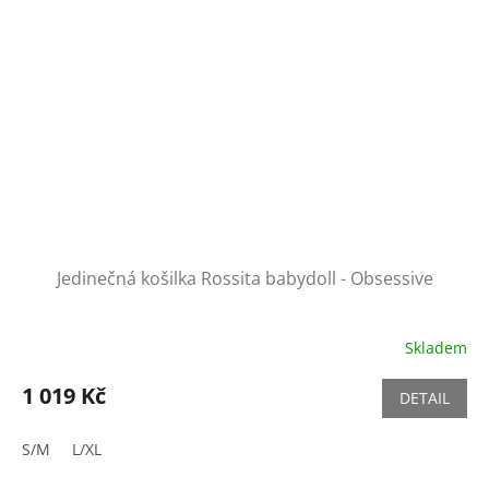
Jedinečná košilka Rossita babydoll - Obsessive
Skladem
1 019 Kč
DETAIL
S/M
L/XL