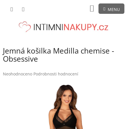
Přejít
NÁKUPNÍ
na
obsah
KOŠÍK
Jemná košilka Medilla chemise -
Obsessive
Průměrné
Neohodnoceno
Podrobnosti hodnocení
hodnocení
produktu
je
0,0
z
5
hvězdiček.