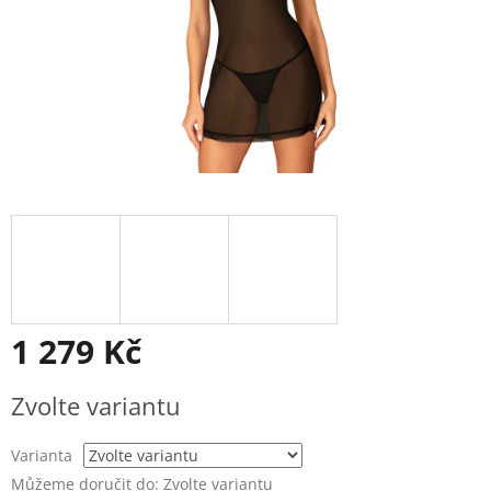
1 279 Kč
Měrná
Zvolte variantu
cena:
Varianta
Můžeme doručit do:
Zvolte variantu