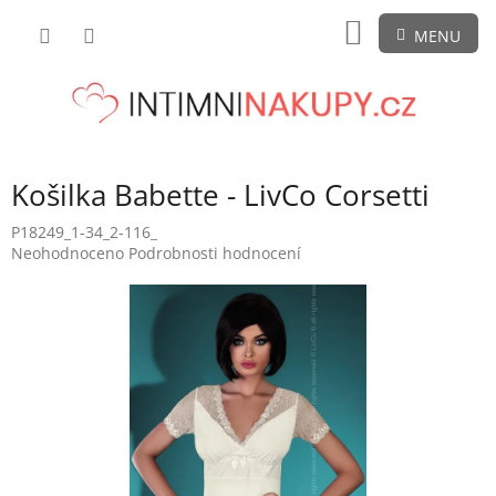
Přejít
NÁKUPNÍ
na
obsah
KOŠÍK
Košilka Babette - LivCo Corsetti
P18249_1-34_2-116_
Průměrné
Neohodnoceno
Podrobnosti hodnocení
hodnocení
produktu
je
0,0
z
5
hvězdiček.