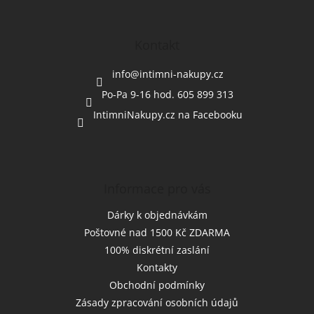
á
p
a
Kontakt
t
í
info
@
intimni-nakupy.cz
Po-Pa 9-16 hod. 605 899 313
IntimniNakupy.cz na Facebooku
Informace pro vás
Dárky k objednávkám
Poštovné nad 1500 Kč ZDARMA
100% diskrétní zaslání
Kontakty
Obchodní podmínky
Zásady zpracování osobních údajů