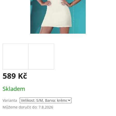
589 Kč
Měrná
Skladem
cena:
Varianta
Můžeme doručit do:
7.8.2026