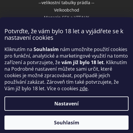
--velikostní tabulky prádla --
Velkoobchod
Magazín SEX a VZTAHY
Potvrďte, že vám bylo 18 let a vyjádřete se k
nastavení cookies
Přijímáme online platby
Kliknutím na
Souhlasím
nám umožníte použití cookies
pro funkční, analytické a marketingové využití na tomto
zařízení a potvrzujete, že
vám již bylo 18 let
. Kliknutím
na Podrobné nastavení můžete sami určit, které
cookies je možné zpracovávat, popřípadě jejich
používání zakázat. Zároveň tím také potvrzujete, že
Vám již bylo 18 let. Více o cookies
zde
.
Vytvořil Shoptet
Nastavení
Copyright 2026
IntimniNakupy.cz
. Všechna práva
Souhlasím
vyhrazena.