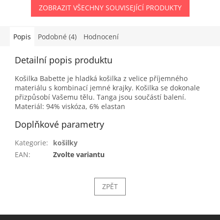
ZOBRAZIT VŠECHNY SOUVISEJÍCÍ PRODUKTY
Popis
Podobné (4)
Hodnocení
Detailní popis produktu
Košilka Babette je hladká košilka z velice příjemného
materiálu s kombinací jemné krajky. Košilka se dokonale
přizpůsobí Vašemu tělu. Tanga jsou součástí balení.
Materiál: 94% viskóza, 6% elastan
Doplňkové parametry
Kategorie
:
košilky
EAN
:
Zvolte variantu
ZPĚT
Z