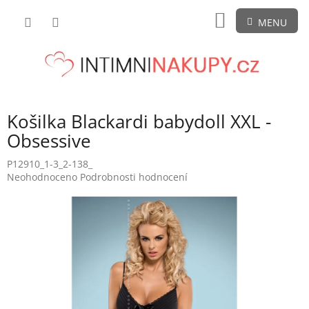
Přejít
NÁKUPNÍ
na
obsah
KOŠÍK
Košilka Blackardi babydoll XXL -
Obsessive
P12910_1-3_2-138_
Průměrné
Neohodnoceno
Podrobnosti hodnocení
hodnocení
produktu
je
0,0
z
5
hvězdiček.