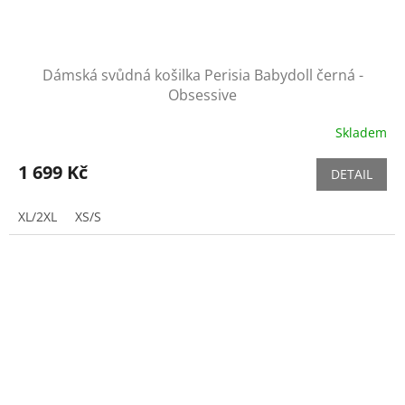
Dámská svůdná košilka Perisia Babydoll černá -
Obsessive
Skladem
1 699 Kč
DETAIL
XL/2XL
XS/S