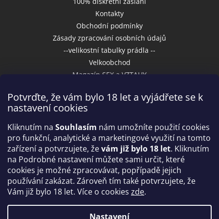
100% diskrétní zaslání
Kontakty
Obchodní podmínky
Zásady zpracování osobních údajů
--velikostní tabulky prádla --
Velkoobchod
Magazín SEX a VZTAHY
Potvrďte, že vám bylo 18 let a vyjádřete se k
nastavení cookies
Přijímáme online platby
Kliknutím na
Souhlasím
nám umožníte použití cookies
pro funkční, analytické a marketingové využití na tomto
zařízení a potvrzujete, že
vám již bylo 18 let
. Kliknutím
na Podrobné nastavení můžete sami určit, které
cookies je možné zpracovávat, popřípadě jejich
používání zakázat. Zároveň tím také potvrzujete, že
Vám již bylo 18 let. Více o cookies
zde
.
Vytvořil Shoptet
Nastavení