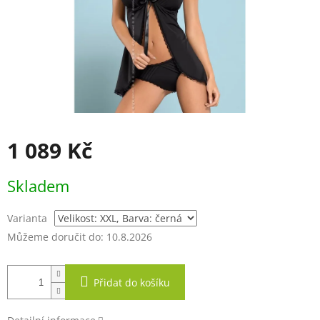
1 089 Kč
Měrná
Skladem
cena:
Varianta
Můžeme doručit do:
10.8.2026
Přidat do košíku