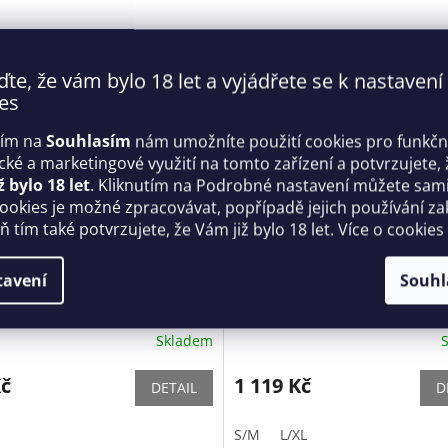
ďte, že vám bylo 18 let a vyjádřete se k nastavení
es
tím na
Souhlasím
nám umožníte použití cookies pro funkčn
ické a marketingové využití na tomto zařízení a potvrzujete, 
ž bylo 18 let
. Kliknutím na Podrobné nastavení můžete sami 
cookies je možné zpracovávat, popřípadě jejich používání za
 tím také potvrzujete, že Vám již bylo 18 let. Více o cookies
 Brilliant Jennifer XXL -
Kouzelné body Mystique - A
tavení
Souhl
sive
Skladem
Kč
1 119 Kč
DETAIL
D
S/M
L/XL