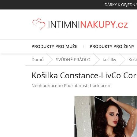
Přejít
DÁRKY K OBJED
na
obsah
PRODUKTY PRO MUŽE
PRODUKTY PRO ŽENY
Domů
SVŮDNÉ PRÁDLO
košilky
Koši
Košilka Constance-LivCo Cor
Průměrné
Neohodnoceno
Podrobnosti hodnocení
hodnocení
produktu
je
0,0
z
5
hvězdiček.