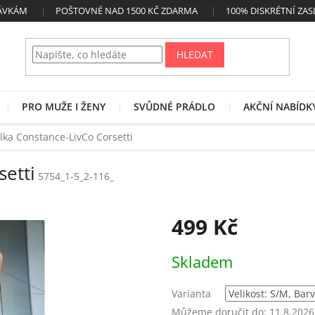
NÁVKÁM
POŠTOVNÉ NAD 1500 KČ ZDARMA
100% DISKRÉTNÍ ZAS
HLEDAT
PRO MUŽE I ŽENY
SVŮDNÉ PRÁDLO
AKČNÍ NABÍDK
lka Constance-LivCo Corsetti
setti
5754_1-5_2-116_
499 Kč
Měrná
Skladem
cena:
Varianta
Můžeme doručit do:
11.8.2026