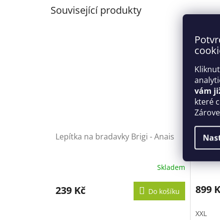
Související produkty
Potvr
cooki
Kliknu
analyt
vám ji
které 
Zároveň
Lepítka na bradavky Brigi - Anais
Košilka
Nas
Obses
Skladem
899 
239 Kč
Do košíku
XXL