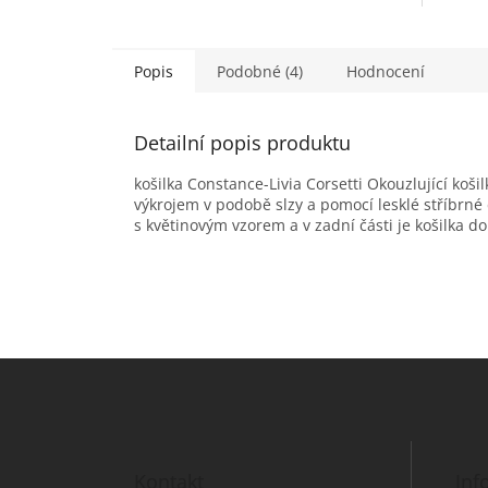
Popis
Podobné (4)
Hodnocení
Detailní popis produktu
košilka Constance-Livia Corsetti Okouzlující koš
výkrojem v podobě slzy a pomocí lesklé stříbrné
s květinovým vzorem a v zadní části je košilka
Z
á
p
a
t
Kontakt
Inf