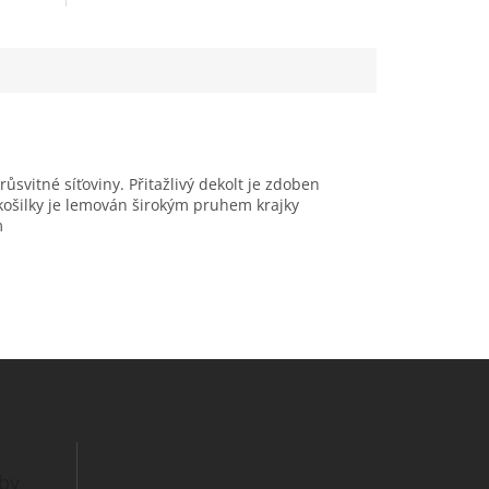
svitné síťoviny. Přitažlivý dekolt je zdoben
 košilky je lemován širokým pruhem krajky
m
tby