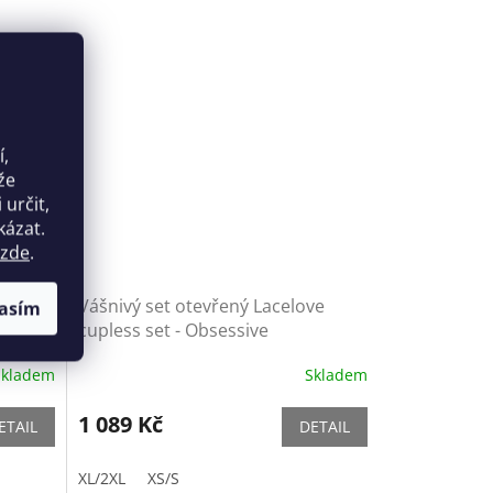
í,
že
určit,
kázat.
zde
.
nais
Vášnivý set otevřený Lacelove
asím
cupless set - Obsessive
Skladem
Skladem
1 089 Kč
ETAIL
DETAIL
XL/2XL
XS/S