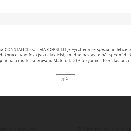
ilka CONSTANCE od LIVIA CORSETTI je vyrobena ze speciální, lehce prů
 dekorace. Ramínka jsou elastická, snadno nastavitelná. Spodní díl
 doplněna o módní šněrování. Materiál: 90% polyamid+10% elastan. 
ZPĚT
ormace pro vás
Přijímáme online pla