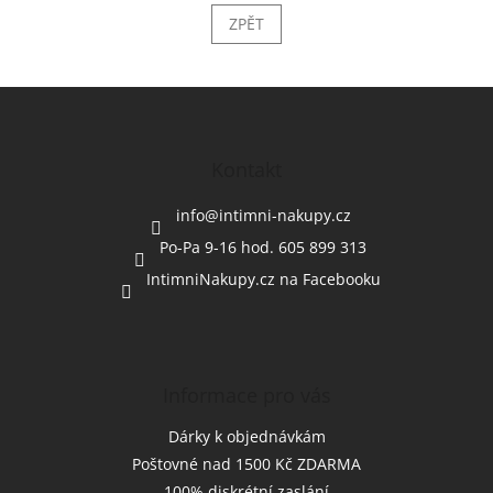
ZPĚT
Z
á
p
a
Kontakt
t
í
info
@
intimni-nakupy.cz
Po-Pa 9-16 hod. 605 899 313
IntimniNakupy.cz na Facebooku
Informace pro vás
Dárky k objednávkám
Poštovné nad 1500 Kč ZDARMA
100% diskrétní zaslání