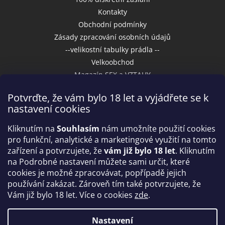
Kontakty
Obchodní podmínky
Zásady zpracování osobních údajů
--velikostní tabulky prádla --
Velkoobchod
Magazín SEX a VZTAHY
Potvrďte, že vám bylo 18 let a vyjádřete se k
nastavení cookies
Přijímáme online platby
Kliknutím na
Souhlasím
nám umožníte použití cookies
pro funkční, analytické a marketingové využití na tomto
zařízení a potvrzujete, že
vám již bylo 18 let
. Kliknutím
na Podrobné nastavení můžete sami určit, které
cookies je možné zpracovávat, popřípadě jejich
používání zakázat. Zároveň tím také potvrzujete, že
Vám již bylo 18 let. Více o cookies
zde
.
Vytvořil Shoptet
Nastavení