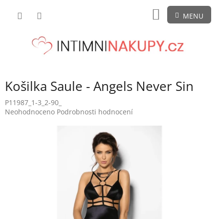
Přejít
NÁKUPNÍ
na
obsah
KOŠÍK
Košilka Saule - Angels Never Sin
P11987_1-3_2-90_
Průměrné
Neohodnoceno
Podrobnosti hodnocení
hodnocení
produktu
je
0,0
z
5
hvězdiček.