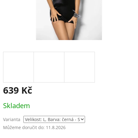
639 Kč
Měrná
Skladem
cena:
Varianta
Můžeme doručit do:
11.8.2026